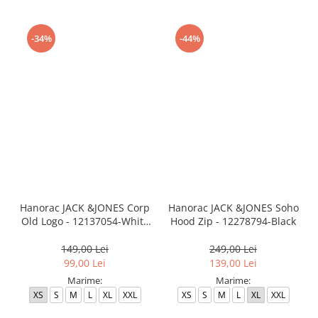
-34%
-44%
Hanorac JACK &JONES Corp
Hanorac JACK &JONES Soho
Old Logo - 12137054-White
Hood Zip - 12278794-Black
REG
149,00 Lei
249,00 Lei
99,00 Lei
139,00 Lei
Marime:
Marime:
XS
S
M
L
XL
XXL
XS
S
M
L
XL
XXL