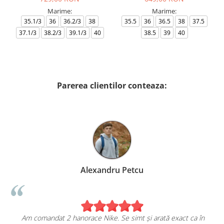
Marime:
Marime:
35.1/3
36
36.2/3
38
35.5
36
36.5
38
37.5
37.1/3
38.2/3
39.1/3
40
38.5
39
40
Parerea clientilor conteaza:
Alexandru Petcu
Am comandat 2 hanorace Nike. Se simt și arată exact ca în