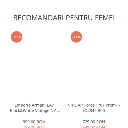
RECOMANDARI PENTRU FEMEI
-27%
-11%
Emporio Armani EA7
NIKE Air Force 1 '07 Prem+ -
Black&White Vintage NY -
IO4842-500
AF18609-7X000541-MZ926
999,00 RON
729,00 RON
729,00 RON
649,00 RON