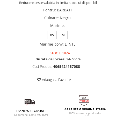
Reducerea este valabila in limita stocului disponibil
Pentru
:
BARBATI
Culoare
:
Negru
Marime
:
XS
M
Marime_conv
:
L INTL
STOC EPUIZAT
Durata de livrare:
24-72 ore
Cod Produs:
4065424157088
Adauga la Favorite
GARANTAM ORIGINALITATEA
TRANSPORT GRATUIT
100% a tuturor produselor
La comenzi peste 499 RON