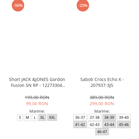
-50%
-23%
Short JACK &JONES Gordon
Saboti Crocs Echo X -
Fusion SN RP - 12273304-
207937-3J5
Black RP
199,00 RON
389,00 RON
99,00 RON
299,00 RON
Marime:
Marime:
S
M
L
XL
XXL
36-37
37-38
38-39
39-40
41-42
42-43
43-44
45-46
46-47