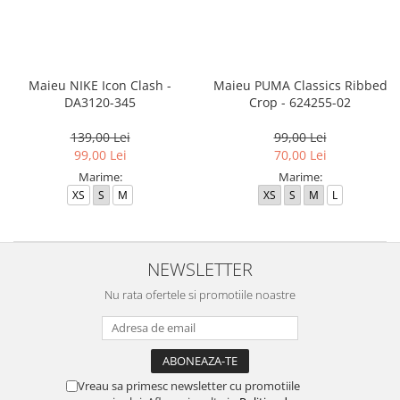
MINGI
MAIOURI
JACHETE ȘI GECI SPORT
PANTALONI SCURȚI
Graviton
crocs Jibbitz
CAMASI
VESTE
MAIOURI
Emporio Armani EA7
BLUGI
MAIOURI
BLUGI LUNGI
FULARE
Ultimate Kombat
BLUGI SCURTI
Black&White
SETURI CADOU
Maieu NIKE Icon Clash -
Maieu PUMA Classics Ribbed
DA3120-345
Crop - 624255-02
Classic Sneakers
MANUSI
Crusher
139,00 Lei
99,00 Lei
Core Identity
99,00 Lei
70,00 Lei
Visibility
Marime:
Marime:
XS
S
M
XS
S
M
L
Incaltaminte Pro Running
Ghete baschet
Ghete fotbal
NEWSLETTER
Geci de iarna
Nu rata ofertele si promotiile noastre
Jachete de primavara-toamna
Shorturi de baie
Vreau sa primesc newsletter cu promotiile