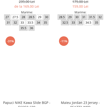
239,00 Lei
179,00 Lei
de la 169,00 Lei
159,00 Lei
Marime:
Marime:
27
27.5
28
28.5
29
30
28.5
29
30
31
31.5
32
31
32
33
33.5
34
35
32.5
33
34
34.5
35
35.5
36
-31%
-11%
Papuci NIKE Kawa Slide BGP -
Maieu Jordan 23 Jersey -