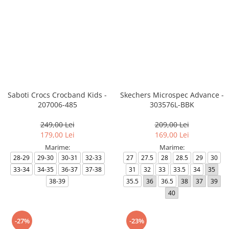
Saboti Crocs Crocband Kids -
Skechers Microspec Advance -
207006-485
303576L-BBK
249,00 Lei
209,00 Lei
179,00 Lei
169,00 Lei
Marime:
Marime:
28-29
29-30
30-31
32-33
27
27.5
28
28.5
29
30
33-34
34-35
36-37
37-38
31
32
33
33.5
34
35
38-39
35.5
36
36.5
38
37
39
40
-27%
-23%