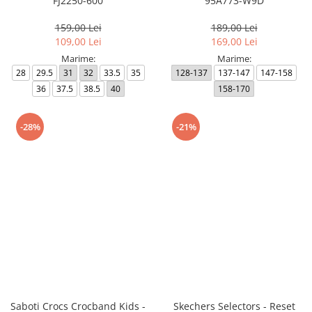
FJ2250-600
95A773-W9D
159,00 Lei
189,00 Lei
109,00 Lei
169,00 Lei
Marime:
Marime:
28
29.5
31
32
33.5
35
128-137
137-147
147-158
36
37.5
38.5
40
158-170
-28%
-21%
Saboti Crocs Crocband Kids -
Skechers Selectors - Reset