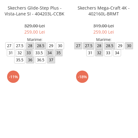
Skechers Glide-Step Plus -
Skechers Mega-Craft 4K -
Vista-Lane SI - 404203L-CCBK
402160L-BRMT
329,00 Lei
319,00 Lei
259,00 Lei
259,00 Lei
Marime:
Marime:
27
27.5
28
28.5
29
30
27
27.5
28
28.5
29
30
31
32
33
33.5
34
35
31
32
33
34
35.5
36
36.5
37
-11%
-18%