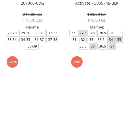
207006-0DG
Activate - 303574L-BLK
249,00 Lei
189,00 Lei
179,00 Lei
149,00 Lei
Marime:
Marime:
28-29
29-30
30-31
32-33
27
27.5
28
28.5
29
30
33-34
34-35
36-37
37-38
31
32
33
33.5
34
35
38-39
35.5
36
36.5
37
-21%
-19%