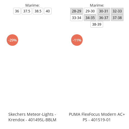
Marime:
Marime:
36
37.5
38.5
40
28-29
29-30
30-31
32-33
33-34
34-35
36-37
37-38
38-39
-29%
-11%
Skechers Meteor-Lights -
PUMA FlexFocus Modern AC+
Krendox - 401495L-BBLM
PS - 401519-01