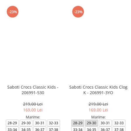
-23%
-23%
Saboti Crocs Classic Kids -
Saboti Crocs Classic Kids Clog
206991-530
K - 206991-3YO
219,00 Lei
219,00 Lei
169,00 Lei
169,00 Lei
Marime:
Marime:
28-29
29-30
30-31
32-33
28-29
29-30
30-31
32-33
33-34
34-35
36-37
37-38
33-34
34-35
36-37
37-38