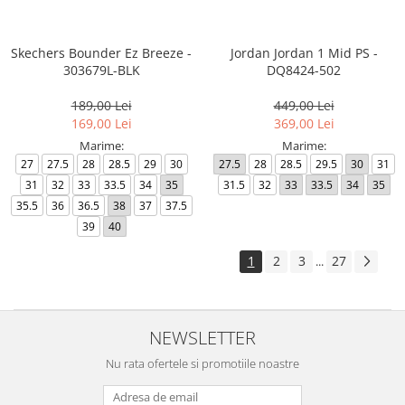
Skechers Bounder Ez Breeze -
Jordan Jordan 1 Mid PS -
303679L-BLK
DQ8424-502
189,00 Lei
449,00 Lei
169,00 Lei
369,00 Lei
Marime:
Marime:
27
27.5
28
28.5
29
30
27.5
28
28.5
29.5
30
31
31
32
33
33.5
34
35
31.5
32
33
33.5
34
35
35.5
36
36.5
38
37
37.5
39
40
1
2
3
27
...
NEWSLETTER
Nu rata ofertele si promotiile noastre