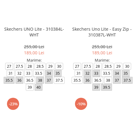
MINGI
MAIOURI
JACHETE ȘI GECI SPORT
PANTALONI SCURȚI
Graviton
crocs Jibbitz
CAMASI
VESTE
MAIOURI
Emporio Armani EA7
BLUGI
MAIOURI
BLUGI LUNGI
FULARE
Ultimate Kombat
BLUGI SCURTI
Black&White
SETURI CADOU
Skechers UNO Lite - 310384L-
Skechers Uno Lite - Easy Zip -
WHT
310387L-WHT
Classic Sneakers
MANUSI
Crusher
259,00 Lei
259,00 Lei
Core Identity
189,00 Lei
189,00 Lei
Visibility
Marime:
Marime:
27
27.5
28
28.5
29
30
27
27.5
28
28.5
29
30
Incaltaminte Pro Running
31
32
33
33.5
34
35
31
32
33
33.5
34
35
Ghete baschet
35.5
36
36.5
38
37
37.5
35.5
36
36.5
38
37
37.5
Ghete fotbal
39
40
39
39.5
Geci de iarna
-23%
-10%
Jachete de primavara-toamna
Shorturi de baie