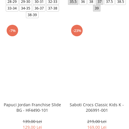
28-29
29-30
30-31
32-33
35.5
36
38
37
37.5
38.5
33-34
34-35
36-37
37-38
39
38-39
-7%
-23%
Papuci Jordan Franchise Slide
Saboti Crocs Classic Kids K -
BG - HF4490-101
206991-001
139,00 Lei
219,00 Lei
129,00 Lei
169,00 Lei