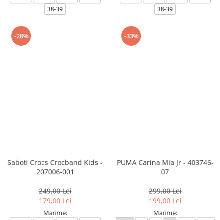
38-39
38-39
-28%
-33%
Saboti Crocs Crocband Kids -
PUMA Carina Mia Jr - 403746-
207006-001
07
249,00 Lei
299,00 Lei
179,00 Lei
199,00 Lei
Marime:
Marime: