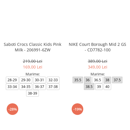
Saboti Crocs Classic Kids Pink
NIKE Court Borough Mid 2 GS
Milk - 206991-6ZW
- CD7782-100
219,00 Lei
389,00 Lei
169,00 Lei
349,00 Lei
Marime:
Marime:
28-29
29-30
30-31
32-33
35.5
36
36.5
38
37.5
33-34
34-35
36-37
37-38
38.5
39
40
38-39
-28%
-19%