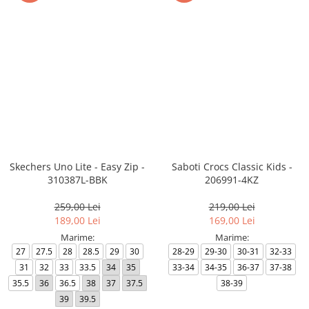
Skechers Uno Lite - Easy Zip -
Saboti Crocs Classic Kids -
310387L-BBK
206991-4KZ
259,00 Lei
219,00 Lei
189,00 Lei
169,00 Lei
Marime:
Marime:
27
27.5
28
28.5
29
30
28-29
29-30
30-31
32-33
31
32
33
33.5
34
35
33-34
34-35
36-37
37-38
35.5
36
36.5
38
37
37.5
38-39
39
39.5