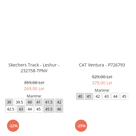
Skechers Track - Leshur -
CAT Ventura - P726793
232758-TPNV
529,00 Lei
359,00 Lei
379,00 Lei
269,00 Lei
Marime:
Marime:
40
41
42
43
44
45
39
39.5
40
41
41.5
42
42.5
43
44
45
45.5
46
-22%
-25%