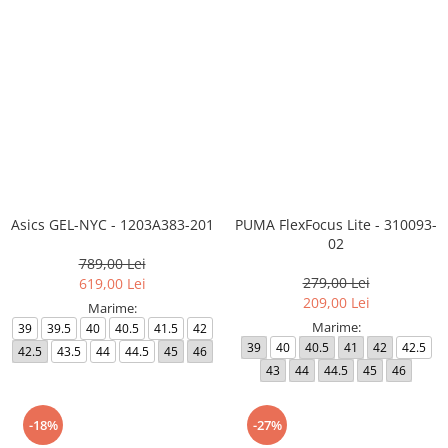
Asics GEL-NYC - 1203A383-201
PUMA FlexFocus Lite - 310093-
02
789,00 Lei
279,00 Lei
619,00 Lei
209,00 Lei
Marime:
Marime:
39
39.5
40
40.5
41.5
42
39
40
40.5
41
42
42.5
42.5
43.5
44
44.5
45
46
43
44
44.5
45
46
-18%
-27%