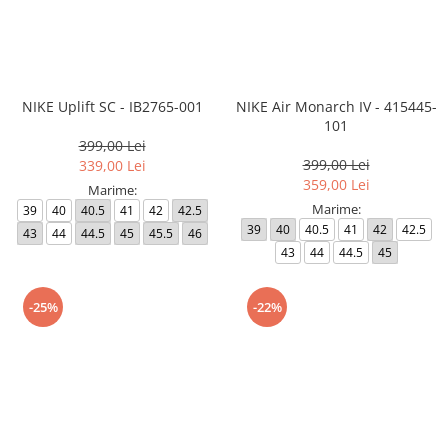
NIKE Uplift SC - IB2765-001
NIKE Air Monarch IV - 415445-
101
399,00 Lei
399,00 Lei
339,00 Lei
359,00 Lei
Marime:
Marime:
39
40
40.5
41
42
42.5
39
40
40.5
41
42
42.5
43
44
44.5
45
45.5
46
43
44
44.5
45
-25%
-22%