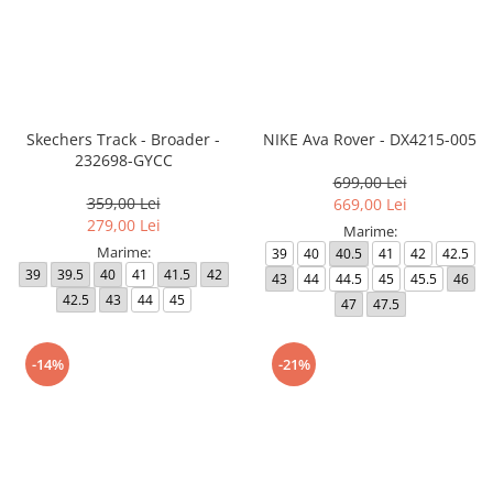
Skechers Track - Broader -
NIKE Ava Rover - DX4215-005
232698-GYCC
699,00 Lei
359,00 Lei
669,00 Lei
279,00 Lei
Marime:
Marime:
39
40
40.5
41
42
42.5
39
39.5
40
41
41.5
42
43
44
44.5
45
45.5
46
42.5
43
44
45
47
47.5
-14%
-21%