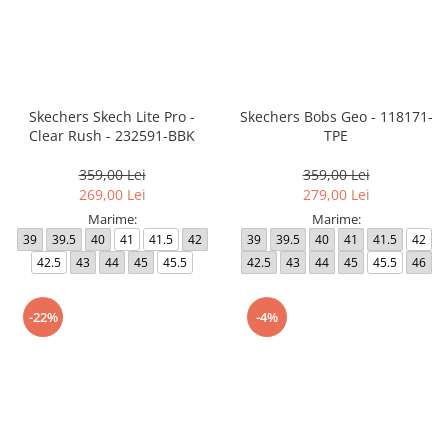
Skechers Skech Lite Pro -
Skechers Bobs Geo - 118171-
Clear Rush - 232591-BBK
TPE
359,00 Lei
359,00 Lei
269,00 Lei
279,00 Lei
Marime:
Marime:
39
39.5
40
41
41.5
42
39
39.5
40
41
41.5
42
42.5
43
44
45
45.5
42.5
43
44
45
45.5
46
-22%
-4%