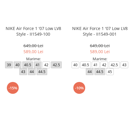
MINGI
MAIOURI
JACHETE ȘI GECI SPORT
PANTALONI SCURȚI
Graviton
crocs Jibbitz
CAMASI
VESTE
MAIOURI
Emporio Armani EA7
BLUGI
MAIOURI
BLUGI LUNGI
FULARE
Ultimate Kombat
BLUGI SCURTI
Black&White
SETURI CADOU
NIKE Air Force 1 '07 Low LV8
NIKE Air Force 1 '07 Low LV8
Style - II1549-100
Style - II1549-001
Classic Sneakers
MANUSI
Crusher
649,00 Lei
649,00 Lei
Core Identity
589,00 Lei
589,00 Lei
Visibility
Marime:
Marime:
39
40
40.5
41
42
42.5
40
40.5
41
42
42.5
43
Incaltaminte Pro Running
43
44
44.5
44
44.5
45
Ghete baschet
Ghete fotbal
-15%
-10%
Geci de iarna
Jachete de primavara-toamna
Shorturi de baie