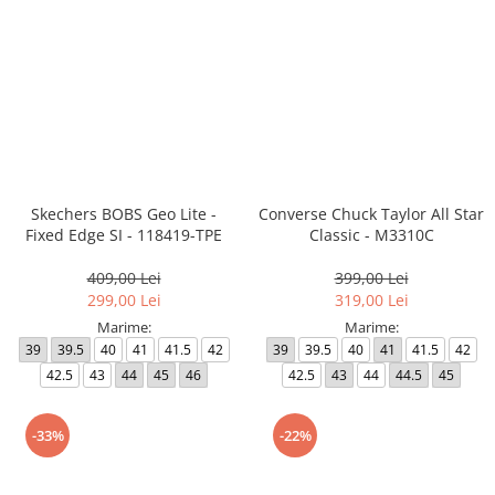
Skechers BOBS Geo Lite -
Converse Chuck Taylor All Star
Fixed Edge SI - 118419-TPE
Classic - M3310C
409,00 Lei
399,00 Lei
299,00 Lei
319,00 Lei
Marime:
Marime:
39
39.5
40
41
41.5
42
39
39.5
40
41
41.5
42
42.5
43
44
45
46
42.5
43
44
44.5
45
-33%
-22%