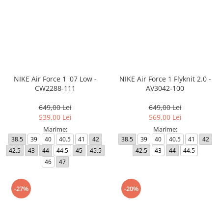
NIKE Air Force 1 '07 Low -
NIKE Air Force 1 Flyknit 2.0 -
CW2288-111
AV3042-100
649,00 Lei
649,00 Lei
539,00 Lei
569,00 Lei
Marime:
Marime:
38.5
39
40
40.5
41
42
38.5
39
40
40.5
41
42
42.5
43
44
44.5
45
45.5
42.5
43
44
44.5
46
47
-27%
-20%