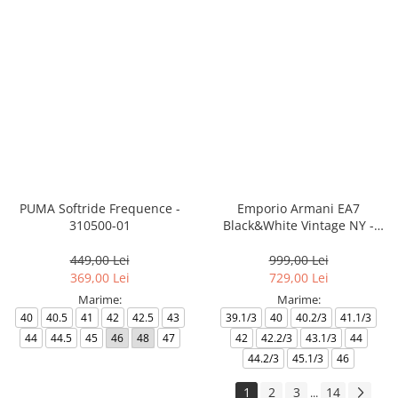
PUMA Softride Frequence -
Emporio Armani EA7
310500-01
Black&White Vintage NY -
AF18609-7X000541-MZ177
449,00 Lei
999,00 Lei
369,00 Lei
729,00 Lei
Marime:
Marime:
40
40.5
41
42
42.5
43
39.1/3
40
40.2/3
41.1/3
44
44.5
45
46
48
47
42
42.2/3
43.1/3
44
44.2/3
45.1/3
46
1
2
3
14
...