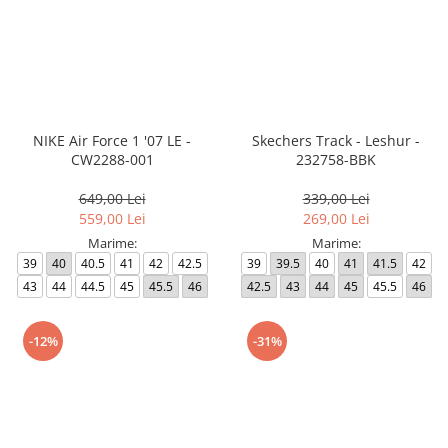
NIKE Air Force 1 '07 LE -
Skechers Track - Leshur -
CW2288-001
232758-BBK
649,00 Lei
339,00 Lei
559,00 Lei
269,00 Lei
Marime:
Marime:
39
40
40.5
41
42
42.5
39
39.5
40
41
41.5
42
43
44
44.5
45
45.5
46
42.5
43
44
45
45.5
46
-12%
-31%