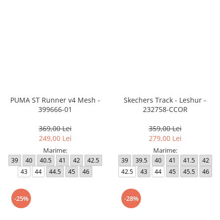
PUMA ST Runner v4 Mesh -
Skechers Track - Leshur -
399666-01
232758-CCOR
369,00 Lei
359,00 Lei
249,00 Lei
279,00 Lei
Marime:
Marime:
39
40
40.5
41
42
42.5
39
39.5
40
41
41.5
42
43
44
44.5
45
46
42.5
43
44
45
45.5
46
-25%
-28%