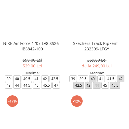
NIKE Air Force 1 '07 LV8 SS26 -
Skechers Track Ripkent -
IB6842-100
232399-LTGY
599,00 Lei
359,00 Lei
529,00 Lei
de la 249,00 Lei
Marime:
Marime:
39
40
40.5
41
42
42.5
39
39.5
40
41
41.5
42
43
44
44.5
45
45.5
47
42.5
43
44
45
45.5
-17%
-12%