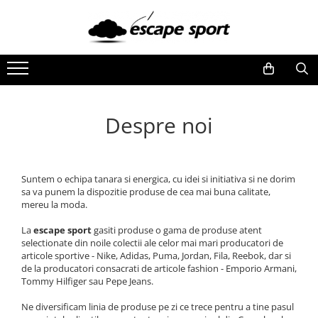
BĂRBAŢI
FEMEI
COPII
ACCESORII
Colectii
ÎNCĂLȚĂMINTE
ÎNCĂLȚĂMINTE
ÎNCĂLȚĂMINTE
RUCSACURI
NIKE
PANTOFI SPORT
PANTOFI SPORT
PANTOFI SPORT
RUCSACURI DAMA FASHION
Air Force 1
GHETE ȘI BOCANCI SPORT
GHETE ȘI BOCANCI SPORT
GHETE ȘI BOCANCI SPORT
Uptempo
Despre noi
GENTI
ȘLAPI ȘI PAPUCI SPORT
ȘLAPI ȘI PAPUCI SPORT
ȘLAPI ȘI PAPUCI SPORT
Dunk
GENTI DAMA FASHION
ÎMBRĂCĂMINTE
ÎMBRĂCĂMINTE
ÎMBRĂCĂMINTE
Blazer
PORTOFELE
Tech Fleece
TRICOURI
TRICOURI
COLANTI
Suntem o echipa tanara si energica, cu idei si initiativa si ne dorim
BORSETE
Furyosa
sa va punem la dispozitie produse de cea mai buna calitate,
PANTALONI SCURȚI
PANTALONI SCURȚI
TRICOURI
mereu la moda.
CIORAPI
PUMA
TRENINGURI
COLANȚI
TRENINGURI
LENJERIE
La
escape sport
gasiti produse o gama de produse atent
HANORACE
ROCHII / FUSTE
HANORACE
Rebound
selectionate din noile colectii ale celor mai mari producatori de
PANTALONI
HANORACE
BLUZE
ST Runner
CACIULI
articole sportive - Nike, Adidas, Puma, Jordan, Fila, Reebok, dar si
BLUZE
TRENINGURI
PANTALONI
Carina
de la producatori consacrati de articole fashion - Emporio Armani,
SEPCI
Tommy Hilfiger sau Pepe Jeans.
JACHETE ȘI GECI SPORT
BLUZE
JACHETE ȘI GECI SPORT
Karmen
BUSTIERE
VESTE
PANTALONI
VESTE
Mayze
Ne diversificam linia de produse pe zi ce trece pentru a tine pasul