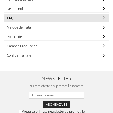
MINGI
MAIOURI
JACHETE ȘI GECI SPORT
PANTALONI SCURȚI
Graviton
crocs Jibbitz
CAMASI
VESTE
MAIOURI
Emporio Armani EA7
Despre noi
BLUGI
MAIOURI
BLUGI LUNGI
FULARE
Ultimate Kombat
FAQ
BLUGI SCURTI
Black&White
SETURI CADOU
Metode de Plata
Classic Sneakers
MANUSI
Crusher
Politica de Retur
Core Identity
Garantia Produselor
Visibility
Confidentialitate
Incaltaminte Pro Running
Ghete baschet
Ghete fotbal
NEWSLETTER
Geci de iarna
Nu rata ofertele si promotiile noastre
Jachete de primavara-toamna
Shorturi de baie
Vreau sa primesc newsletter cu promotiile