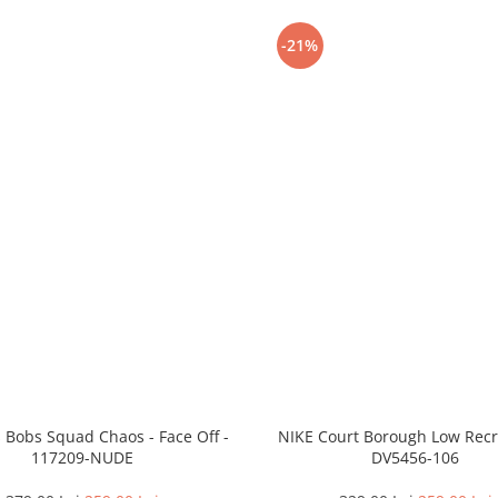
-21%
 Bobs Squad Chaos - Face Off -
NIKE Court Borough Low Recr
117209-NUDE
DV5456-106