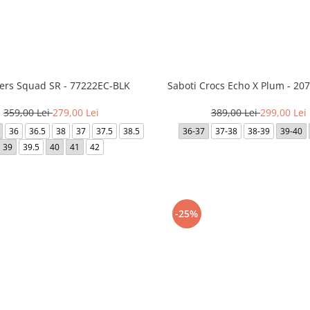
ers Squad SR - 77222EC-BLK
Saboti Crocs Echo X Plum - 2
359,00 Lei
279,00 Lei
389,00 Lei
299,00 Lei
36
36.5
38
37
37.5
38.5
36-37
37-38
38-39
39-40
39
39.5
40
41
42
-25%