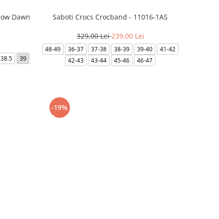
llow Dawn
Saboti Crocs Crocband - 11016-1AS
329,00 Lei
239,00 Lei
48-49
36-37
37-38
38-39
39-40
41-42
38.5
39
42-43
43-44
45-46
46-47
-19%