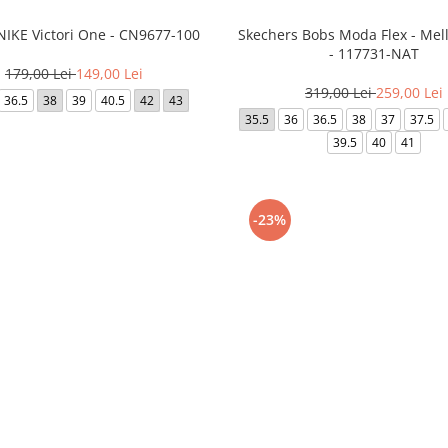
NIKE Victori One - CN9677-100
Skechers Bobs Moda Flex - Me
- 117731-NAT
179,00 Lei
149,00 Lei
319,00 Lei
259,00 Lei
36.5
38
39
40.5
42
43
35.5
36
36.5
38
37
37.5
39.5
40
41
-23%