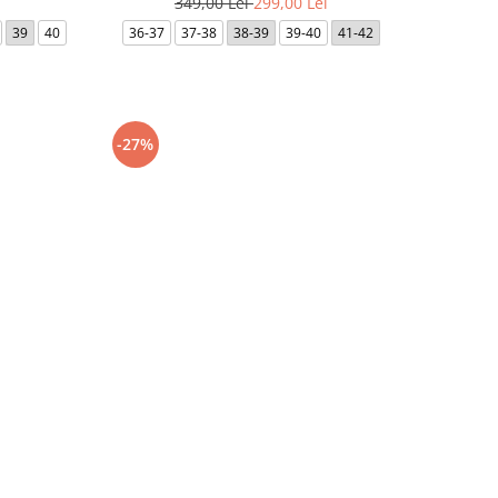
349,00 Lei
299,00 Lei
39
40
36-37
37-38
38-39
39-40
41-42
-27%