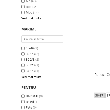
Alb
(63)
Roz
(35)
Mov
(14)
Vezi mai multe
MARIME
48-49
(3)
39 1/3
(2)
36 2/3
(2)
38 2/3
(1)
37 1/3
(1)
Papuci C
Vezi mai multe
PENTRU
36-37
3
BARBATI
(9)
Baieti
(1)
Fete
(6)