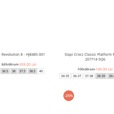
 Revolution 8 - HJ8485-001
Slapi Crocs Classic Platform 
207714-5Q6
329,00 Lei
269,00 Lei
199,00 Lei
149,00 Lei
36.5
38
37.5
38.5
40
34-35
36-37
37-38
38-39
39-
-25%