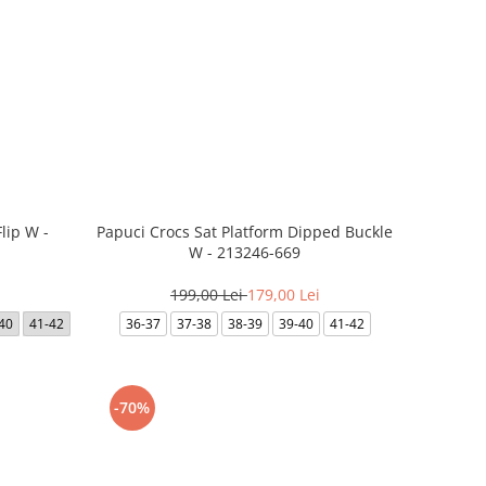
Flip W -
Papuci Crocs Sat Platform Dipped Buckle
W - 213246-669
199,00 Lei
179,00 Lei
40
41-42
36-37
37-38
38-39
39-40
41-42
-70%