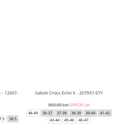
 - 12607-
Saboti Crocs Echo X - 207937-6TY
369,00 Lei
299,00 Lei
48-49
36-37
37-38
38-39
39-40
41-42
7.5
38.5
43-44
45-46
46-47