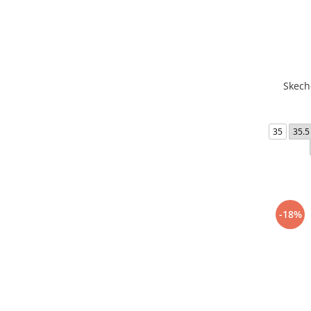
Skech
35
35.5
-18%