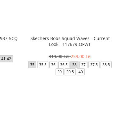
07937-5CQ
Skechers Bobs Squad Waves - Current
Look - 117679-OFWT
319,00 Lei
259,00 Lei
41-42
35
35.5
36
36.5
38
37
37.5
38.5
39
39.5
40