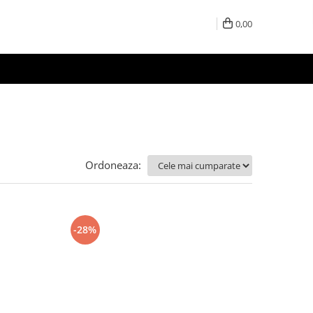
0,00
Ordoneaza:
-28%