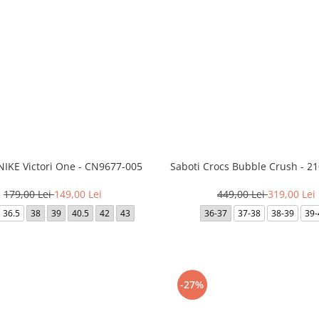
NIKE Victori One - CN9677-005
Saboti Crocs Bubble Crush - 2
179,00 Lei
149,00 Lei
449,00 Lei
319,00 Lei
36.5
38
39
40.5
42
43
36-37
37-38
38-39
39-
-27%