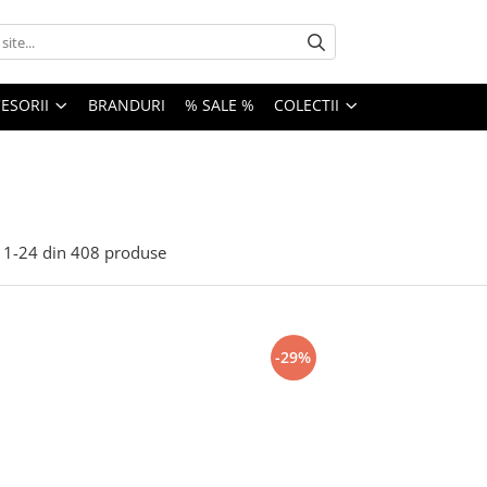
ESORII
BRANDURI
% SALE %
COLECTII
1-
24
din
408
produse
-29%