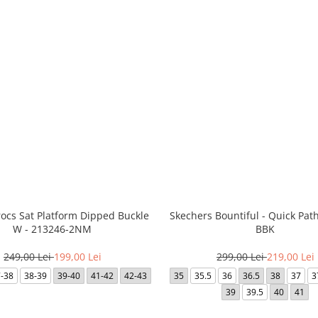
rocs Sat Platform Dipped Buckle
Skechers Bountiful - Quick Path
W - 213246-2NM
BBK
249,00 Lei
199,00 Lei
299,00 Lei
219,00 Lei
7-38
38-39
39-40
41-42
42-43
35
35.5
36
36.5
38
37
3
39
39.5
40
41