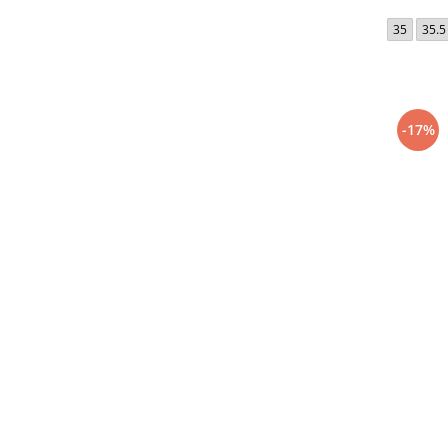
35
35.5
-17%