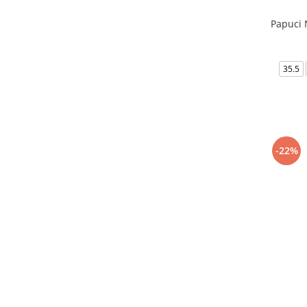
Papuci 
35.5
-22%