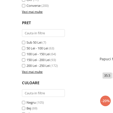
MINGI
MAIOURI
JACHETE ȘI GECI SPORT
PANTALONI SCURȚI
Graviton
Converse
(200)
crocs Jibbitz
CAMASI
VESTE
MAIOURI
Emporio Armani EA7
Vezi mai multe
BLUGI
MAIOURI
BLUGI LUNGI
FULARE
Ultimate Kombat
BLUGI SCURTI
PRET
Black&White
SETURI CADOU
Classic Sneakers
MANUSI
Crusher
Core Identity
Sub 50 Lei
(7)
50 Lei - 100 Lei
(63)
Visibility
100 Lei - 150 Lei
(64)
Incaltaminte Pro Running
Papuci 
150 Lei - 200 Lei
(93)
Ghete baschet
200 Lei - 250 Lei
(172)
Ghete fotbal
Vezi mai multe
35.5
Geci de iarna
CULOARE
Jachete de primavara-toamna
Shorturi de baie
-20%
Negru
(105)
Bej
(69)