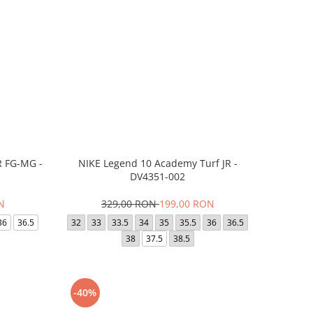
R FG-MG -
NIKE Legend 10 Academy Turf JR -
DV4351-002
N
329,00 RON
199,00 RON
36
36.5
32
33
33.5
34
35
35.5
36
36.5
38
37.5
38.5
-40%