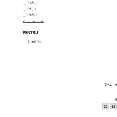
33.5
(4)
35
(1)
35.5
(4)
Vezi mai multe
PENTRU
Baieti
(8)
NIKE Ti
32
33