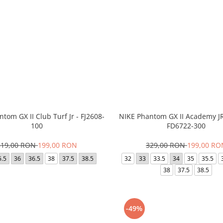
tom GX II Club Turf Jr - FJ2608-
NIKE Phantom GX II Academy J
100
FD6722-300
319,00 RON
199,00 RON
329,00 RON
199,00 RO
5.5
36
36.5
38
37.5
38.5
32
33
33.5
34
35
35.5
38
37.5
38.5
-49%