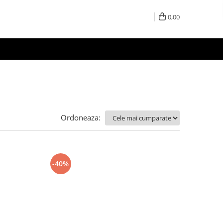
0,00
Ordoneaza:
-40%