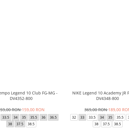
empo Legend 10 Club FG-MG -
NIKE Legend 10 Academy JR 
DV4352-800
DV4348-800
259,00 RON
159,00 RON
369,00 RON
189,00 RO
33.5
34
35
35.5
36
36.5
32
33
33.5
34
35
35.5
38
37.5
38.5
38
37.5
38.5