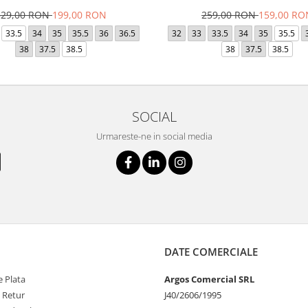
329,00 RON
199,00 RON
259,00 RON
159,00 RO
33.5
34
35
35.5
36
36.5
32
33
33.5
34
35
35.5
38
37.5
38.5
38
37.5
38.5
SOCIAL
Urmareste-ne in social media
DATE COMERCIALE
 Plata
Argos Comercial SRL
e Retur
J40/2606/1995