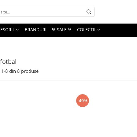
ESORII
BRANDURI
% SALE %
COLECTII
fotbal
1-
8
din
8
produse
-40%