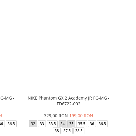
FG-MG -
NIKE Phantom GX 2 Academy JR FG-MG -
FD6722-002
N
329,00 RON
199,00 RON
36
36.5
32
33
33.5
34
35
35.5
36
36.5
38
37.5
38.5