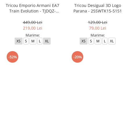
Tricou Emporio Armani EA7
Tricou Desigual 3D Logo
Train Evolution - TJDQZ-
Parana - 25SWTK15-5151
8NTT65-U0005
449,00 Lei
129,00 Lei
219,00 Lei
79,00 Lei
Marime:
Marime:
XS
S
M
L
XL
XS
S
M
L
XL
-52%
-20%