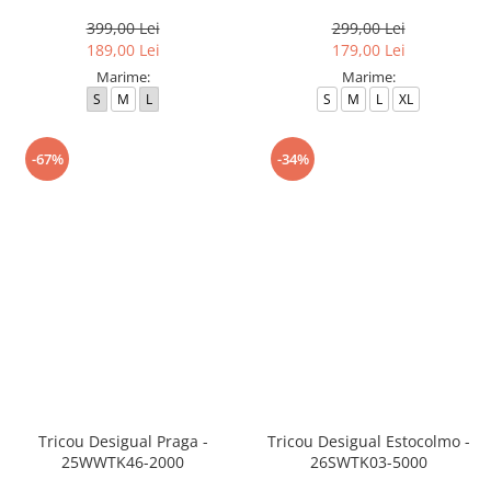
399,00 Lei
299,00 Lei
189,00 Lei
179,00 Lei
Marime:
Marime:
S
M
L
S
M
L
XL
-67%
-34%
Tricou Desigual Praga -
Tricou Desigual Estocolmo -
25WWTK46-2000
26SWTK03-5000