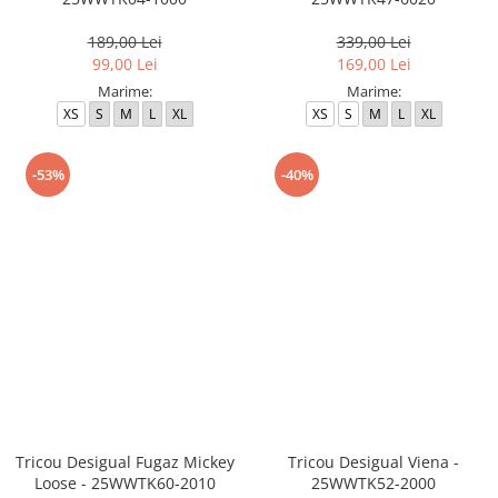
189,00 Lei
339,00 Lei
99,00 Lei
169,00 Lei
Marime:
Marime:
XS
S
M
L
XL
XS
S
M
L
XL
-53%
-40%
Tricou Desigual Fugaz Mickey
Tricou Desigual Viena -
Loose - 25WWTK60-2010
25WWTK52-2000