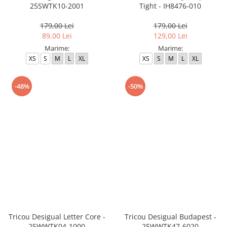
25SWTK10-2001
Tight - IH8476-010
179,00 Lei
179,00 Lei
89,00 Lei
129,00 Lei
Marime:
Marime:
XS
S
M
L
XL
XS
S
M
L
XL
-48%
-50%
Tricou Desigual Letter Core -
Tricou Desigual Budapest -
25WWTK04-1000
25WWTK47-6020