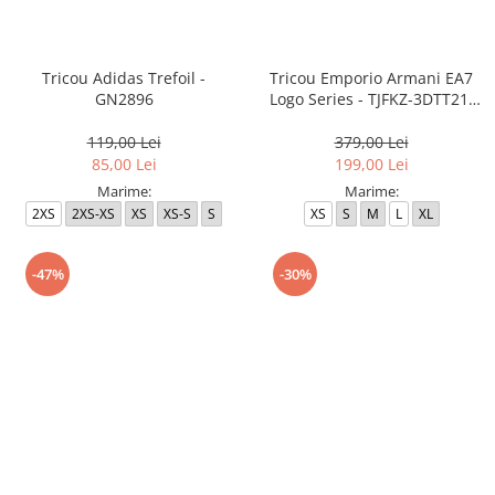
Tricou Adidas Trefoil -
Tricou Emporio Armani EA7
GN2896
Logo Series - TJFKZ-3DTT21-
1100
119,00 Lei
379,00 Lei
85,00 Lei
199,00 Lei
Marime:
Marime:
2XS
2XS-XS
XS
XS-S
S
XS
S
M
L
XL
-47%
-30%