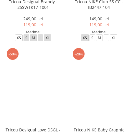
Tricou Desigual Brandy -
Tricou NIKE Club SS CC -
25SWTK17-1001
IB2447-104
249,00 Lei
149,00 Lei
119,00 Lei
119,00 Lei
Marime:
Marime:
XS
S
M
L
XL
XS
S
M
L
XL
-50%
-28%
Tricou Desigual Love DSGL -
Tricou NIKE Baby Graphic