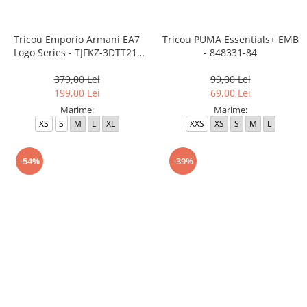
Tricou Emporio Armani EA7
Tricou PUMA Essentials+ EMB
Logo Series - TJFKZ-3DTT21-
- 848331-84
1422
379,00 Lei
99,00 Lei
199,00 Lei
69,00 Lei
Marime:
Marime:
XS
S
M
L
XL
XXS
XS
S
M
L
-54%
-39%