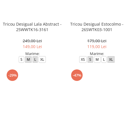
Tricou Desigual Lala Abstract -
Tricou Desigual Estocolmo -
25WWTK16-3161
26SWTK03-1001
249,00 Lei
179,00 Lei
149,00 Lei
119,00 Lei
Marime:
Marime:
S
M
L
XL
XS
S
M
L
XL
-29%
-47%