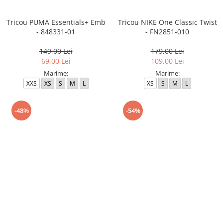
Tricou PUMA Essentials+ Emb
Tricou NIKE One Classic Twist
- 848331-01
- FN2851-010
149,00 Lei
179,00 Lei
69,00 Lei
109,00 Lei
Marime:
Marime:
XXS
XS
S
M
L
XS
S
M
L
-48%
-54%