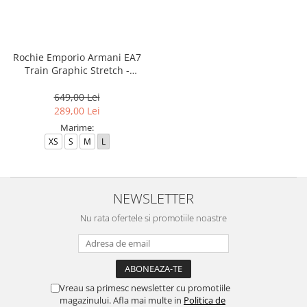
Rochie Emporio Armani EA7
Train Graphic Stretch -
AF10373-7W000481-U1112
649,00 Lei
289,00 Lei
Marime:
XS
S
M
L
NEWSLETTER
Nu rata ofertele si promotiile noastre
Vreau sa primesc newsletter cu promotiile
magazinului. Afla mai multe in
Politica de