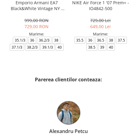
Emporio Armani EA7
NIKE Air Force 1 '07 Prem+ -
Black&White Vintage NY -
IO4842-500
AF18609-7X000541-MZ926
999,00 RON
729,00 Lei
729,00 RON
649,00 Lei
Marime:
Marime:
35.1/3
36
36.2/3
38
35.5
36
36.5
38
37.5
37.1/3
38.2/3
39.1/3
40
38.5
39
40
Parerea clientilor conteaza:
Alexandru Petcu