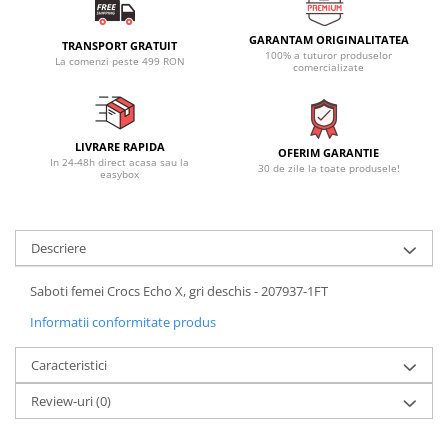
GARANTAM ORIGINALITATEA
TRANSPORT GRATUIT
100% a tuturor produselor
La comenzi peste 499 RON
comercializate
LIVRARE RAPIDA
OFERIM GARANTIE
In 24-48h direct acasa sau la
30 de zile la toate produsele!
easybox
Descriere
Saboti femei Crocs Echo X, gri deschis - 207937-1FT
Informatii conformitate produs
Caracteristici
Review-uri
(0)