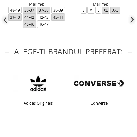
Marime:
Marime:
48-49
36-37
37-38
38-39
S
M
L
XL
XXL
39-40
41-42
42-43
43-44
45-46
46-47
ALEGE-TI BRANDUL PREFERAT:
Adidas Originals
Converse