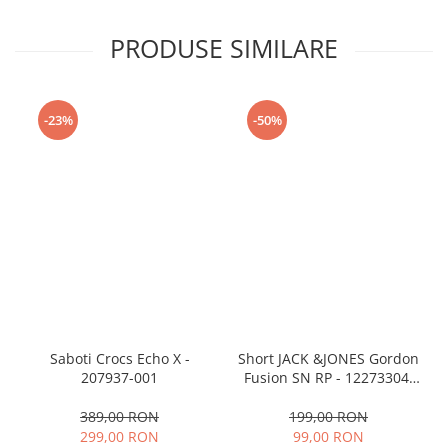
PRODUSE SIMILARE
-23%
-50%
Saboti Crocs Echo X -
Short JACK &JONES Gordon
207937-001
Fusion SN RP - 12273304-
Black RP
389,00 RON
199,00 RON
299,00 RON
99,00 RON