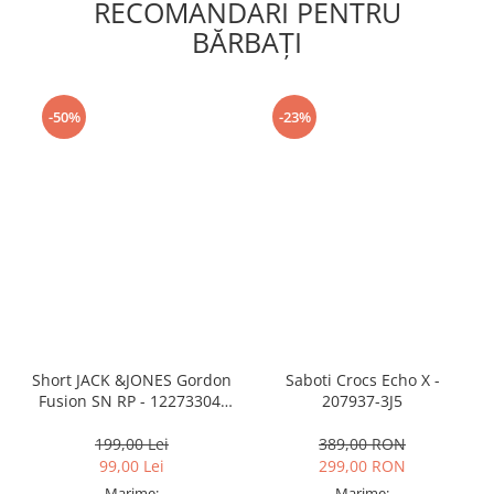
RECOMANDARI PENTRU
BĂRBAŢI
-50%
-23%
Short JACK &JONES Gordon
Saboti Crocs Echo X -
Fusion SN RP - 12273304-
207937-3J5
Black RP
199,00 Lei
389,00 RON
99,00 Lei
299,00 RON
Marime:
Marime: