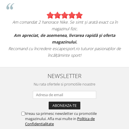
Am comandat 2 hanorace Nike. Se simt și arată exact ca în
magazinul fizic.
t
Am apreciat, de asemenea, livrarea rapidă și oferta
magazinului.
Recomand cu încredere escapesport.ro tuturor pasionaților de
încălțăminte sport!
NEWSLETTER
Nu rata ofertele si promotiile noastre
Vreau sa primesc newsletter cu promotiile
magazinului. Afla mai multe in
Politica de
Confidentialitate