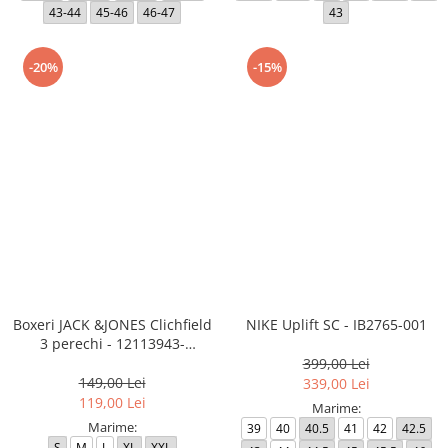
43-44
45-46
46-47
43
-20%
-15%
Boxeri JACK &JONES Clichfield
NIKE Uplift SC - IB2765-001
3 perechi - 12113943-
Burgundy
399,00 Lei
149,00 Lei
339,00 Lei
119,00 Lei
Marime:
Marime:
39
40
40.5
41
42
42.5
S
M
L
XL
XXL