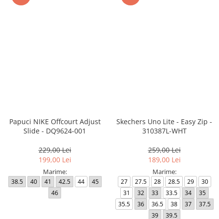
Papuci NIKE Offcourt Adjust
Skechers Uno Lite - Easy Zip -
Slide - DQ9624-001
310387L-WHT
229,00 Lei
259,00 Lei
199,00 Lei
189,00 Lei
Marime:
Marime:
38.5
40
41
42.5
44
45
27
27.5
28
28.5
29
30
46
31
32
33
33.5
34
35
35.5
36
36.5
38
37
37.5
39
39.5