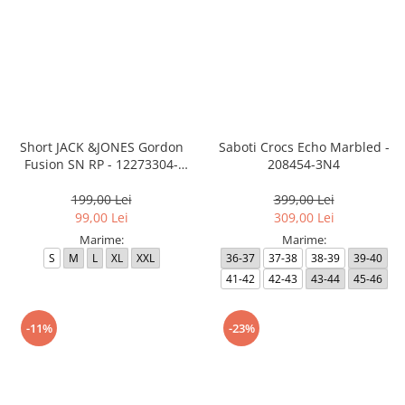
Short JACK &JONES Gordon
Saboti Crocs Echo Marbled -
Fusion SN RP - 12273304-
208454-3N4
Outer Space RP
199,00 Lei
399,00 Lei
99,00 Lei
309,00 Lei
Marime:
Marime:
S
M
L
XL
XXL
36-37
37-38
38-39
39-40
41-42
42-43
43-44
45-46
-11%
-23%