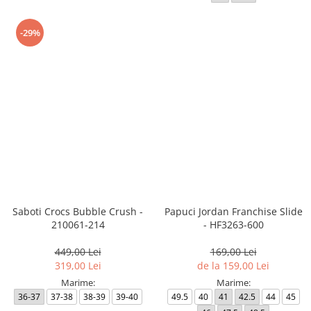
-29%
Saboti Crocs Bubble Crush -
Papuci Jordan Franchise Slide
210061-214
- HF3263-600
449,00 Lei
169,00 Lei
319,00 Lei
de la 159,00 Lei
Marime:
Marime:
36-37
37-38
38-39
39-40
49.5
40
41
42.5
44
45