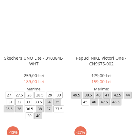
Skechers UNO Lite - 310384L-
Papuci NIKE Victori One -
WHT
CN9675-002
259,00 Lei
179,00 Lei
189,00 Lei
159,00 Lei
Marime:
Marime:
27
27.5
28
28.5
29
30
49.5
38.5
40
41
42.5
44
31
32
33
33.5
34
35
45
46
47.5
48.5
35.5
36
36.5
38
37
37.5
39
40
-13%
-27%