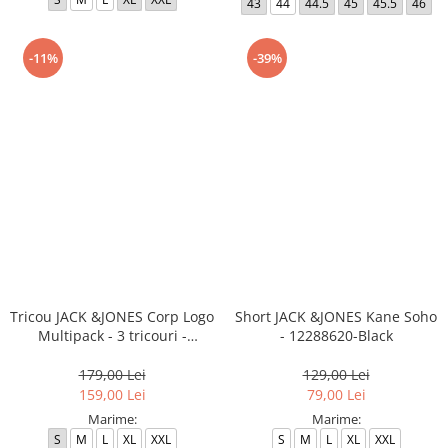
43
44
44.5
45
45.5
46
-11%
-39%
Tricou JACK &JONES Corp Logo
Short JACK &JONES Kane Soho
Multipack - 3 tricouri -
- 12288620-Black
12191330-White
179,00 Lei
129,00 Lei
159,00 Lei
79,00 Lei
Marime:
Marime:
S
M
L
XL
XXL
S
M
L
XL
XXL