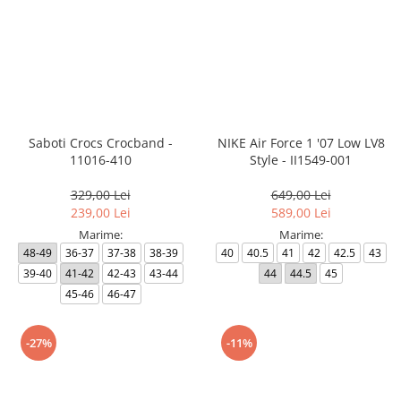
Saboti Crocs Crocband -
NIKE Air Force 1 '07 Low LV8
11016-410
Style - II1549-001
329,00 Lei
649,00 Lei
239,00 Lei
589,00 Lei
Marime:
Marime:
48-49
36-37
37-38
38-39
40
40.5
41
42
42.5
43
39-40
41-42
42-43
43-44
44
44.5
45
45-46
46-47
-27%
-11%