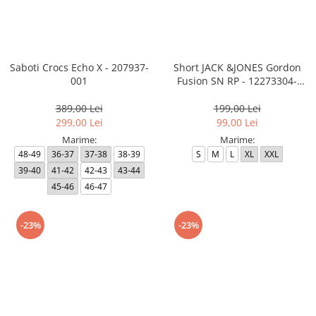
MINGI
MAIOURI
JACHETE ȘI GECI SPORT
PANTALONI SCURȚI
Graviton
crocs Jibbitz
CAMASI
VESTE
MAIOURI
Emporio Armani EA7
BLUGI
MAIOURI
BLUGI LUNGI
FULARE
Ultimate Kombat
BLUGI SCURTI
Black&White
SETURI CADOU
Saboti Crocs Echo X - 207937-
Short JACK &JONES Gordon
001
Fusion SN RP - 12273304-
Classic Sneakers
MANUSI
Black RP
Crusher
389,00 Lei
199,00 Lei
Core Identity
299,00 Lei
99,00 Lei
Visibility
Marime:
Marime:
48-49
36-37
37-38
38-39
S
M
L
XL
XXL
Incaltaminte Pro Running
39-40
41-42
42-43
43-44
Ghete baschet
45-46
46-47
Ghete fotbal
Geci de iarna
-23%
-23%
Jachete de primavara-toamna
Shorturi de baie