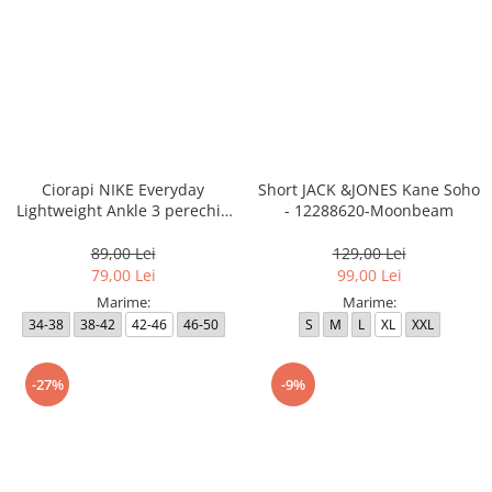
Ciorapi NIKE Everyday
Short JACK &JONES Kane Soho
Lightweight Ankle 3 perechi -
- 12288620-Moonbeam
SX7677-100
89,00 Lei
129,00 Lei
79,00 Lei
99,00 Lei
Marime:
Marime:
34-38
38-42
42-46
46-50
S
M
L
XL
XXL
-27%
-9%