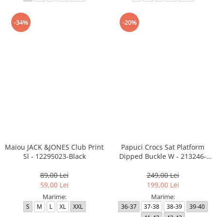
-34%
-20%
Maiou JACK &JONES Club Print
Papuci Crocs Sat Platform
Sl - 12295023-Black
Dipped Buckle W - 213246-
2NM
89,00 Lei
249,00 Lei
59,00 Lei
199,00 Lei
Marime:
Marime:
S
M
L
XL
XXL
36-37
37-38
38-39
39-40