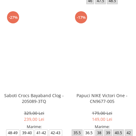
46
47.5
48.5
-27%
-17%
Saboti Crocs Bayaband Clog -
Papuci NIKE Victori One -
205089-3TQ
CN9677-005
329,00 Lei
179,00 Lei
239,00 Lei
149,00 Lei
Marime:
Marime:
48-49
39-40
41-42
42-43
35.5
36.5
38
39
40.5
42