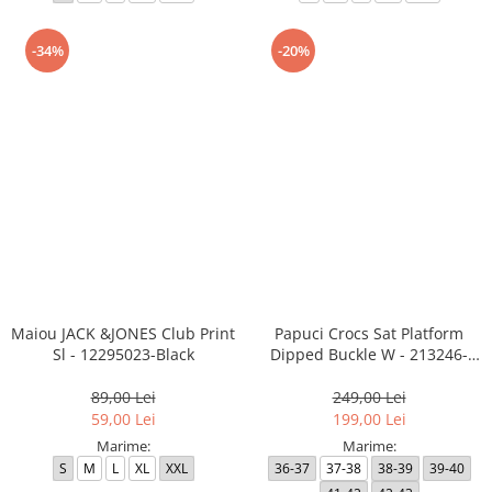
-34%
-20%
Maiou JACK &JONES Club Print
Papuci Crocs Sat Platform
Sl - 12295023-Black
Dipped Buckle W - 213246-
2NM
89,00 Lei
249,00 Lei
59,00 Lei
199,00 Lei
Marime:
Marime:
S
M
L
XL
XXL
36-37
37-38
38-39
39-40