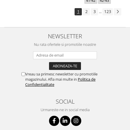
41-42
42-43
1
2
3
123
...
NEWSLETTER
Nu rata ofertele si promotiile noastre
Vreau sa primesc newsletter cu promotiile
magazinului. Afla mai multe in
Politica de
Confidentialitate
SOCIAL
Urmareste-ne in social media