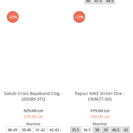
46
47.5
48.5
-27%
-17%
Saboti Crocs Bayaband Clog -
Papuci NIKE Victori One -
205089-3TQ
CN9677-005
329,00 Lei
179,00 Lei
239,00 Lei
149,00 Lei
Marime:
Marime:
48-49
39-40
41-42
42-43
35.5
36.5
38
39
40.5
42