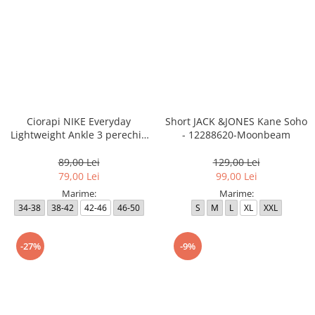
Ciorapi NIKE Everyday
Short JACK &JONES Kane Soho
Lightweight Ankle 3 perechi -
- 12288620-Moonbeam
SX7677-100
89,00 Lei
129,00 Lei
79,00 Lei
99,00 Lei
Marime:
Marime:
34-38
38-42
42-46
46-50
S
M
L
XL
XXL
-27%
-9%