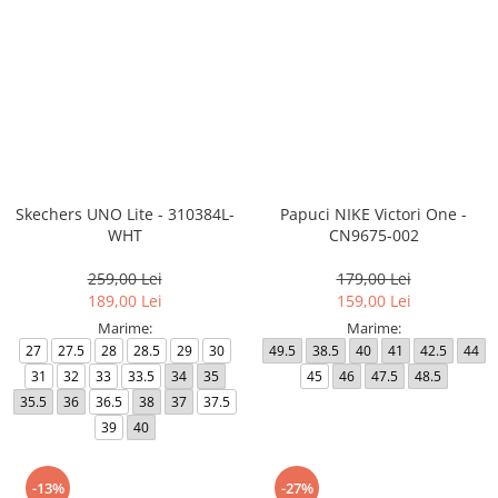
Skechers UNO Lite - 310384L-
Papuci NIKE Victori One -
WHT
CN9675-002
259,00 Lei
179,00 Lei
189,00 Lei
159,00 Lei
Marime:
Marime:
27
27.5
28
28.5
29
30
49.5
38.5
40
41
42.5
44
31
32
33
33.5
34
35
45
46
47.5
48.5
35.5
36
36.5
38
37
37.5
39
40
-13%
-27%