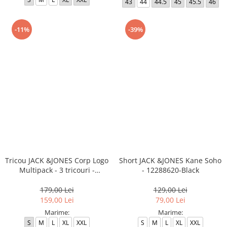
43
44
44.5
45
45.5
46
-11%
-39%
Tricou JACK &JONES Corp Logo
Short JACK &JONES Kane Soho
Multipack - 3 tricouri -
- 12288620-Black
12191330-White
179,00 Lei
129,00 Lei
159,00 Lei
79,00 Lei
Marime:
Marime:
S
M
L
XL
XXL
S
M
L
XL
XXL