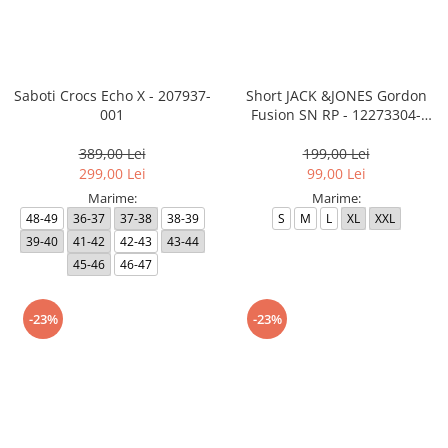
MINGI
MAIOURI
JACHETE ȘI GECI SPORT
PANTALONI SCURȚI
Graviton
crocs Jibbitz
CAMASI
VESTE
MAIOURI
Emporio Armani EA7
BLUGI
MAIOURI
BLUGI LUNGI
FULARE
Ultimate Kombat
BLUGI SCURTI
Black&White
SETURI CADOU
Saboti Crocs Echo X - 207937-
Short JACK &JONES Gordon
001
Fusion SN RP - 12273304-
Classic Sneakers
MANUSI
Black RP
Crusher
389,00 Lei
199,00 Lei
Core Identity
299,00 Lei
99,00 Lei
Visibility
Marime:
Marime:
48-49
36-37
37-38
38-39
S
M
L
XL
XXL
Incaltaminte Pro Running
39-40
41-42
42-43
43-44
Ghete baschet
45-46
46-47
Ghete fotbal
Geci de iarna
-23%
-23%
Jachete de primavara-toamna
Shorturi de baie