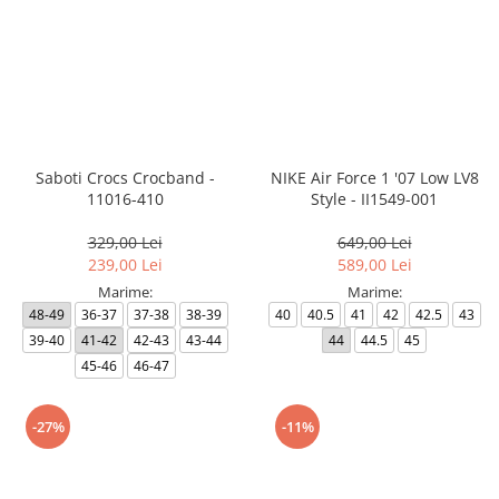
Saboti Crocs Crocband -
NIKE Air Force 1 '07 Low LV8
11016-410
Style - II1549-001
329,00 Lei
649,00 Lei
239,00 Lei
589,00 Lei
Marime:
Marime:
48-49
36-37
37-38
38-39
40
40.5
41
42
42.5
43
39-40
41-42
42-43
43-44
44
44.5
45
45-46
46-47
-27%
-11%