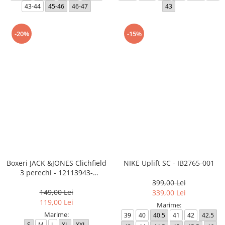
43-44
45-46
46-47
43
-20%
-15%
Boxeri JACK &JONES Clichfield
NIKE Uplift SC - IB2765-001
3 perechi - 12113943-
Burgundy
399,00 Lei
149,00 Lei
339,00 Lei
119,00 Lei
Marime:
Marime:
39
40
40.5
41
42
42.5
S
M
L
XL
XXL