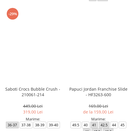
-29%
Saboti Crocs Bubble Crush -
Papuci Jordan Franchise Slide
210061-214
- HF3263-600
449,00 Lei
169,00 Lei
319,00 Lei
de la 159,00 Lei
Marime:
Marime:
36-37
37-38
38-39
39-40
49.5
40
41
42.5
44
45