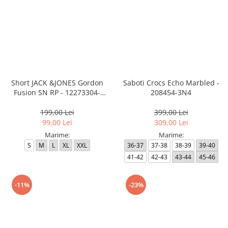
Short JACK &JONES Gordon
Saboti Crocs Echo Marbled -
Fusion SN RP - 12273304-
208454-3N4
Outer Space RP
199,00 Lei
399,00 Lei
99,00 Lei
309,00 Lei
Marime:
Marime:
S
M
L
XL
XXL
36-37
37-38
38-39
39-40
41-42
42-43
43-44
45-46
-11%
-23%