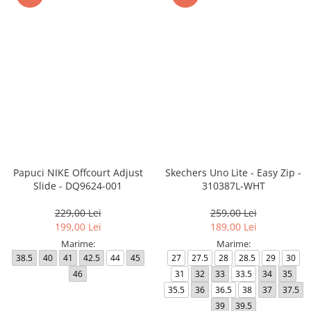
Papuci NIKE Offcourt Adjust
Skechers Uno Lite - Easy Zip -
Slide - DQ9624-001
310387L-WHT
229,00 Lei
259,00 Lei
199,00 Lei
189,00 Lei
Marime:
Marime:
38.5
40
41
42.5
44
45
27
27.5
28
28.5
29
30
46
31
32
33
33.5
34
35
35.5
36
36.5
38
37
37.5
39
39.5