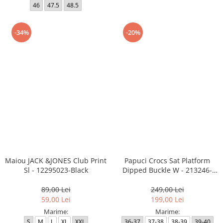
46
47.5
48.5
-34%
-20%
Maiou JACK &JONES Club Print
Papuci Crocs Sat Platform
Sl - 12295023-Black
Dipped Buckle W - 213246-
2NM
89,00 Lei
249,00 Lei
59,00 Lei
199,00 Lei
Marime:
Marime:
S
M
L
XL
XXL
36-37
37-38
38-39
39-40