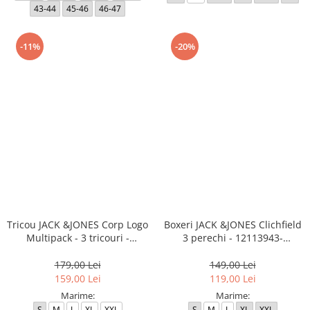
43-44
45-46
46-47
-11%
-20%
Tricou JACK &JONES Corp Logo
Boxeri JACK &JONES Clichfield
Multipack - 3 tricouri -
3 perechi - 12113943-
12191330-White
Burgundy
179,00 Lei
149,00 Lei
159,00 Lei
119,00 Lei
Marime:
Marime:
S
M
L
XL
XXL
S
M
L
XL
XXL