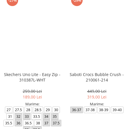
-27%
-29%
Skechers Uno Lite - Easy Zip -
Saboti Crocs Bubble Crush -
310387L-WHT
210061-214
259,00 Lei
449,00 Lei
189,00 Lei
319,00 Lei
Marime:
Marime:
27
27.5
28
28.5
29
30
36-37
37-38
38-39
39-40
31
32
33
33.5
34
35
35.5
36
36.5
38
37
37.5