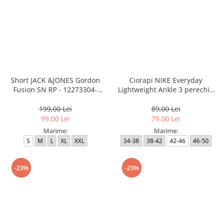
Short JACK &JONES Gordon
Ciorapi NIKE Everyday
Fusion SN RP - 12273304-
Lightweight Ankle 3 perechi -
Outer Space RP
SX7677-100
199,00 Lei
89,00 Lei
99,00 Lei
79,00 Lei
Marime:
Marime:
S
M
L
XL
XXL
34-38
38-42
42-46
46-50
-23%
-23%