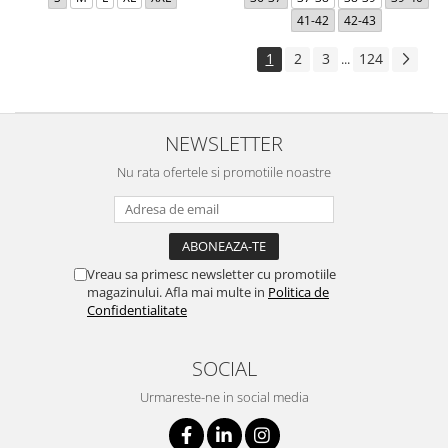
41-42
42-43
1
2
3
124
...
NEWSLETTER
Nu rata ofertele si promotiile noastre
Vreau sa primesc newsletter cu promotiile
magazinului. Afla mai multe in
Politica de
Confidentialitate
SOCIAL
Urmareste-ne in social media