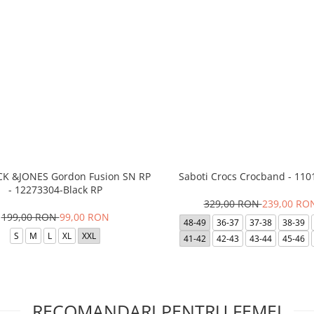
ACK &JONES Gordon Fusion SN RP
Saboti Crocs Crocband - 110
- 12273304-Black RP
329,00 RON
239,00 RO
199,00 RON
99,00 RON
48-49
36-37
37-38
38-39
S
M
L
XL
XXL
41-42
42-43
43-44
45-46
RECOMANDARI PENTRU FEMEI