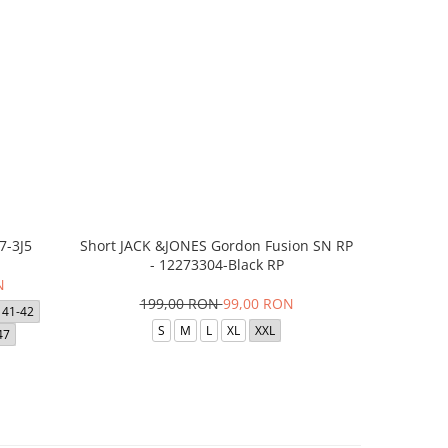
7-3J5
Short JACK &JONES Gordon Fusion SN RP
Short JACK
- 12273304-Black RP
- 12
N
199,00 RON
99,00 RON
1
41-42
S
M
L
XL
XXL
47