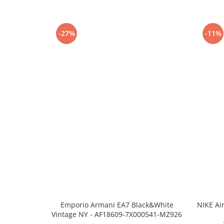
-27%
-11%
Emporio Armani EA7 Black&White
NIKE Ai
Vintage NY - AF18609-7X000541-MZ926