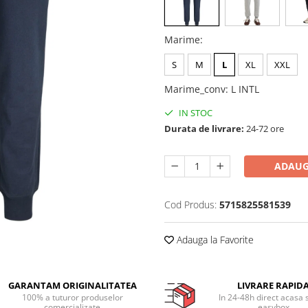
Marime
:
S
M
L
XL
XXL
Marime_conv
:
L INTL
IN STOC
Durata de livrare:
24-72 ore
ADAUG
Cod Produs:
5715825581539
Adauga la Favorite
GARANTAM ORIGINALITATEA
LIVRARE RAPID
100% a tuturor produselor
In 24-48h direct acasa 
comercializate
easybox