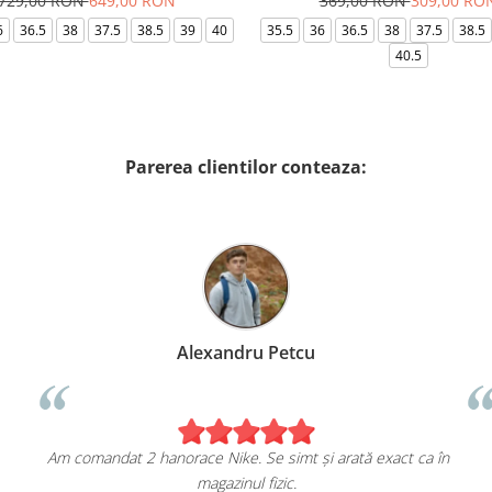
729,00 RON
649,00 RON
369,00 RON
309,00 RO
6
36.5
38
37.5
38.5
39
40
35.5
36
36.5
38
37.5
38.5
40.5
Parerea clientilor conteaza:
Alexandru Petcu
Am comandat 2 hanorace Nike. Se simt și arată exact ca în
magazinul fizic.