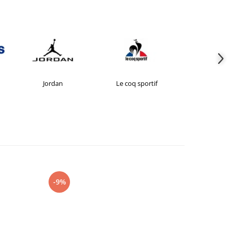
Jordan
Le coq sportif
New Bal
-9%
-27%