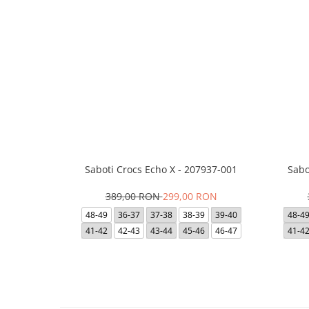
Saboti Crocs Echo X - 207937-001
Sabo
389,00 RON
299,00 RON
48-49
36-37
37-38
38-39
39-40
48-4
41-42
42-43
43-44
45-46
46-47
41-4