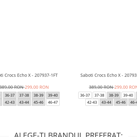
ti Crocs Echo X - 207937-1FT
Saboti Crocs Echo X - 20793
389,00 RON
299,00 RON
389,00 RON
299,00 RO
9
36-37
37-38
38-39
39-40
36-37
37-38
38-39
39-40
2
42-43
43-44
45-46
46-47
42-43
43-44
45-46
46-
ALEGE-TI BRANDUL PREFERAT: