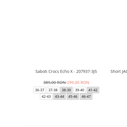
Saboti Crocs Echo X - 207937-3J5
Short J
389,00 RON
299,00 RON
36-37
37-38
38-39
39-40
41-42
42-43
43-44
45-46
46-47