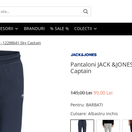
ESORII
BRANDURI
% SALE %
COLECTII
 - 12288641-Sky Captain
Pantaloni JACK &JONES
Captain
149,00 Lei
99,00 Lei
Pentru
:
BARBATI
Culoare
: Albastru inchis