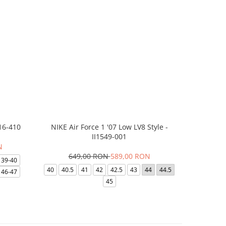
16-410
NIKE Air Force 1 '07 Low LV8 Style -
Saboti Cr
II1549-001
N
649,00 RON
589,00 RON
32
39-40
40
40.5
41
42
42.5
43
44
44.5
48-49
46-47
45