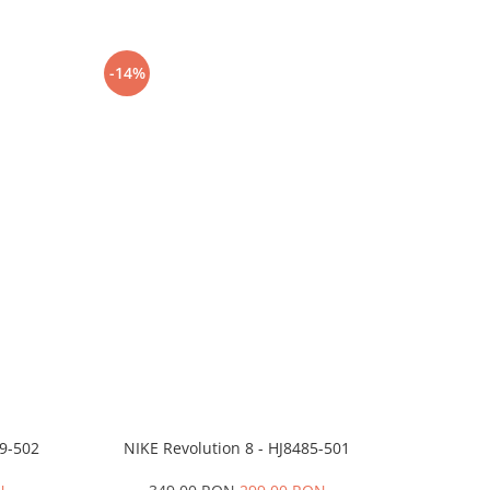
-14%
-24%
99-502
NIKE Revolution 8 - HJ8485-501
Saboti 