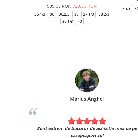
999,00 RON
729,00 RON
35.5
3
35.1/3
36
36.2/3
38
37.1/3
38.2/3
39.1/3
40
Marius Anghel
Sunt extrem de bucuros de achiziția mea de pe
escapesport.ro!