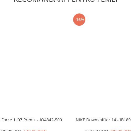
-16%
r Force 1 '07 Prem+ - IO4842-500
NIKE Downshifter 14 - IB18