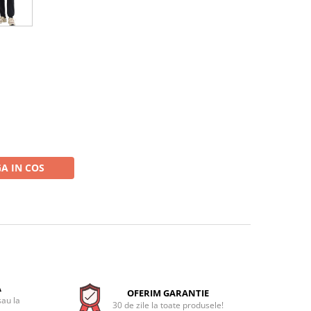
A IN COS
A
OFERIM GARANTIE
sau la
30 de zile la toate produsele!