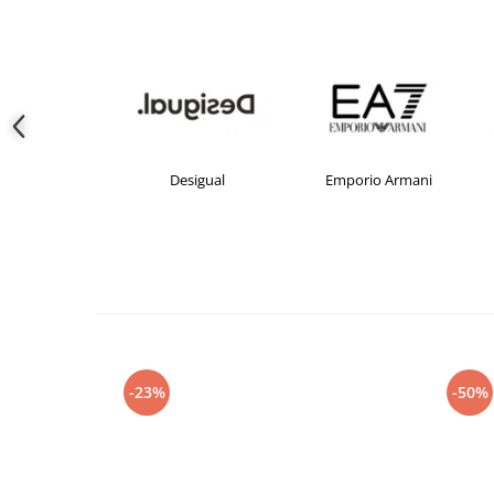
crocs
Desigual
Emporio Armani
-23%
-50%