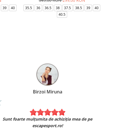
N
349,00 RON
299,00 RON
32
39
40
35.5
36
36.5
38
37.5
38.5
39
40
36-
40.5
Birzoi Miruna
Experiența 
Sunt foarte mulțumita de achiziția mea de pe
Am comand
escapesport.ro!