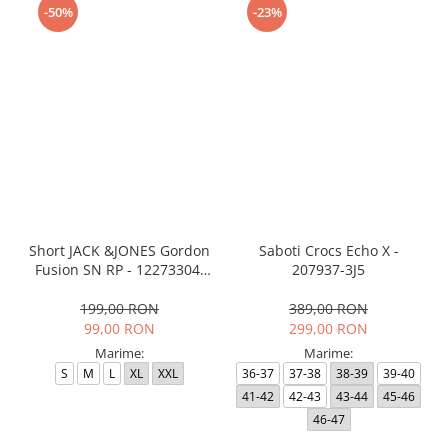
-50%
-23%
Short JACK &JONES Gordon
Saboti Crocs Echo X -
Fusion SN RP - 12273304-
207937-3J5
Black RP
199,00 RON
389,00 RON
99,00 RON
299,00 RON
Marime:
Marime:
S
M
L
XL
XXL
36-37
37-38
38-39
39-40
41-42
42-43
43-44
45-46
46-47