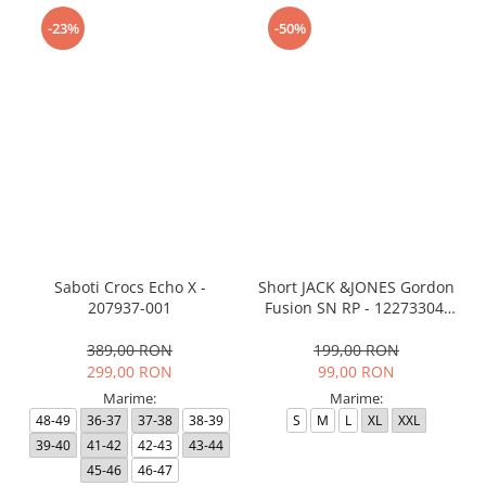
-23%
-50%
Saboti Crocs Echo X -
Short JACK &JONES Gordon
207937-001
Fusion SN RP - 12273304-
Black RP
389,00 RON
199,00 RON
299,00 RON
99,00 RON
Marime:
Marime:
48-49
36-37
37-38
38-39
S
M
L
XL
XXL
39-40
41-42
42-43
43-44
45-46
46-47