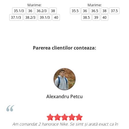
Marime:
Marime:
35.1/3
36
36.2/3
38
35.5
36
36.5
38
37.5
37.1/3
38.2/3
39.1/3
40
38.5
39
40
Parerea clientilor conteaza:
Alexandru Petcu
Am comandat 2 hanorace Nike. Se simt și arată exact ca în