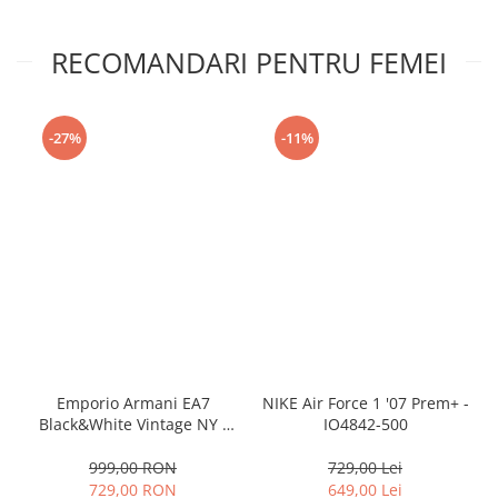
RECOMANDARI PENTRU FEMEI
-27%
-11%
Emporio Armani EA7
NIKE Air Force 1 '07 Prem+ -
Black&White Vintage NY -
IO4842-500
AF18609-7X000541-MZ926
999,00 RON
729,00 Lei
729,00 RON
649,00 Lei