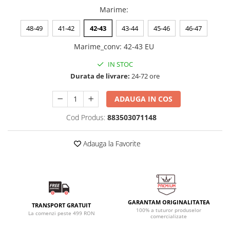
Marime
:
48-49
41-42
42-43
43-44
45-46
46-47
Marime_conv
:
42-43 EU
IN STOC
Durata de livrare:
24-72 ore
ADAUGA IN COS
Cod Produs:
883503071148
Adauga la Favorite
GARANTAM ORIGINALITATEA
TRANSPORT GRATUIT
100% a tuturor produselor
La comenzi peste 499 RON
comercializate