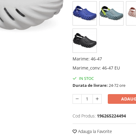
Marime
:
46-47
Marime_conv
:
46-47 EU
IN STOC
Durata de livrare:
24-72 ore
ADAUG
Cod Produs:
196265224494
Adauga la Favorite