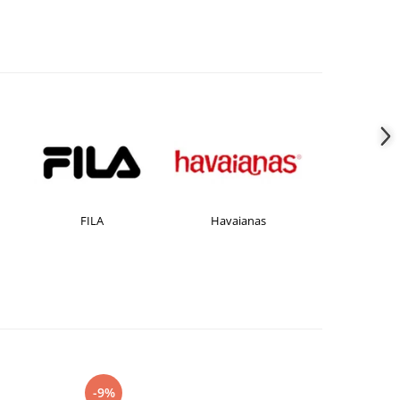
FILA
Havaianas
JACK &JONES
-9%
-27%