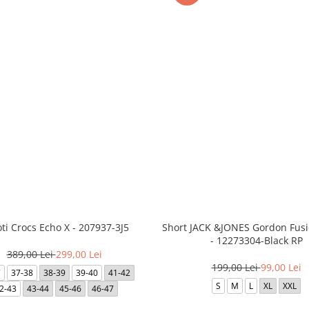
ti Crocs Echo X - 207937-3J5
Short JACK &JONES Gordon Fus
- 12273304-Black RP
389,00 Lei
299,00 Lei
199,00 Lei
99,00 Lei
7
37-38
38-39
39-40
41-42
S
M
L
XL
XXL
2-43
43-44
45-46
46-47