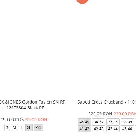
ACK &JONES Gordon Fusion SN RP
Saboti Crocs Crocband - 110
- 12273304-Black RP
329,00 RON
239,00 RO
199,00 RON
99,00 RON
48-49
36-37
37-38
38-39
S
M
L
XL
XXL
41-42
42-43
43-44
45-46