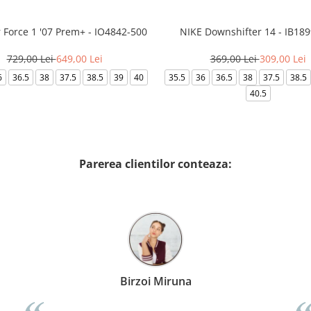
r Force 1 '07 Prem+ - IO4842-500
NIKE Downshifter 14 - IB18
729,00 Lei
649,00 Lei
369,00 Lei
309,00 Lei
6
36.5
38
37.5
38.5
39
40
35.5
36
36.5
38
37.5
38.5
40.5
Parerea clientilor conteaza:
Birzoi Miruna