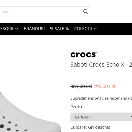
ESORII
BRANDURI
% SALE %
COLECTII
Saboti Crocs Echo X - 
389,00 Lei
299,00 Lei
Supradimensionat, se recomanda o 
Pentru
:
Culoare
: Gri deschis