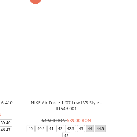
16-410
NIKE Air Force 1 '07 Low LV8 Style -
Saboti Cr
II1549-001
N
649,00 RON
589,00 RON
32
39-40
40
40.5
41
42
42.5
43
44
44.5
48-49
46-47
45