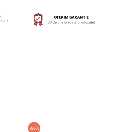
A
OFERIM GARANTIE
sau la
30 de zile la toate produsele!
-50%
-23%