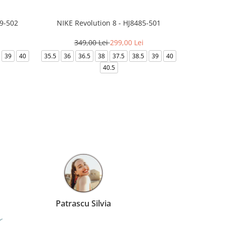
99-502
NIKE Revolution 8 - HJ8485-501
Saboti 
349,00 Lei
299,00 Lei
3
39
40
35.5
36
36.5
38
37.5
38.5
39
40
36-
40.5
Patrascu Silvia