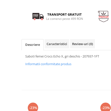
TRANSPORT GRATUIT
La comenzi peste 499 RON
Caracteristici
Review-uri
(0)
Descriere
Saboti femei Crocs Echo X, gri deschis - 207937-1FT
Informatii conformitate produs
-23%
-23%