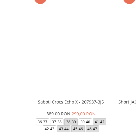
Saboti Crocs Echo X - 207937-3J5
Short J
389,00 RON
299,00 RON
36-37
37-38
38-39
39-40
41-42
42-43
43-44
45-46
46-47