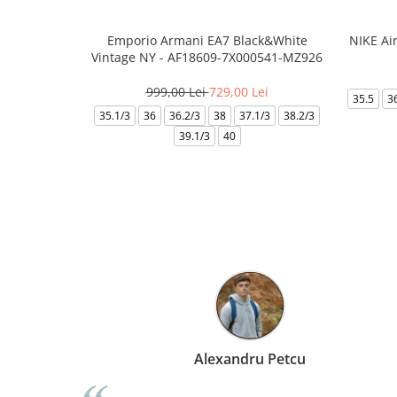
Emporio Armani EA7 Black&White
NIKE Ai
Vintage NY - AF18609-7X000541-MZ926
999,00 Lei
729,00 Lei
35.5
3
35.1/3
36
36.2/3
38
37.1/3
38.2/3
39.1/3
40
l
Alexandru Petcu