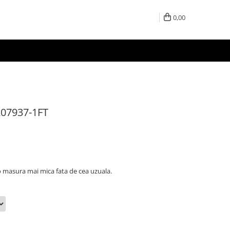
0,00
207937-1FT
masura mai mica fata de cea uzuala.