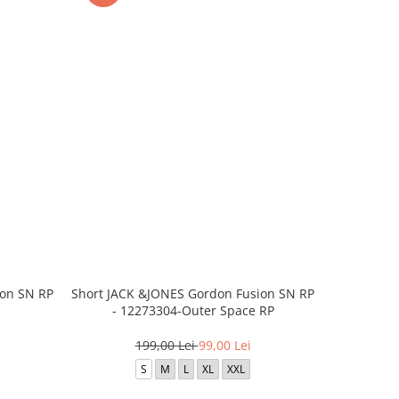
ion SN RP
Short JACK &JONES Gordon Fusion SN RP
Saboti Cro
- 12273304-Outer Space RP
3
199,00 Lei
99,00 Lei
36-37
S
M
L
XL
XXL