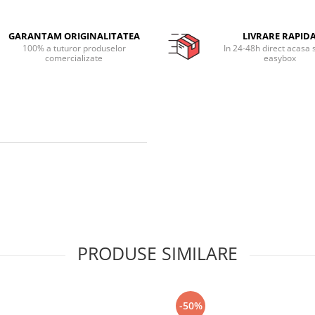
GARANTAM ORIGINALITATEA
LIVRARE RAPID
100% a tuturor produselor
In 24-48h direct acasa 
comercializate
easybox
PRODUSE SIMILARE
-50%