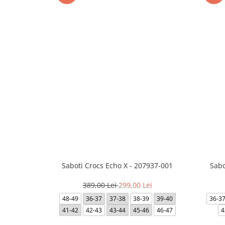
Saboti Crocs Echo X - 207937-001
Sabo
389,00 Lei
299,00 Lei
48-49
36-37
37-38
38-39
39-40
36-3
41-42
42-43
43-44
45-46
46-47
4