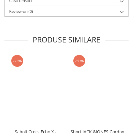
Caracteristici
Review-uri
(0)
PRODUSE SIMILARE
-23%
-50%
Saboti Crocs Echo X -
Short JACK &JONES Gordon