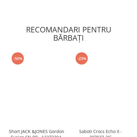
RECOMANDARI PENTRU
BĂRBAŢI
-50%
-23%
Short JACK &JONES Gordon
Saboti Crocs Echo X -