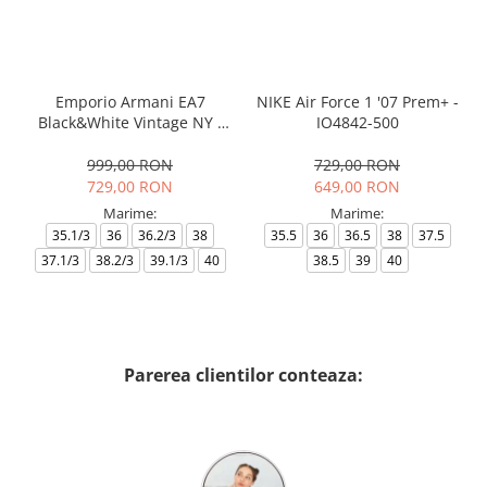
Emporio Armani EA7
NIKE Air Force 1 '07 Prem+ -
Black&White Vintage NY -
IO4842-500
AF18609-7X000541-MZ926
999,00 RON
729,00 RON
729,00 RON
649,00 RON
Marime:
Marime:
35.1/3
36
36.2/3
38
35.5
36
36.5
38
37.5
37.1/3
38.2/3
39.1/3
40
38.5
39
40
Parerea clientilor conteaza: