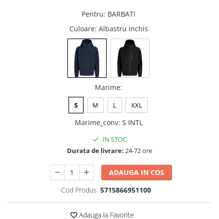
Pentru
:
BARBATI
Culoare
: Albastru inchis
Marime
:
S
M
L
XXL
Marime_conv
:
S INTL
IN STOC
Durata de livrare:
24-72 ore
ADAUGA IN COS
Cod Produs:
5715866951100
Adauga la Favorite