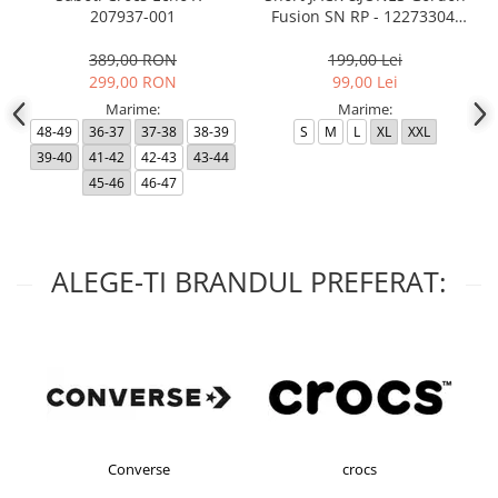
207937-001
Fusion SN RP - 12273304-
Black RP
389,00 RON
199,00 Lei
299,00 RON
99,00 Lei
Marime:
Marime:
48-49
36-37
37-38
38-39
S
M
L
XL
XXL
39-40
41-42
42-43
43-44
45-46
46-47
ALEGE-TI BRANDUL PREFERAT:
Converse
crocs