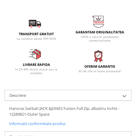
GARANTAM ORIGINALITATEA
TRANSPORT GRATUIT
100% a tuturor produselor
La comenzi peste 499 RON
comercializate
LIVRARE RAPIDA
OFERIM GARANTIE
In 24-48h direct acasa sau la
30 de zile la toate produsele!
easybox
Descriere
Hanorac barbati JACK &JONES Fusion Full Zip, albastru inchis -
12289821-Outer Space
Informatii conformitate produs