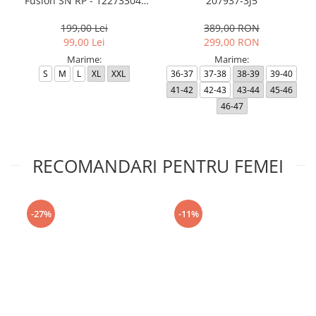
Fusion SN RP - 12273304-
207937-3J5
Black RP
199,00 Lei
389,00 RON
99,00 Lei
299,00 RON
Marime:
Marime:
S
M
L
XL
XXL
36-37
37-38
38-39
39-40
41-42
42-43
43-44
45-46
46-47
RECOMANDARI PENTRU FEMEI
-27%
-11%