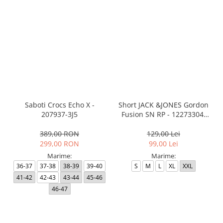
Saboti Crocs Echo X -
Short JACK &JONES Gordon
207937-3J5
Fusion SN RP - 12273304-
Black RP
389,00 RON
129,00 Lei
299,00 RON
99,00 Lei
Marime:
Marime:
36-37
37-38
38-39
39-40
S
M
L
XL
XXL
41-42
42-43
43-44
45-46
46-47