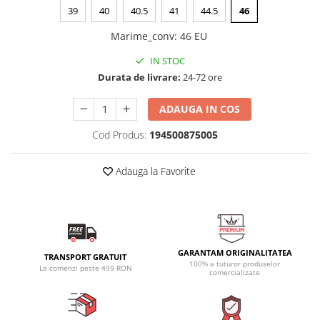
39
40
40.5
41
44.5
46
Marime_conv
:
46 EU
IN STOC
Durata de livrare:
24-72 ore
ADAUGA IN COS
Cod Produs:
194500875005
Adauga la Favorite
GARANTAM ORIGINALITATEA
TRANSPORT GRATUIT
100% a tuturor produselor
La comenzi peste 499 RON
comercializate