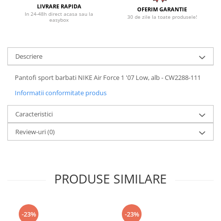
LIVRARE RAPIDA
OFERIM GARANTIE
In 24-48h direct acasa sau la
30 de zile la toate produsele!
easybox
Descriere
Pantofi sport barbati NIKE Air Force 1 '07 Low, alb - CW2288-111
Informatii conformitate produs
Caracteristici
Review-uri
(0)
PRODUSE SIMILARE
-23%
-23%