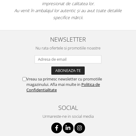
impresionat de calitatea lor.
Au venit în ambalajul lor autentic și au avut toate detaliile
specifice mărcii.
NEWSLETTER
Nu rata ofertele si promotiile noastre
Vreau sa primesc newsletter cu promotiile
magazinului. Afla mai multe in
Politica de
Confidentialitate
SOCIAL
Urmareste-ne in social media