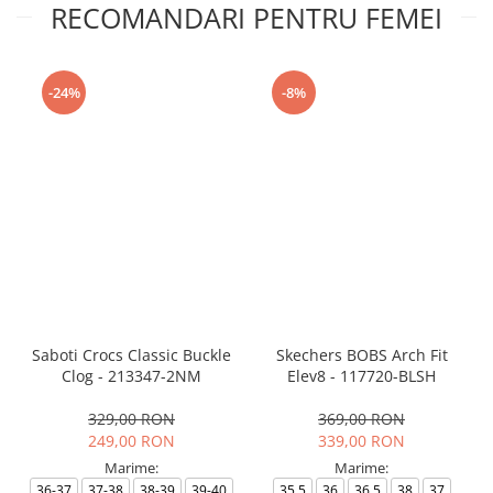
RECOMANDARI PENTRU FEMEI
-24%
-8%
Saboti Crocs Classic Buckle
Skechers BOBS Arch Fit
Clog - 213347-2NM
Elev8 - 117720-BLSH
329,00 RON
369,00 RON
249,00 RON
339,00 RON
Marime:
Marime:
36-37
37-38
38-39
39-40
35.5
36
36.5
38
37