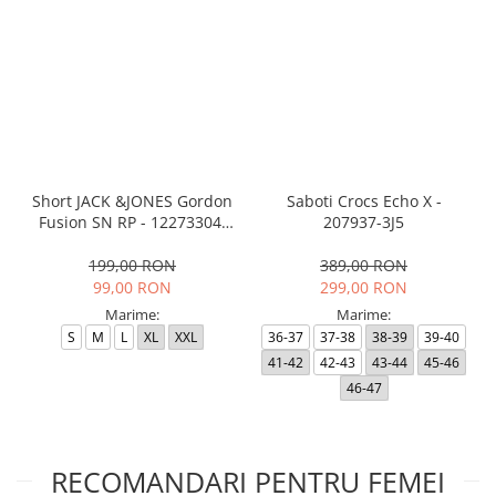
Short JACK &JONES Gordon
Saboti Crocs Echo X -
Fusion SN RP - 12273304-
207937-3J5
Black RP
199,00 RON
389,00 RON
99,00 RON
299,00 RON
Marime:
Marime:
S
M
L
XL
XXL
36-37
37-38
38-39
39-40
41-42
42-43
43-44
45-46
46-47
RECOMANDARI PENTRU FEMEI