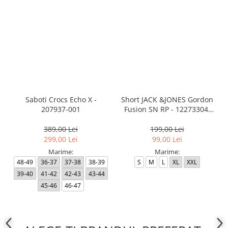
Saboti Crocs Echo X -
Short JACK &JONES Gordon
207937-001
Fusion SN RP - 12273304-
Black RP
389,00 Lei
199,00 Lei
299,00 Lei
99,00 Lei
Marime:
Marime:
48-49
36-37
37-38
38-39
S
M
L
XL
XXL
39-40
41-42
42-43
43-44
45-46
46-47