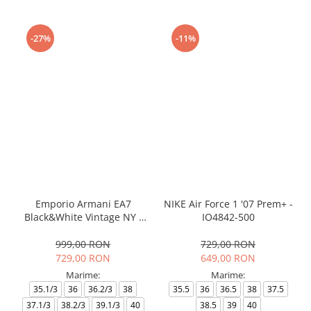
-27%
-11%
Emporio Armani EA7
NIKE Air Force 1 '07 Prem+ -
Black&White Vintage NY -
IO4842-500
AF18609-7X000541-MZ926
999,00 RON
729,00 RON
729,00 RON
649,00 RON
Marime:
Marime:
35.1/3
36
36.2/3
38
35.5
36
36.5
38
37.5
37.1/3
38.2/3
39.1/3
40
38.5
39
40