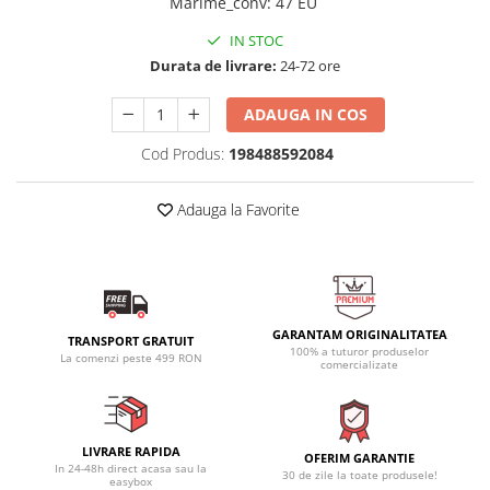
Marime_conv
:
47 EU
IN STOC
Durata de livrare:
24-72 ore
ADAUGA IN COS
Cod Produs:
198488592084
Adauga la Favorite
GARANTAM ORIGINALITATEA
TRANSPORT GRATUIT
100% a tuturor produselor
La comenzi peste 499 RON
comercializate
LIVRARE RAPIDA
OFERIM GARANTIE
In 24-48h direct acasa sau la
30 de zile la toate produsele!
easybox