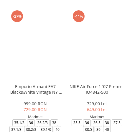
-27%
-11%
Emporio Armani EA7
NIKE Air Force 1 '07 Prem+ -
Black&White Vintage NY -
IO4842-500
AF18609-7X000541-MZ926
999,00 RON
729,00 Lei
729,00 RON
649,00 Lei
Marime:
Marime:
35.1/3
36
36.2/3
38
35.5
36
36.5
38
37.5
37.1/3
38.2/3
39.1/3
40
38.5
39
40