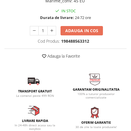
Marime_conv
:
45 EU
IN STOC
Durata de livrare:
24-72 ore
ADAUGA IN COS
Cod Produs:
198488563312
Adauga la Favorite
GARANTAM ORIGINALITATEA
TRANSPORT GRATUIT
100% a tuturor produselor
La comenzi peste 499 RON
comercializate
LIVRARE RAPIDA
OFERIM GARANTIE
In 24-48h direct acasa sau la
30 de zile la toate produsele!
easybox