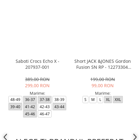
Saboti Crocs Echo X -
Short JACK &JONES Gordon
207937-001
Fusion SN RP - 12273304-
Black RP
389,00 RON
199,00 RON
299,00 RON
99,00 RON
Marime:
Marime:
48-49
36-37
37-38
38-39
S
M
L
XL
XXL
39-40
41-42
42-43
43-44
45-46
46-47