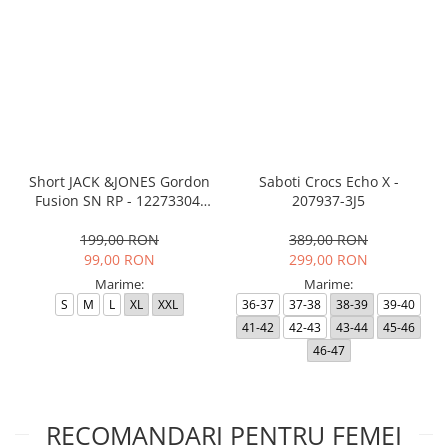
Short JACK &JONES Gordon
Saboti Crocs Echo X -
Fusion SN RP - 12273304-
207937-3J5
Black RP
199,00 RON
389,00 RON
99,00 RON
299,00 RON
Marime:
Marime:
S
M
L
XL
XXL
36-37
37-38
38-39
39-40
41-42
42-43
43-44
45-46
46-47
RECOMANDARI PENTRU FEMEI