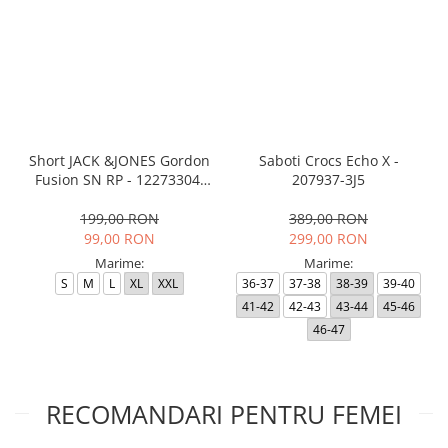
Short JACK &JONES Gordon
Saboti Crocs Echo X -
Fusion SN RP - 12273304-
207937-3J5
Black RP
199,00 RON
389,00 RON
99,00 RON
299,00 RON
Marime:
Marime:
S
M
L
XL
XXL
36-37
37-38
38-39
39-40
41-42
42-43
43-44
45-46
46-47
RECOMANDARI PENTRU FEMEI