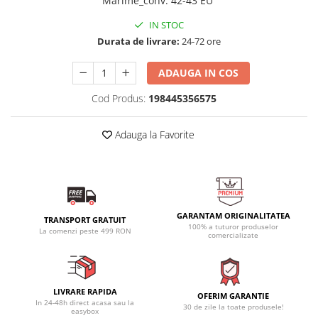
Marime_conv
:
42-43 EU
IN STOC
Durata de livrare:
24-72 ore
ADAUGA IN COS
Cod Produs:
198445356575
Adauga la Favorite
GARANTAM ORIGINALITATEA
TRANSPORT GRATUIT
100% a tuturor produselor
La comenzi peste 499 RON
comercializate
LIVRARE RAPIDA
OFERIM GARANTIE
In 24-48h direct acasa sau la
30 de zile la toate produsele!
easybox