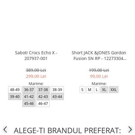
Saboti Crocs Echo X -
Short JACK &JONES Gordon
207937-001
Fusion SN RP - 12273304-
Black RP
389,00 Lei
199,00 Lei
299,00 Lei
99,00 Lei
Marime:
Marime:
48-49
36-37
37-38
38-39
S
M
L
XL
XXL
39-40
41-42
42-43
43-44
45-46
46-47
ALEGE-TI BRANDUL PREFERAT: