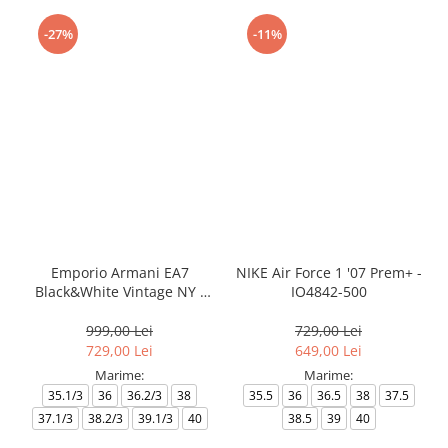
-27%
-11%
Emporio Armani EA7
NIKE Air Force 1 '07 Prem+ -
Black&White Vintage NY -
IO4842-500
AF18609-7X000541-MZ926
999,00 Lei
729,00 Lei
729,00 Lei
649,00 Lei
Marime:
Marime:
35.1/3
36
36.2/3
38
35.5
36
36.5
38
37.5
37.1/3
38.2/3
39.1/3
40
38.5
39
40