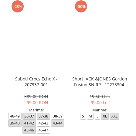
-23%
-50%
Saboti Crocs Echo X -
Short JACK &JONES Gordon
207937-001
Fusion SN RP - 12273304-
Black RP
389,00 RON
199,00 Lei
299,00 RON
99,00 Lei
Marime:
Marime:
48-49
36-37
37-38
38-39
S
M
L
XL
XXL
39-40
41-42
42-43
43-44
45-46
46-47