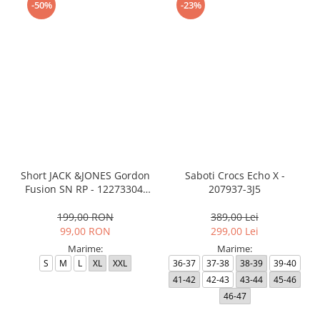
-50%
-23%
Short JACK &JONES Gordon
Saboti Crocs Echo X -
Fusion SN RP - 12273304-
207937-3J5
Black RP
199,00 RON
389,00 Lei
99,00 RON
299,00 Lei
Marime:
Marime:
S
M
L
XL
XXL
36-37
37-38
38-39
39-40
41-42
42-43
43-44
45-46
46-47