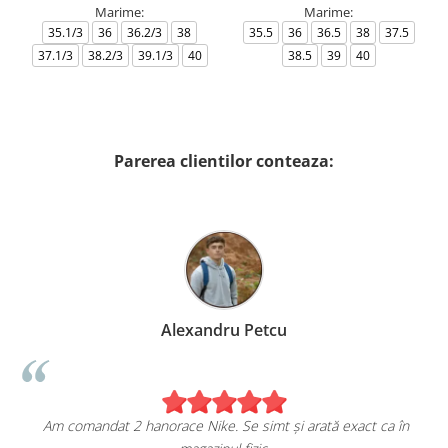
Marime:
Marime:
35.1/3
36
36.2/3
38
35.5
36
36.5
38
37.5
37.1/3
38.2/3
39.1/3
40
38.5
39
40
Parerea clientilor conteaza:
Alexandru Petcu
Am comandat 2 hanorace Nike. Se simt și arată exact ca în