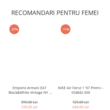
RECOMANDARI PENTRU FEMEI
-27%
-11%
Emporio Armani EA7
NIKE Air Force 1 '07 Prem+ -
Black&White Vintage NY -
IO4842-500
AF18609-7X000541-MZ926
999,00 Lei
729,00 Lei
729,00 Lei
649,00 Lei