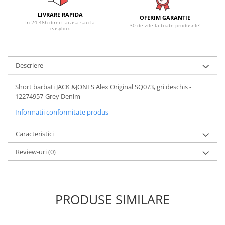
LIVRARE RAPIDA
OFERIM GARANTIE
In 24-48h direct acasa sau la
30 de zile la toate produsele!
easybox
Descriere
Short barbati JACK &JONES Alex Original SQ073, gri deschis -
12274957-Grey Denim
Informatii conformitate produs
Caracteristici
Review-uri
(0)
PRODUSE SIMILARE