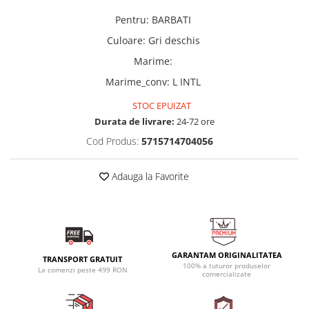
Pentru
:
BARBATI
Culoare
:
Gri deschis
Marime
:
Marime_conv
:
L INTL
STOC EPUIZAT
Durata de livrare:
24-72 ore
Cod Produs:
5715714704056
Adauga la Favorite
GARANTAM ORIGINALITATEA
TRANSPORT GRATUIT
100% a tuturor produselor
La comenzi peste 499 RON
comercializate