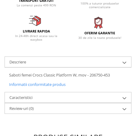
TRANSPORT GRATUIT
100% a tuturor produselor
La comenzi peste 499 RON
comercializate
LIVRARE RAPIDA
OFERIM GARANTIE
In 24-48h direct acasa sau la
30 de zile la toate produsele!
easybox
Descriere
Saboti femei Crocs Classic Platform W, mov - 206750-453
Informatii conformitate produs
Caracteristici
Review-uri
(0)