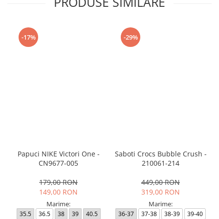
PRODUSE SIMILARE
-17%
-29%
Papuci NIKE Victori One -
Saboti Crocs Bubble Crush -
CN9677-005
210061-214
179,00 RON
449,00 RON
149,00 RON
319,00 RON
Marime:
Marime:
35.5
36.5
38
39
40.5
36-37
37-38
38-39
39-40