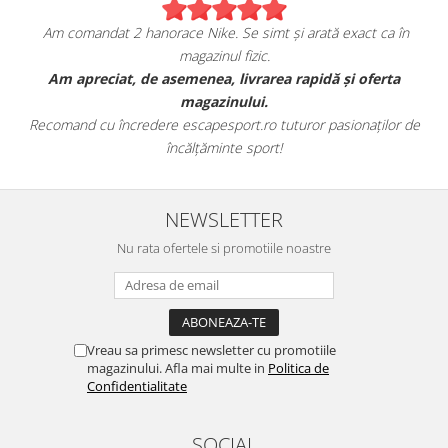
Am comandat 2 hanorace Nike. Se simt și arată exact ca în
magazinul fizic.
t
Am apreciat, de asemenea, livrarea rapidă și oferta
magazinului.
Recomand cu încredere escapesport.ro tuturor pasionaților de
încălțăminte sport!
NEWSLETTER
Nu rata ofertele si promotiile noastre
Vreau sa primesc newsletter cu promotiile
magazinului. Afla mai multe in
Politica de
Confidentialitate
SOCIAL