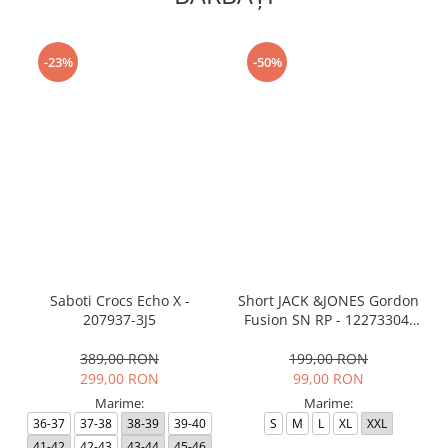
-23%
-50%
Saboti Crocs Echo X -
Short JACK &JONES Gordon
207937-3J5
Fusion SN RP - 12273304-
Black RP
389,00 RON
199,00 RON
299,00 RON
99,00 RON
Marime:
Marime:
36-37
37-38
38-39
39-40
S
M
L
XL
XXL
41-42
42-43
43-44
45-46