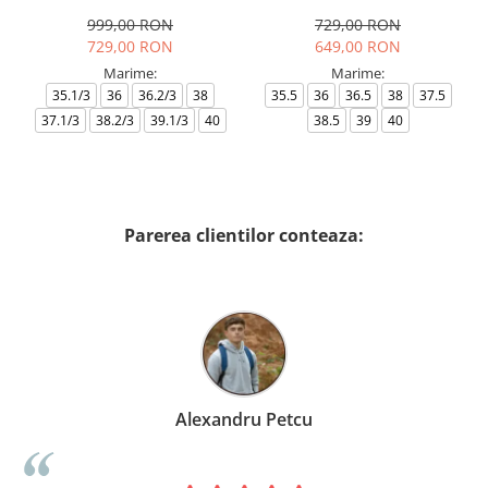
AF18609-7X000541-MZ926
999,00 RON
729,00 RON
729,00 RON
649,00 RON
Marime:
Marime:
35.1/3
36
36.2/3
38
35.5
36
36.5
38
37.5
37.1/3
38.2/3
39.1/3
40
38.5
39
40
Parerea clientilor conteaza:
Alexandru Petcu