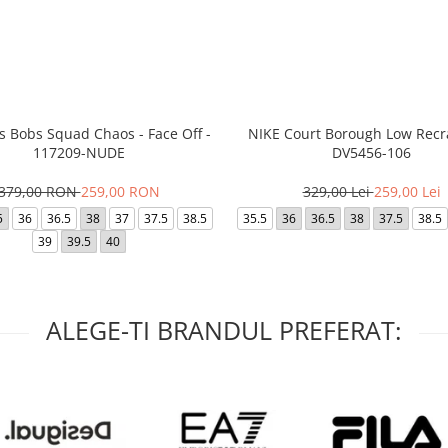
s Bobs Squad Chaos - Face Off -
NIKE Court Borough Low Recra
117209-NUDE
DV5456-106
379,00 RON
259,00 RON
329,00 Lei
259,00 Lei
5
36
36.5
38
37
37.5
38.5
35.5
36
36.5
38
37.5
38.5
39
39.5
40
ALEGE-TI BRANDUL PREFERAT: