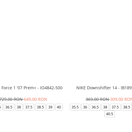
r Force 1 '07 Prem+ - IO4842-500
NIKE Downshifter 14 - IB18
729,00 RON
649,00 RON
369,00 RON
309,00 RO
6
36.5
38
37.5
38.5
39
40
35.5
36
36.5
38
37.5
38.5
40.5