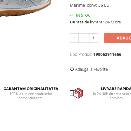
Marime_conv
:
36 EU
IN STOC
Durata de livrare:
24-72 ore
ADAUG
Cod Produs:
199062911666
Adauga la Favorite
GARANTAM ORIGINALITATEA
LIVRARE RAPID
100% a tuturor produselor
In 24-48h direct acasa 
comercializate
easybox