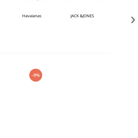
Havaianas
JACK &JONES
Jorda
-9%
-15%