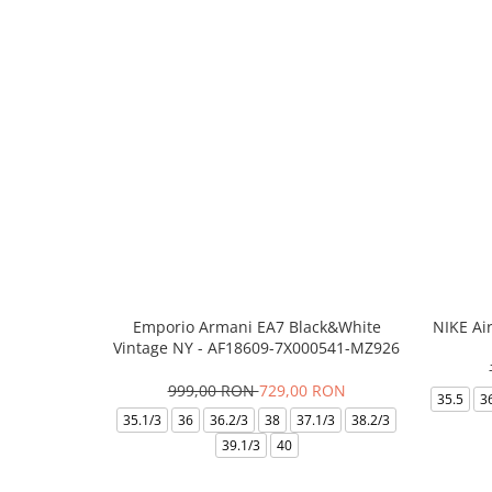
Emporio Armani EA7 Black&White
NIKE Ai
Vintage NY - AF18609-7X000541-MZ926
999,00 RON
729,00 RON
35.5
3
35.1/3
36
36.2/3
38
37.1/3
38.2/3
39.1/3
40