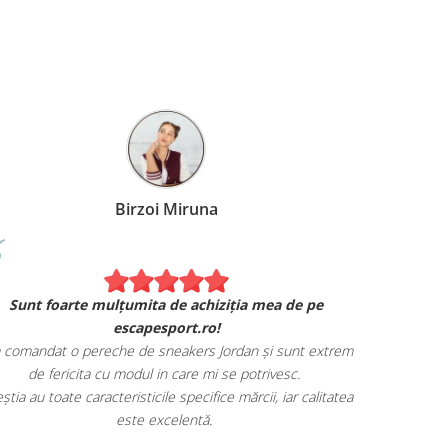
Birzoi Miruna
Experiența 
Sunt foarte mulțumita de achiziția mea de pe
Am comand
escapesport.ro!
mulțumita d
comandat o pereche de sneakers Jordan și sunt extrem
Livrarea
de fericita cu modul in care mi se potrivesc.
știa au toate caracteristicile specifice mărcii, iar calitatea
este excelentă.