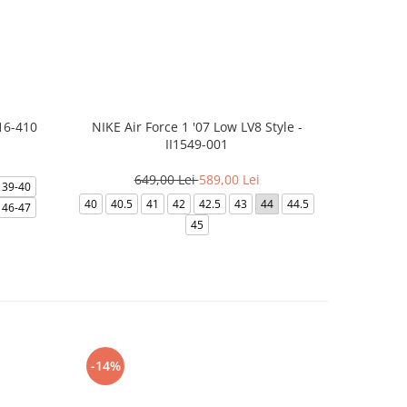
16-410
NIKE Air Force 1 '07 Low LV8 Style -
NIKE
II1549-001
3
649,00 Lei
589,00 Lei
39-40
39
40
40
40.5
41
42
42.5
43
44
44.5
46-47
45
-14%
-24%