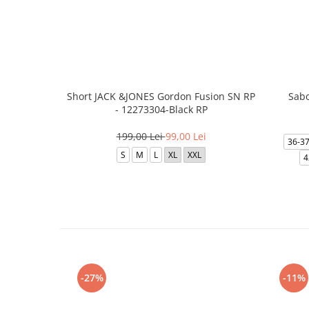
Short JACK &JONES Gordon Fusion SN RP
Sabo
- 12273304-Black RP
199,00 Lei
99,00 Lei
36-3
S
M
L
XL
XXL
4
-27%
-11%