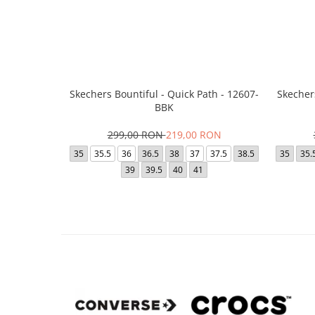
Skechers Bountiful - Quick Path - 12607-
Skecher
BBK
299,00 RON
219,00 RON
35
35.5
36
36.5
38
37
37.5
38.5
35
35.
39
39.5
40
41