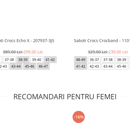
ti Crocs Echo X - 207937-3J5
Saboti Crocs Crocband - 110
389,00 Lei
299,00 Lei
329,00 Lei
239,00 Lei
7
37-38
38-39
39-40
41-42
48-49
36-37
37-38
38-39
2-43
43-44
45-46
46-47
41-42
42-43
43-44
45-46
RECOMANDARI PENTRU FEMEI
-16%