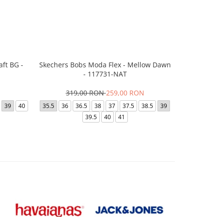
ft BG -
Skechers Bobs Moda Flex - Mellow Dawn
Skecher
- 117731-NAT
3
319,00 RON
259,00 RON
35
35.5
39
40
35.5
36
36.5
38
37
37.5
38.5
39
3
39.5
40
41