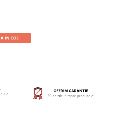
A IN COS
A
OFERIM GARANTIE
sau la
30 de zile la toate produsele!