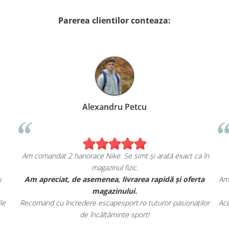
Parerea clientilor conteaza:
Alexandru Petcu
Am comandat 2 hanorace Nike. Se simt și arată exact ca în
magazinul fizic.
u
Am apreciat, de asemenea, livrarea rapidă și oferta
Am 
magazinului.
le
Recomand cu încredere escapesport.ro tuturor pasionaților
Ace
de încălțăminte sport!