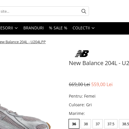
ESORII
BRANDURI
% SALE %
COLECTII
ew Balance 204L - U204LPP
New Balance 204L - U
669,00 Lei
559,00 Lei
Pentru
:
Femei
Culoare
:
Gri
Marime
:
36
38
37
37.5
38.5