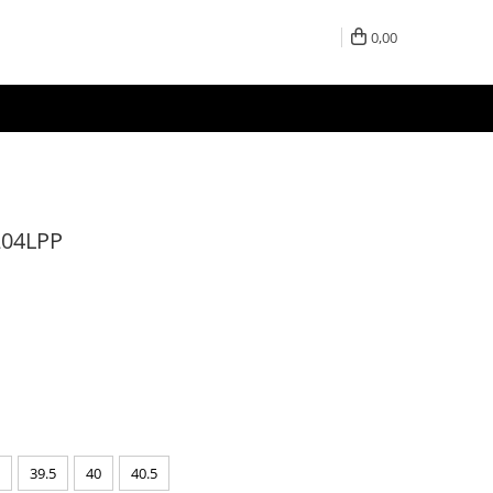
0,00
204LPP
39.5
40
40.5