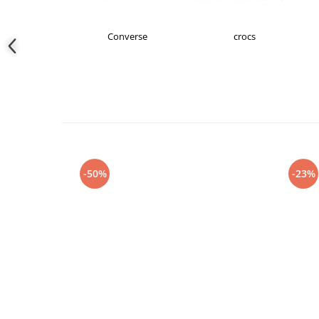
s Originals
Converse
crocs
-50%
-23%