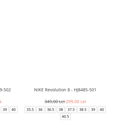
99-502
NIKE Revolution 8 - HJ8485-501
Saboti 
N
349,00 Lei
299,00 Lei
3
39
40
35.5
36
36.5
38
37.5
38.5
39
40
36-
40.5