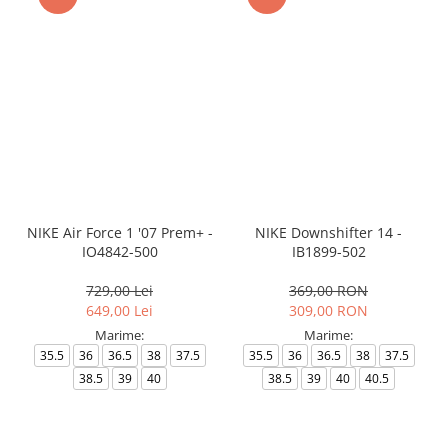
NIKE Air Force 1 '07 Prem+ -
NIKE Downshifter 14 -
IO4842-500
IB1899-502
729,00 Lei
369,00 RON
649,00 Lei
309,00 RON
Marime:
Marime:
35.5
36
36.5
38
37.5
35.5
36
36.5
38
37.5
38.5
39
40
38.5
39
40
40.5