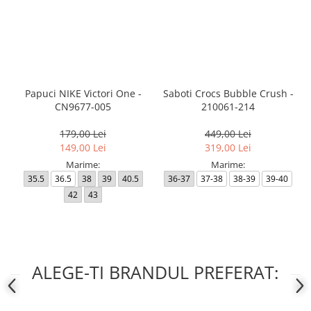
Papuci NIKE Victori One -
Saboti Crocs Bubble Crush -
CN9677-005
210061-214
179,00 Lei
449,00 Lei
149,00 Lei
319,00 Lei
Marime:
Marime:
35.5
36.5
38
39
40.5
36-37
37-38
38-39
39-40
42
43
ALEGE-TI BRANDUL PREFERAT: