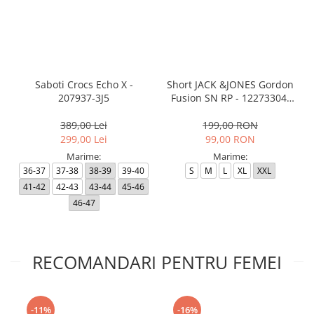
Saboti Crocs Echo X -
Short JACK &JONES Gordon
207937-3J5
Fusion SN RP - 12273304-
Black RP
389,00 Lei
199,00 RON
299,00 Lei
99,00 RON
Marime:
Marime:
36-37
37-38
38-39
39-40
S
M
L
XL
XXL
41-42
42-43
43-44
45-46
46-47
RECOMANDARI PENTRU FEMEI
-11%
-16%