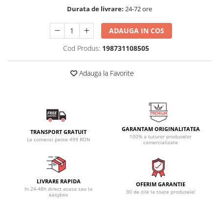
Durata de livrare:
24-72 ore
ADAUGA IN COS
Cod Produs:
198731108505
Adauga la Favorite
GARANTAM ORIGINALITATEA
TRANSPORT GRATUIT
100% a tuturor produselor
La comenzi peste 499 RON
comercializate
LIVRARE RAPIDA
OFERIM GARANTIE
In 24-48h direct acasa sau la
30 de zile la toate produsele!
easybox