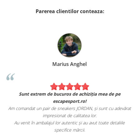
Parerea clientilor conteaza:
Marius Anghel
Sunt extrem de bucuros de achiziția mea de pe
escapesport.ro!
Am comandat un pair de sneakers JORDAN, și sunt cu adevărat
impresionat de calitatea lor.
Au venit în ambalajul lor autentic și au avut toate detaliile
specifice mărcii.