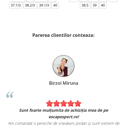
37.1/3
38.2/3
39.1/3
40
38.5
39
40
Parerea clientilor conteaza:
Birzoi Miruna
Sunt foarte mulțumita de achiziția mea de pe
escapesport.ro!
Am comandat o pereche de sneakers Jordan și sunt extrem de