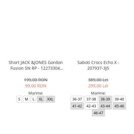
Short JACK &JONES Gordon
Saboti Crocs Echo X -
Fusion SN RP - 12273304-
207937-3J5
Black RP
199,00 RON
389,00 Lei
99,00 RON
299,00 Lei
Marime:
Marime:
S
M
L
XL
XXL
36-37
37-38
38-39
39-40
41-42
42-43
43-44
45-46
46-47