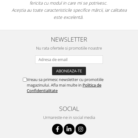
fericita cu modul in care mi se potrivesc.
e
Aceștia au toate caracteristicile specifice mărcii, iar calitatea
este excelentă.
NEWSLETTER
Nu rata ofertele si promotiile noastre
Vreau sa primesc newsletter cu promotiile
magazinului. Afla mai multe in
Politica de
Confidentialitate
SOCIAL
Urmareste-ne in social media