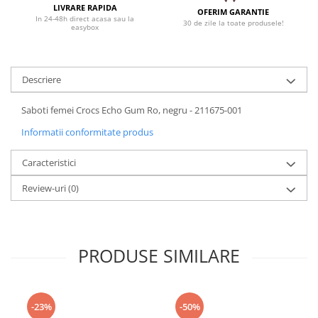
LIVRARE RAPIDA
OFERIM GARANTIE
In 24-48h direct acasa sau la
30 de zile la toate produsele!
easybox
Descriere
Saboti femei Crocs Echo Gum Ro, negru - 211675-001
Informatii conformitate produs
Caracteristici
Review-uri
(0)
PRODUSE SIMILARE
-23%
-50%