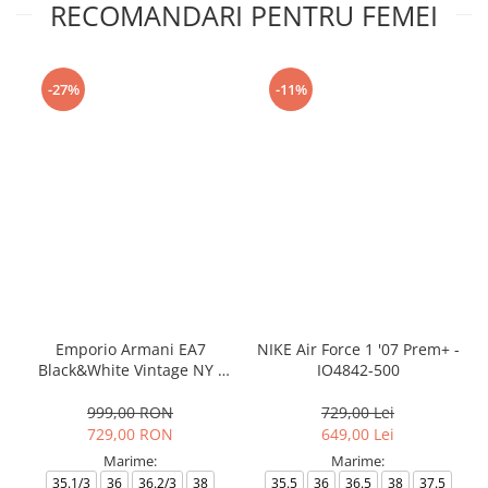
RECOMANDARI PENTRU FEMEI
-27%
-11%
Emporio Armani EA7
NIKE Air Force 1 '07 Prem+ -
Black&White Vintage NY -
IO4842-500
AF18609-7X000541-MZ926
999,00 RON
729,00 Lei
729,00 RON
649,00 Lei
Marime:
Marime:
35.1/3
36
36.2/3
38
35.5
36
36.5
38
37.5