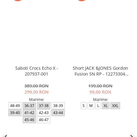
Saboti Crocs Echo X -
Short JACK &JONES Gordon
207937-001
Fusion SN RP - 12273304-
Black RP
389,00 RON
199,00 RON
299,00 RON
99,00 RON
Marime:
Marime:
48-49
36-37
37-38
38-39
S
M
L
XL
XXL
39-40
41-42
42-43
43-44
45-46
46-47