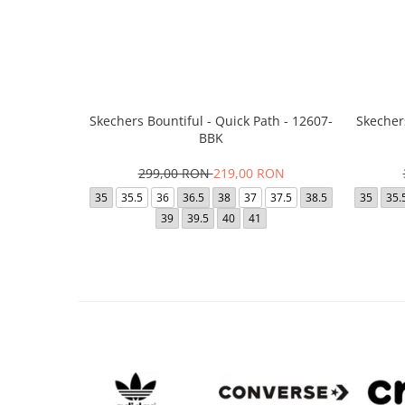
Skechers Bountiful - Quick Path - 12607-
Skecher
BBK
299,00 RON
219,00 RON
35
35.5
36
36.5
38
37
37.5
38.5
35
35.
39
39.5
40
41