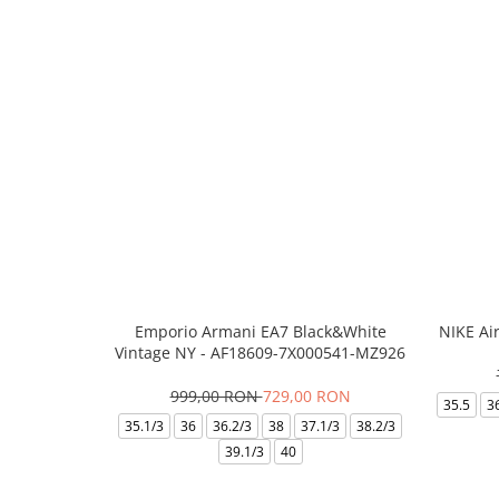
Emporio Armani EA7 Black&White
NIKE Ai
Vintage NY - AF18609-7X000541-MZ926
999,00 RON
729,00 RON
35.5
3
35.1/3
36
36.2/3
38
37.1/3
38.2/3
39.1/3
40