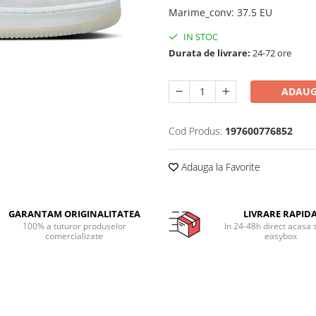
Marime_conv
:
37.5 EU
IN STOC
Durata de livrare:
24-72 ore
ADAUG
Cod Produs:
197600776852
Adauga la Favorite
GARANTAM ORIGINALITATEA
LIVRARE RAPID
100% a tuturor produselor
In 24-48h direct acasa 
comercializate
easybox