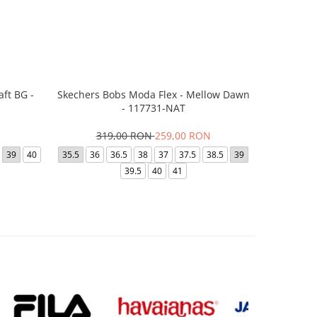
ft BG -
Skechers Bobs Moda Flex - Mellow Dawn
Skecher
- 117731-NAT
3
319,00 RON
259,00 RON
35
35.5
39
40
35.5
36
36.5
38
37
37.5
38.5
39
3
39.5
40
41