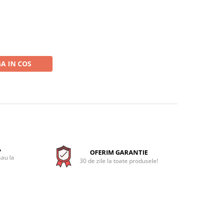
A IN COS
A
OFERIM GARANTIE
sau la
30 de zile la toate produsele!