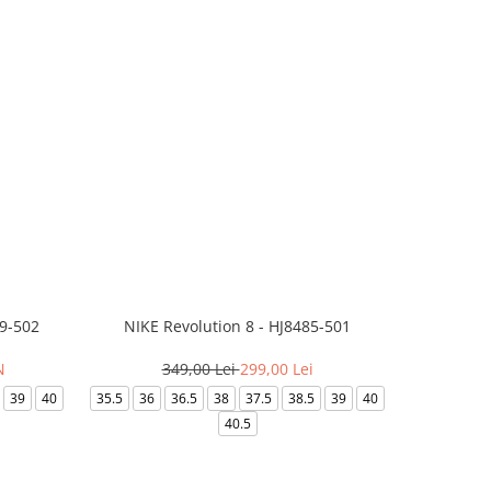
99-502
NIKE Revolution 8 - HJ8485-501
Saboti 
N
349,00 Lei
299,00 Lei
3
39
40
35.5
36
36.5
38
37.5
38.5
39
40
36-
40.5