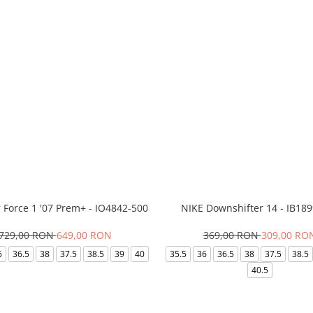
r Force 1 '07 Prem+ - IO4842-500
NIKE Downshifter 14 - IB18
729,00 RON
649,00 RON
369,00 RON
309,00 RO
6
36.5
38
37.5
38.5
39
40
35.5
36
36.5
38
37.5
38.5
40.5