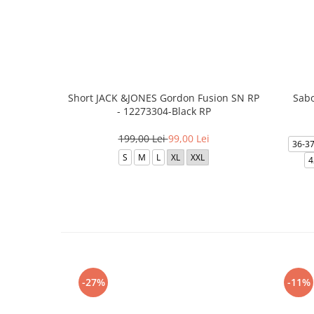
Short JACK &JONES Gordon Fusion SN RP
Sabo
- 12273304-Black RP
199,00 Lei
99,00 Lei
36-3
S
M
L
XL
XXL
4
-27%
-11%