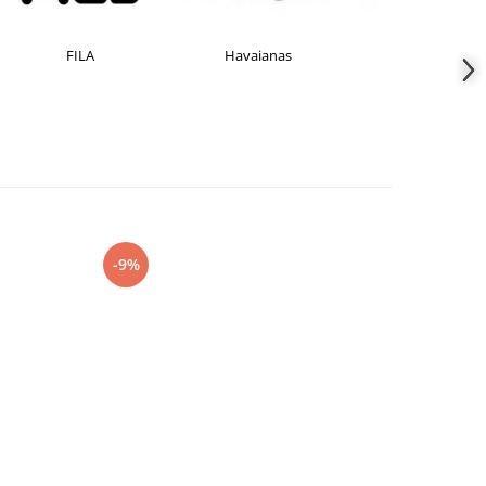
Havaianas
JACK &JONES
Jorda
-9%
-15%