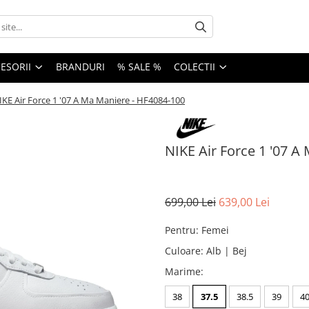
ESORII
BRANDURI
% SALE %
COLECTII
IKE Air Force 1 '07 A Ma Maniere - HF4084-100
NIKE Air Force 1 '07 A
699,00 Lei
639,00 Lei
Pentru
:
Femei
Culoare
:
Alb | Bej
Marime
:
38
37.5
38.5
39
4