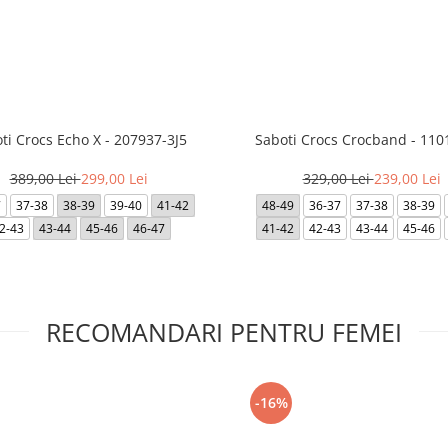
ti Crocs Echo X - 207937-3J5
Saboti Crocs Crocband - 110
389,00 Lei
299,00 Lei
329,00 Lei
239,00 Lei
7
37-38
38-39
39-40
41-42
48-49
36-37
37-38
38-39
2-43
43-44
45-46
46-47
41-42
42-43
43-44
45-46
RECOMANDARI PENTRU FEMEI
-16%