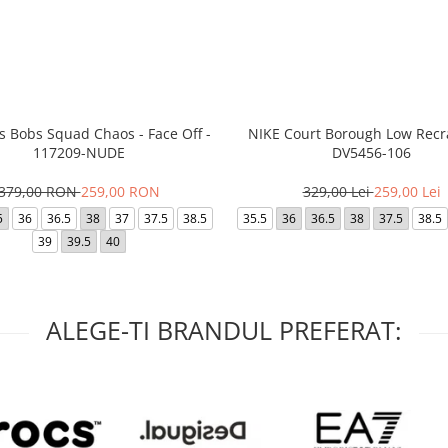
s Bobs Squad Chaos - Face Off -
NIKE Court Borough Low Recra
117209-NUDE
DV5456-106
379,00 RON
259,00 RON
329,00 Lei
259,00 Lei
5
36
36.5
38
37
37.5
38.5
35.5
36
36.5
38
37.5
38.5
39
39.5
40
ALEGE-TI BRANDUL PREFERAT: