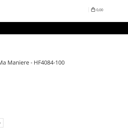
0,00
 Ma Maniere - HF4084-100
0