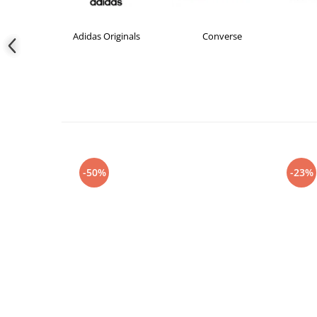
s Originals
Converse
crocs
-50%
-23%