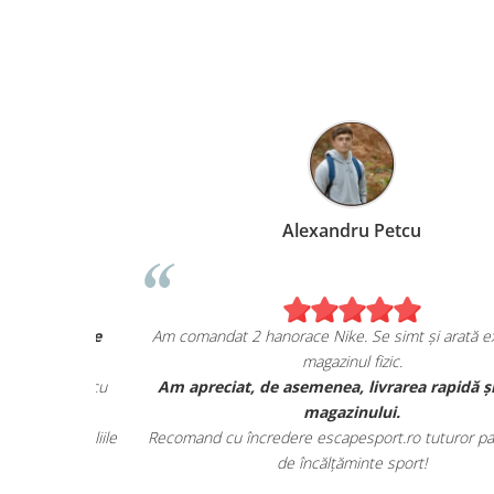
Marius Anghel
Sunt extrem de bucuros de achiziția mea de pe
escapesport.ro!
Am comandat un pair de sneakers JORDAN, și sunt c
adevărat impresionat de calitatea lor.
Au venit în ambalajul lor autentic și au avut toate detalii
specifice mărcii.