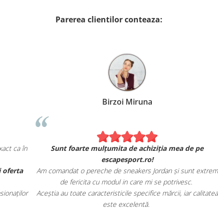
Parerea clientilor conteaza:
Alexandru Petcu
Am comandat 2 hanorace Nike. Se simt și arată exact ca în
magazinul fizic.
u
Am apreciat, de asemenea, livrarea rapidă și oferta
Am 
magazinului.
le
Recomand cu încredere escapesport.ro tuturor pasionaților
Ace
de încălțăminte sport!