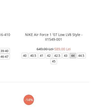
16-410
NIKE Air Force 1 '07 Low LV8 Style -
NIKE
II1549-001
3
649,00 Lei
589,00 Lei
39-40
39
40
40
40.5
41
42
42.5
43
44
44.5
46-47
45
-14%
-24%