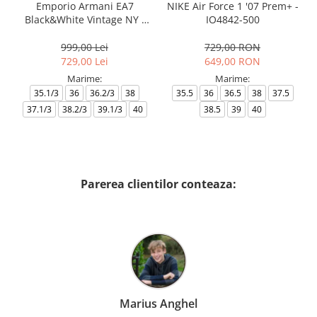
Emporio Armani EA7
NIKE Air Force 1 '07 Prem+ -
Black&White Vintage NY -
IO4842-500
AF18609-7X000541-MZ926
999,00 Lei
729,00 RON
729,00 Lei
649,00 RON
Marime:
Marime:
35.1/3
36
36.2/3
38
35.5
36
36.5
38
37.5
37.1/3
38.2/3
39.1/3
40
38.5
39
40
Parerea clientilor conteaza:
Marius Anghel