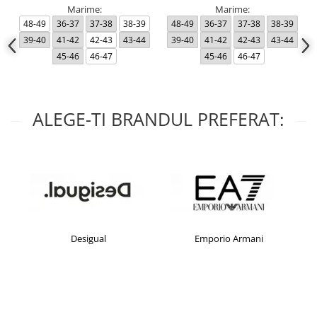
Marime:
Marime:
48-49
36-37
37-38
38-39
48-49
36-37
37-38
38-39
39-40
41-42
42-43
43-44
39-40
41-42
42-43
43-44
45-46
46-47
45-46
46-47
ALEGE-TI BRANDUL PREFERAT:
Desigual
Emporio Armani