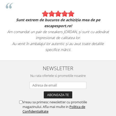
Sunt extrem de bucuros de achiziția mea de pe
escapesport.ro!
Am comandat un pair de sneakers JORDAN, și sunt cu adevărat
impresionat de calitatea lor.
Au venit în ambalajul lor autentic și au avut toate detaliile
specifice mărcii.
NEWSLETTER
Nu rata ofertele si promotiile noastre
Vreau sa primesc newsletter cu promotiile
magazinului. Afla mai multe in
Politica de
Confidentialitate