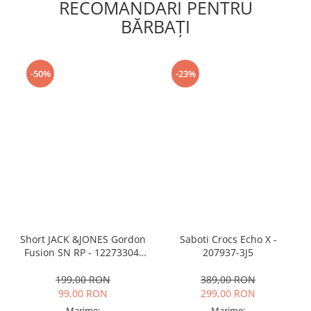
RECOMANDARI PENTRU
BĂRBAŢI
-50%
-23%
Short JACK &JONES Gordon
Saboti Crocs Echo X -
Fusion SN RP - 12273304-
207937-3J5
Black RP
199,00 RON
389,00 RON
99,00 RON
299,00 RON
Marime:
Marime: