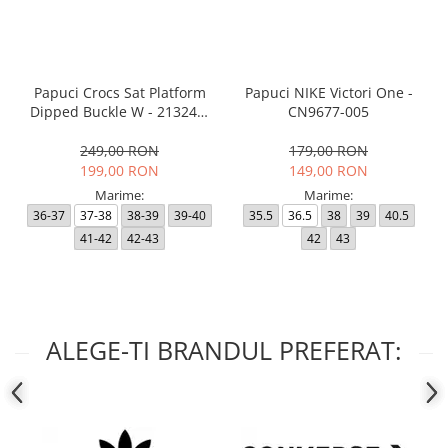
Papuci Crocs Sat Platform
Papuci NIKE Victori One -
Dipped Buckle W - 213246-
CN9677-005
2NM
249,00 RON
179,00 RON
199,00 RON
149,00 RON
Marime:
Marime:
36-37
37-38
38-39
39-40
35.5
36.5
38
39
40.5
41-42
42-43
42
43
ALEGE-TI BRANDUL PREFERAT: