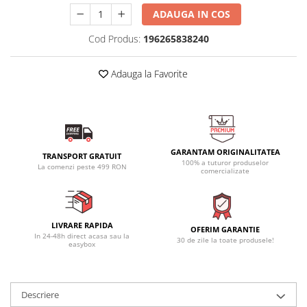
ADAUGA IN COS
Cod Produs:
196265838240
Adauga la Favorite
GARANTAM ORIGINALITATEA
TRANSPORT GRATUIT
100% a tuturor produselor
La comenzi peste 499 RON
comercializate
LIVRARE RAPIDA
OFERIM GARANTIE
In 24-48h direct acasa sau la
30 de zile la toate produsele!
easybox
Descriere