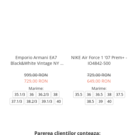
Emporio Armani EA7
NIKE Air Force 1 '07 Prem+ -
Black&White Vintage NY -
IO4842-500
AF18609-7X000541-MZ926
999,00 RON
729,00 RON
729,00 RON
649,00 RON
Marime:
Marime:
35.1/3
36
36.2/3
38
35.5
36
36.5
38
37.5
37.1/3
38.2/3
39.1/3
40
38.5
39
40
Parerea clientilor conteaza: