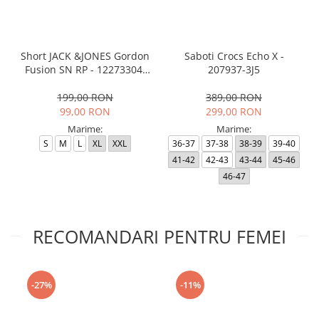
Short JACK &JONES Gordon
Saboti Crocs Echo X -
Fusion SN RP - 12273304-
207937-3J5
Black RP
199,00 RON
389,00 RON
99,00 RON
299,00 RON
Marime:
Marime:
S
M
L
XL
XXL
36-37
37-38
38-39
39-40
41-42
42-43
43-44
45-46
46-47
RECOMANDARI PENTRU FEMEI
-27%
-11%