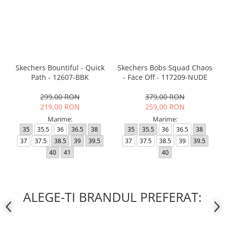
Skechers Bountiful - Quick
Skechers Bobs Squad Chaos
Path - 12607-BBK
- Face Off - 117209-NUDE
299,00 RON
379,00 RON
219,00 RON
259,00 RON
Marime:
Marime:
35
35.5
36
36.5
38
35
35.5
36
36.5
38
37
37.5
38.5
39
39.5
37
37.5
38.5
39
39.5
40
41
40
ALEGE-TI BRANDUL PREFERAT: