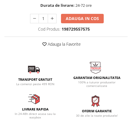
Durata de livrare:
24-72 ore
ADAUGA IN COS
Cod Produs:
198729557575
Adauga la Favorite
GARANTAM ORIGINALITATEA
TRANSPORT GRATUIT
100% a tuturor produselor
La comenzi peste 499 RON
comercializate
LIVRARE RAPIDA
OFERIM GARANTIE
In 24-48h direct acasa sau la
30 de zile la toate produsele!
easybox