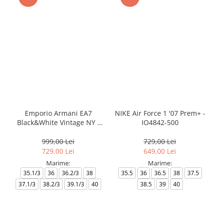
Emporio Armani EA7
NIKE Air Force 1 '07 Prem+ -
Black&White Vintage NY -
IO4842-500
AF18609-7X000541-MZ926
999,00 Lei
729,00 Lei
729,00 Lei
649,00 Lei
Marime:
Marime:
35.1/3
36
36.2/3
38
35.5
36
36.5
38
37.5
37.1/3
38.2/3
39.1/3
40
38.5
39
40