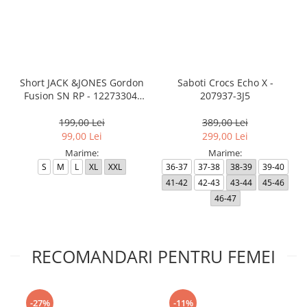
Short JACK &JONES Gordon
Saboti Crocs Echo X -
Fusion SN RP - 12273304-
207937-3J5
Black RP
199,00 Lei
389,00 Lei
99,00 Lei
299,00 Lei
Marime:
Marime:
S
M
L
XL
XXL
36-37
37-38
38-39
39-40
41-42
42-43
43-44
45-46
46-47
RECOMANDARI PENTRU FEMEI
-27%
-11%