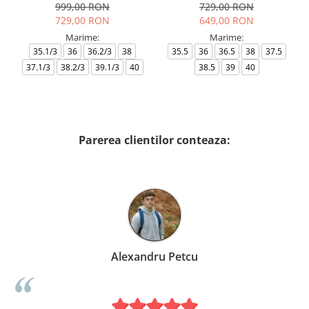
999,00 RON
729,00 RON
729,00 RON
649,00 RON
Marime:
Marime:
35.1/3
36
36.2/3
38
35.5
36
36.5
38
37.5
37.1/3
38.2/3
39.1/3
40
38.5
39
40
Parerea clientilor conteaza:
Alexandru Petcu