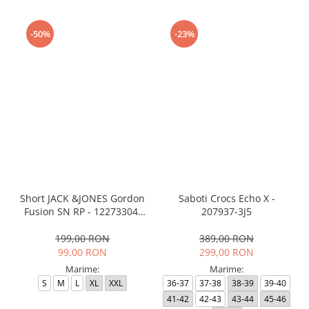
-50%
-23%
Short JACK &JONES Gordon
Saboti Crocs Echo X -
Fusion SN RP - 12273304-
207937-3J5
Black RP
199,00 RON
389,00 RON
99,00 RON
299,00 RON
Marime:
Marime:
S
M
L
XL
XXL
36-37
37-38
38-39
39-40
41-42
42-43
43-44
45-46