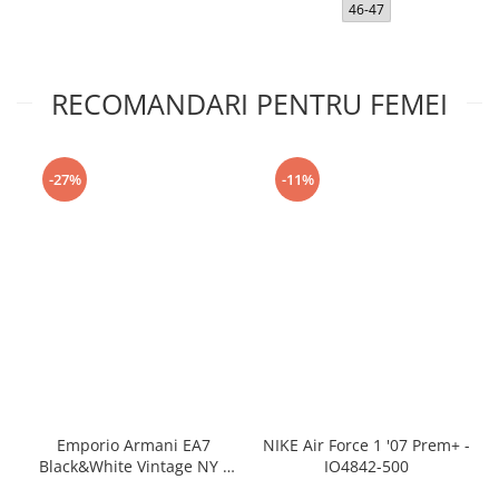
46-47
RECOMANDARI PENTRU FEMEI
-27%
-11%
Emporio Armani EA7
NIKE Air Force 1 '07 Prem+ -
Black&White Vintage NY -
IO4842-500
AF18609-7X000541-MZ926