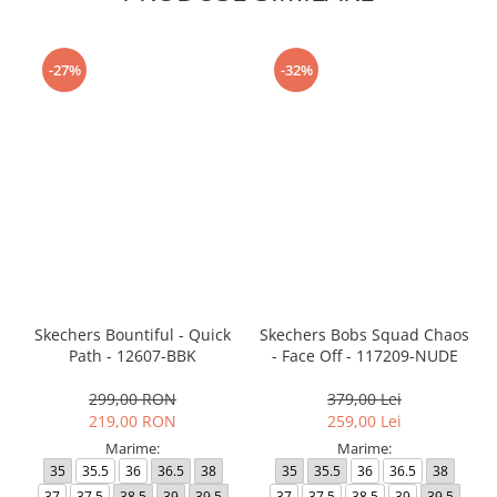
-27%
-32%
Skechers Bountiful - Quick
Skechers Bobs Squad Chaos
Path - 12607-BBK
- Face Off - 117209-NUDE
299,00 RON
379,00 Lei
219,00 RON
259,00 Lei
Marime:
Marime:
35
35.5
36
36.5
38
35
35.5
36
36.5
38
37
37.5
38.5
39
39.5
37
37.5
38.5
39
39.5