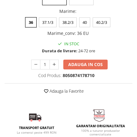
Marime
:
36
37.1/3
38.2/3
40
40.2/3
Marime_conv
:
36 EU
IN STOC
Durata de livrare:
24-72 ore
ADAUGA IN COS
Cod Produs:
8050874178710
Adauga la Favorite
GARANTAM ORIGINALITATEA
TRANSPORT GRATUIT
100% a tuturor produselor
La comenzi peste 499 RON
comercializate