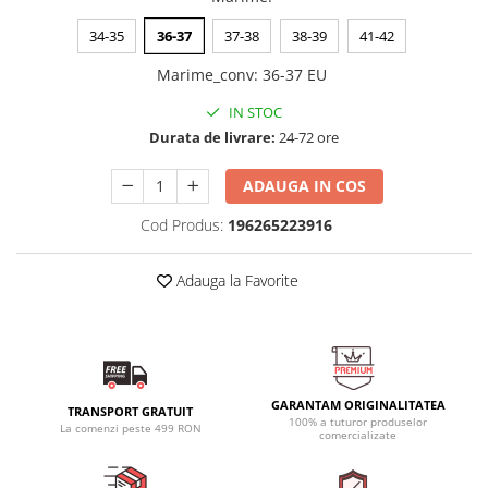
34-35
36-37
37-38
38-39
41-42
Marime_conv
:
36-37 EU
IN STOC
Durata de livrare:
24-72 ore
ADAUGA IN COS
Cod Produs:
196265223916
Adauga la Favorite
GARANTAM ORIGINALITATEA
TRANSPORT GRATUIT
100% a tuturor produselor
La comenzi peste 499 RON
comercializate