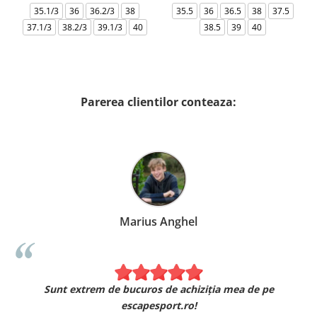
35.1/3
36
36.2/3
38
35.5
36
36.5
38
37.5
37.1/3
38.2/3
39.1/3
40
38.5
39
40
Parerea clientilor conteaza:
Marius Anghel
Sunt extrem de bucuros de achiziția mea de pe
escapesport.ro!