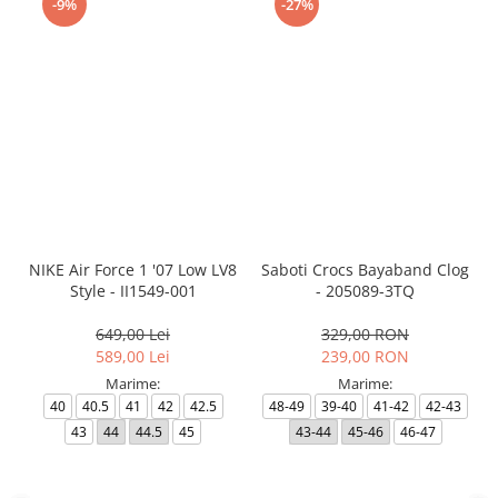
-9%
-27%
NIKE Air Force 1 '07 Low LV8
Saboti Crocs Bayaband Clog
Style - II1549-001
- 205089-3TQ
649,00 Lei
329,00 RON
589,00 Lei
239,00 RON
Marime:
Marime:
40
40.5
41
42
42.5
48-49
39-40
41-42
42-43
43
44
44.5
45
43-44
45-46
46-47