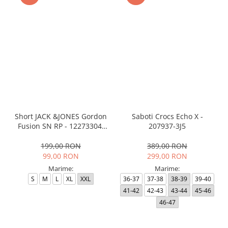
Short JACK &JONES Gordon
Saboti Crocs Echo X -
Fusion SN RP - 12273304-
207937-3J5
Black RP
199,00 RON
389,00 RON
99,00 RON
299,00 RON
Marime:
Marime:
S
M
L
XL
XXL
36-37
37-38
38-39
39-40
41-42
42-43
43-44
45-46
46-47