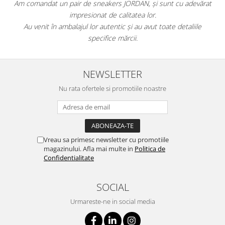
Am comandat un pair de sneakers JORDAN, și sunt cu adevărat
impresionat de calitatea lor.
Au venit în ambalajul lor autentic și au avut toate detaliile
specifice mărcii.
NEWSLETTER
Nu rata ofertele si promotiile noastre
Vreau sa primesc newsletter cu promotiile
magazinului. Afla mai multe in
Politica de
Confidentialitate
SOCIAL
Urmareste-ne in social media