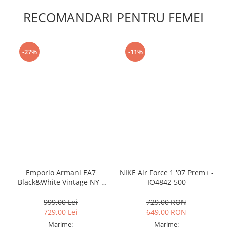
RECOMANDARI PENTRU FEMEI
-27%
-11%
Emporio Armani EA7
NIKE Air Force 1 '07 Prem+ -
Black&White Vintage NY -
IO4842-500
AF18609-7X000541-MZ926
999,00 Lei
729,00 RON
729,00 Lei
649,00 RON
Marime:
Marime: