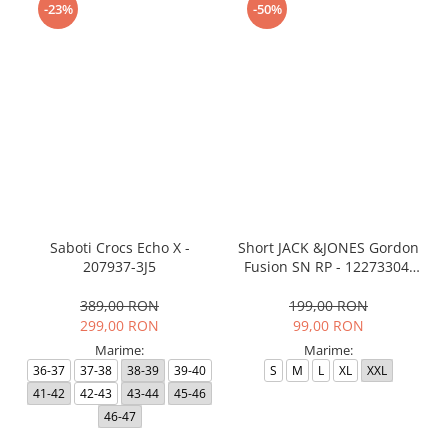
-23%
-50%
Saboti Crocs Echo X -
Short JACK &JONES Gordon
207937-3J5
Fusion SN RP - 12273304-
Black RP
389,00 RON
199,00 RON
299,00 RON
99,00 RON
Marime:
Marime:
36-37
37-38
38-39
39-40
S
M
L
XL
XXL
41-42
42-43
43-44
45-46
46-47