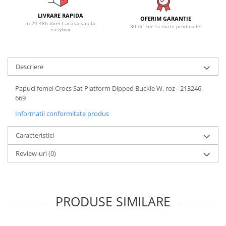
LIVRARE RAPIDA
OFERIM GARANTIE
In 24-48h direct acasa sau la
30 de zile la toate produsele!
easybox
Descriere
Papuci femei Crocs Sat Platform Dipped Buckle W, roz - 213246-
669
Informatii conformitate produs
Caracteristici
Review-uri
(0)
PRODUSE SIMILARE