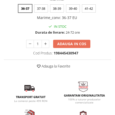
36-37
37-38
38-39
39-40
41-42
Marime_conv
:
36-37 EU
IN STOC
Durata de livrare:
24-72 ore
ADAUGA IN COS
Cod Produs:
198445430947
Adauga la Favorite
GARANTAM ORIGINALITATEA
TRANSPORT GRATUIT
100% a tuturor produselor
La comenzi peste 499 RON
comercializate