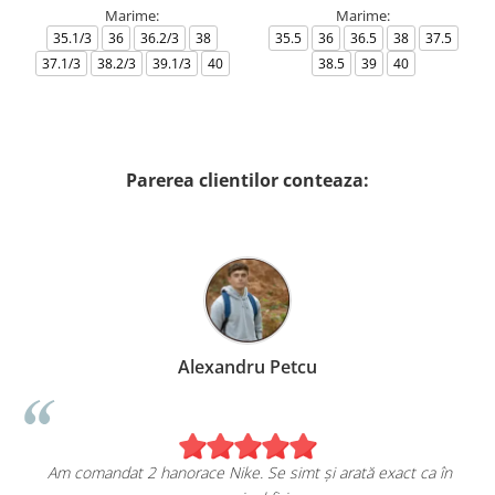
Marime:
Marime:
35.1/3
36
36.2/3
38
35.5
36
36.5
38
37.5
37.1/3
38.2/3
39.1/3
40
38.5
39
40
Parerea clientilor conteaza:
Alexandru Petcu
Am comandat 2 hanorace Nike. Se simt și arată exact ca în