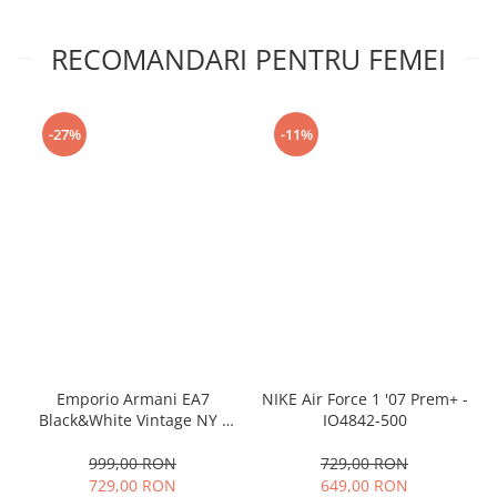
RECOMANDARI PENTRU FEMEI
-27%
-11%
Emporio Armani EA7
NIKE Air Force 1 '07 Prem+ -
Black&White Vintage NY -
IO4842-500
AF18609-7X000541-MZ926
999,00 RON
729,00 RON
729,00 RON
649,00 RON