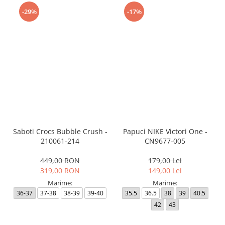
-29%
-17%
Saboti Crocs Bubble Crush -
Papuci NIKE Victori One -
210061-214
CN9677-005
449,00 RON
179,00 Lei
319,00 RON
149,00 Lei
Marime:
Marime:
36-37
37-38
38-39
39-40
35.5
36.5
38
39
40.5
42
43