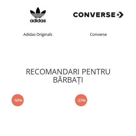
Adidas Originals
Converse
cro
RECOMANDARI PENTRU
BĂRBAŢI
-50%
-23%