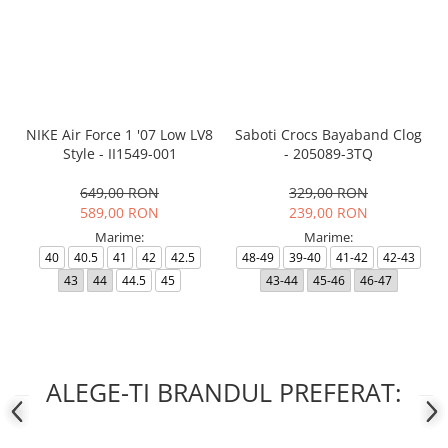
NIKE Air Force 1 '07 Low LV8
Saboti Crocs Bayaband Clog
Style - II1549-001
- 205089-3TQ
649,00 RON
329,00 RON
589,00 RON
239,00 RON
Marime:
Marime:
40
40.5
41
42
42.5
48-49
39-40
41-42
42-43
43
44
44.5
45
43-44
45-46
46-47
ALEGE-TI BRANDUL PREFERAT: