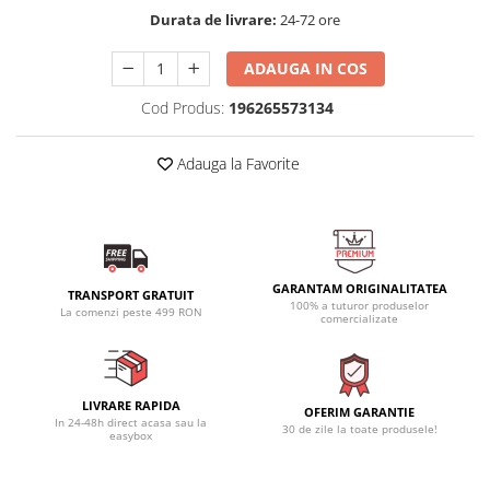
Durata de livrare:
24-72 ore
ADAUGA IN COS
Cod Produs:
196265573134
Adauga la Favorite
GARANTAM ORIGINALITATEA
TRANSPORT GRATUIT
100% a tuturor produselor
La comenzi peste 499 RON
comercializate
LIVRARE RAPIDA
OFERIM GARANTIE
In 24-48h direct acasa sau la
30 de zile la toate produsele!
easybox