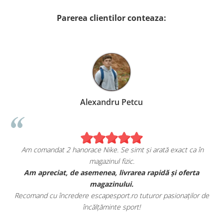
Parerea clientilor conteaza:
Alexandru Petcu
B
orace Nike. Se simt și arată exact ca în
Sunt foarte mulț
magazinul fizic.
e
e asemenea, livrarea rapidă și oferta
Am comandat o pereche 
magazinului.
fericita cu m
ere escapesport.ro tuturor pasionaților de
Aceștia au toate caracter
încălțăminte sport!
e