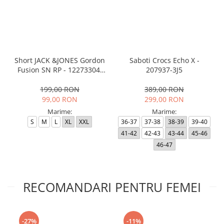
Short JACK &JONES Gordon
Saboti Crocs Echo X -
Fusion SN RP - 12273304-
207937-3J5
Black RP
199,00 RON
389,00 RON
99,00 RON
299,00 RON
Marime:
Marime:
S
M
L
XL
XXL
36-37
37-38
38-39
39-40
41-42
42-43
43-44
45-46
46-47
RECOMANDARI PENTRU FEMEI
-27%
-11%