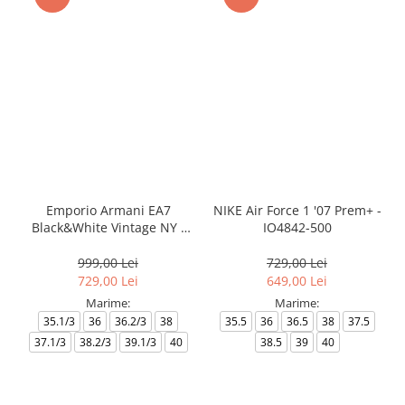
Emporio Armani EA7
NIKE Air Force 1 '07 Prem+ -
Black&White Vintage NY -
IO4842-500
AF18609-7X000541-MZ926
999,00 Lei
729,00 Lei
729,00 Lei
649,00 Lei
Marime:
Marime:
35.1/3
36
36.2/3
38
35.5
36
36.5
38
37.5
37.1/3
38.2/3
39.1/3
40
38.5
39
40