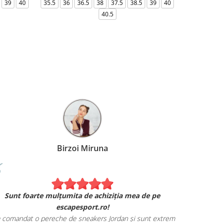
39
40
35.5
36
36.5
38
37.5
38.5
39
40
36-
40.5
Birzoi Miruna
Experiența 
Sunt foarte mulțumita de achiziția mea de pe
Am comand
escapesport.ro!
mulțumita d
comandat o pereche de sneakers Jordan și sunt extrem