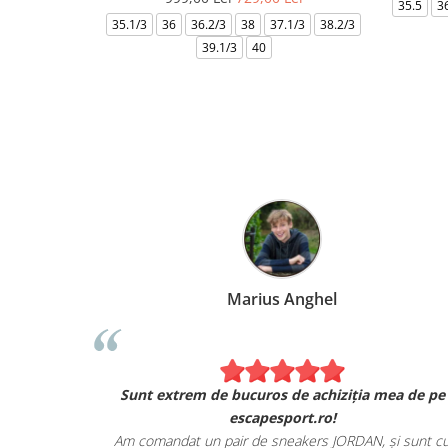
35.5
3
35.1/3
36
36.2/3
38
37.1/3
38.2/3
39.1/3
40
Marius Anghel
Sunt extrem de bucuros de achiziția mea de pe
escapesport.ro!
Am comandat un pair de sneakers JORDAN, și sunt c