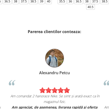
6
36.5
38
37.5
38.5
39
40
35.5
36
36.5
38
37.5
38.5
40.5
Parerea clientilor conteaza:
Alexandru Petcu
Am comandat 2 hanorace Nike. Se simt și arată exact ca în
magazinul fizic.
u
Am apreciat, de asemenea, livrarea rapidă și oferta
Am 