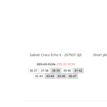
Saboti Crocs Echo X - 207937-3J5
Short J
389,00 RON
299,00 RON
36-37
37-38
38-39
39-40
41-42
42-43
43-44
45-46
46-47