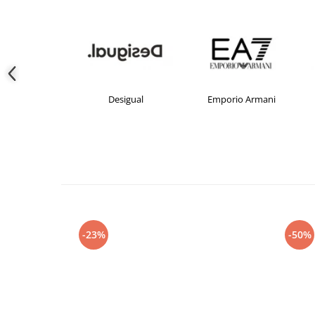
crocs
Desigual
Emporio Armani
-23%
-50%