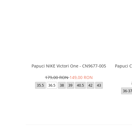
Papuci NIKE Victori One - CN9677-005
Papuci C
179,00 RON
149,00 RON
35.5
36.5
38
39
40.5
42
43
36-3