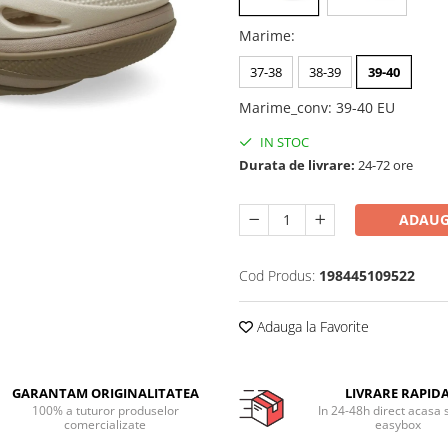
Marime
:
37-38
38-39
39-40
Marime_conv
:
39-40 EU
IN STOC
Durata de livrare:
24-72 ore
ADAUG
Cod Produs:
198445109522
Adauga la Favorite
GARANTAM ORIGINALITATEA
LIVRARE RAPID
100% a tuturor produselor
In 24-48h direct acasa 
comercializate
easybox