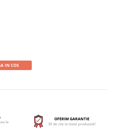
A IN COS
A
OFERIM GARANTIE
sau la
30 de zile la toate produsele!