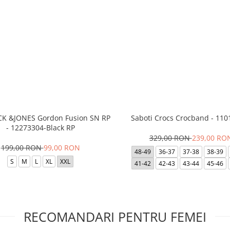
ACK &JONES Gordon Fusion SN RP
Saboti Crocs Crocband - 110
- 12273304-Black RP
329,00 RON
239,00 RO
199,00 RON
99,00 RON
48-49
36-37
37-38
38-39
S
M
L
XL
XXL
41-42
42-43
43-44
45-46
RECOMANDARI PENTRU FEMEI