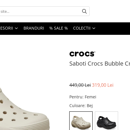
ESORII
BRANDURI
% SALE %
COLECTII
Saboti Crocs Bubble C
449,00 Lei
319,00 Lei
Pentru
:
Femei
Culoare
: Bej