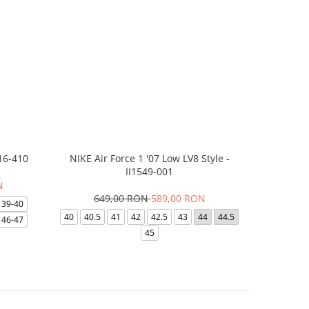
16-410
NIKE Air Force 1 '07 Low LV8 Style -
Saboti Cr
II1549-001
N
649,00 RON
589,00 RON
32
39-40
40
40.5
41
42
42.5
43
44
44.5
48-49
46-47
45