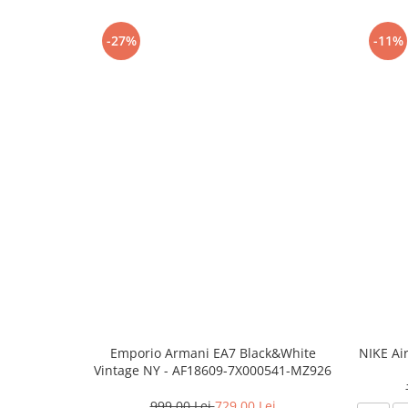
-27%
-11%
Emporio Armani EA7 Black&White
NIKE Ai
Vintage NY - AF18609-7X000541-MZ926
999,00 Lei
729,00 Lei