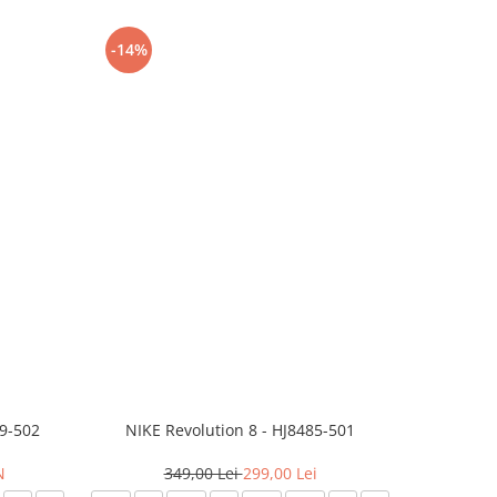
-14%
-24%
99-502
NIKE Revolution 8 - HJ8485-501
Saboti 
N
349,00 Lei
299,00 Lei
32