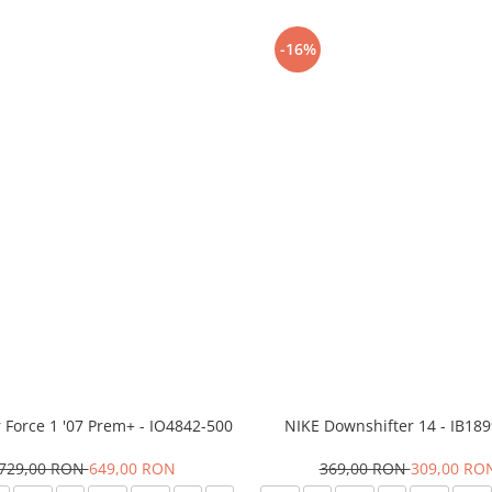
-16%
r Force 1 '07 Prem+ - IO4842-500
NIKE Downshifter 14 - IB18
729,00 RON
649,00 RON
369,00 RON
309,00 RO