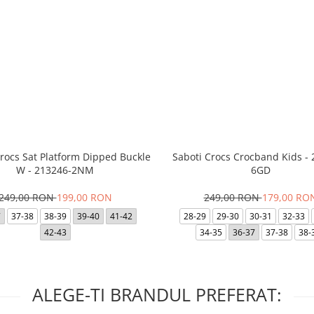
rocs Sat Platform Dipped Buckle
Saboti Crocs Crocband Kids -
W - 213246-2NM
6GD
249,00 RON
199,00 RON
249,00 RON
179,00 RO
7
37-38
38-39
39-40
41-42
28-29
29-30
30-31
32-33
42-43
34-35
36-37
37-38
38-
ALEGE-TI BRANDUL PREFERAT: