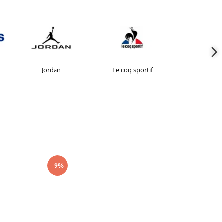
Jordan
Le coq sportif
New Bal
-9%
-27%