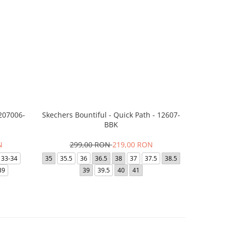
 207006-
Skechers Bountiful - Quick Path - 12607-
Saboti 
BBK
36
N
299,00 RON
219,00 RON
48-49
33-34
35
35.5
36
36.5
38
37
37.5
38.5
41-
39
39
39.5
40
41