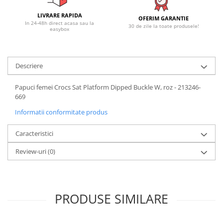
LIVRARE RAPIDA
OFERIM GARANTIE
In 24-48h direct acasa sau la
30 de zile la toate produsele!
easybox
Descriere
Papuci femei Crocs Sat Platform Dipped Buckle W, roz - 213246-
669
Informatii conformitate produs
Caracteristici
Review-uri
(0)
PRODUSE SIMILARE