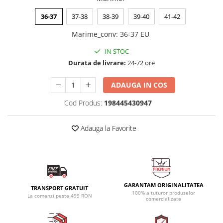
36-37
37-38
38-39
39-40
41-42
Marime_conv
:
36-37 EU
IN STOC
Durata de livrare:
24-72 ore
ADAUGA IN COS
Cod Produs:
198445430947
Adauga la Favorite
GARANTAM ORIGINALITATEA
TRANSPORT GRATUIT
100% a tuturor produselor
La comenzi peste 499 RON
comercializate