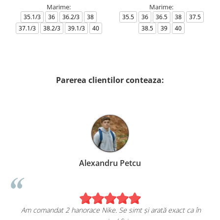
Marime:
Marime:
35.1/3
36
36.2/3
38
35.5
36
36.5
38
37.5
37.1/3
38.2/3
39.1/3
40
38.5
39
40
Parerea clientilor conteaza:
Alexandru Petcu
Am comandat 2 hanorace Nike. Se simt și arată exact ca în