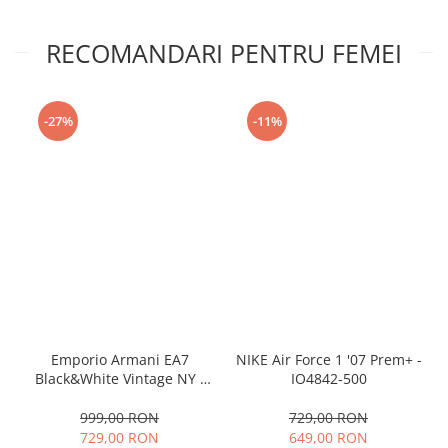
RECOMANDARI PENTRU FEMEI
-27%
-11%
Emporio Armani EA7
NIKE Air Force 1 '07 Prem+ -
Black&White Vintage NY -
IO4842-500
AF18609-7X000541-MZ926
999,00 RON
729,00 RON
729,00 RON
649,00 RON