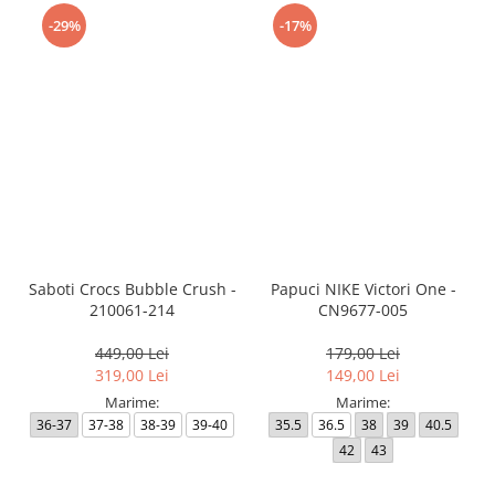
-29%
-17%
Saboti Crocs Bubble Crush -
Papuci NIKE Victori One -
210061-214
CN9677-005
449,00 Lei
179,00 Lei
319,00 Lei
149,00 Lei
Marime:
Marime:
36-37
37-38
38-39
39-40
35.5
36.5
38
39
40.5
42
43