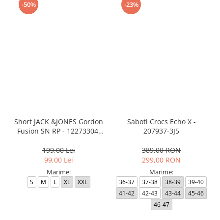
-50%
-23%
Short JACK &JONES Gordon
Saboti Crocs Echo X -
Fusion SN RP - 12273304-
207937-3J5
Black RP
199,00 Lei
389,00 RON
99,00 Lei
299,00 RON
Marime:
Marime:
S
M
L
XL
XXL
36-37
37-38
38-39
39-40
41-42
42-43
43-44
45-46
46-47