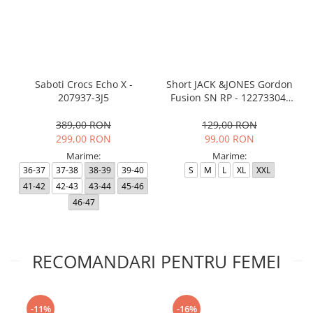
Saboti Crocs Echo X -
Short JACK &JONES Gordon
207937-3J5
Fusion SN RP - 12273304-
Black RP
389,00 RON
129,00 RON
299,00 RON
99,00 RON
Marime:
Marime:
36-37
37-38
38-39
39-40
S
M
L
XL
XXL
41-42
42-43
43-44
45-46
46-47
RECOMANDARI PENTRU FEMEI
-11%
-16%