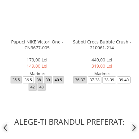
Papuci NIKE Victori One -
Saboti Crocs Bubble Crush -
CN9677-005
210061-214
179,00 Lei
449,00 Lei
149,00 Lei
319,00 Lei
Marime:
Marime:
35.5
36.5
38
39
40.5
36-37
37-38
38-39
39-40
42
43
ALEGE-TI BRANDUL PREFERAT: