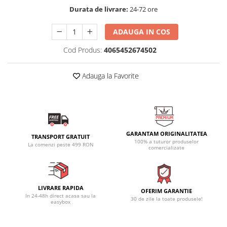
Durata de livrare:
24-72 ore
ADAUGA IN COS
Cod Produs:
4065452674502
Adauga la Favorite
GARANTAM ORIGINALITATEA
TRANSPORT GRATUIT
100% a tuturor produselor
La comenzi peste 499 RON
comercializate
LIVRARE RAPIDA
OFERIM GARANTIE
In 24-48h direct acasa sau la
30 de zile la toate produsele!
easybox