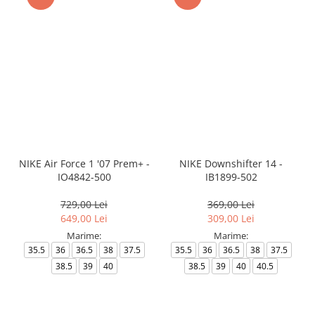
NIKE Air Force 1 '07 Prem+ -
NIKE Downshifter 14 -
IO4842-500
IB1899-502
729,00 Lei
369,00 Lei
649,00 Lei
309,00 Lei
Marime:
Marime:
35.5
36
36.5
38
37.5
35.5
36
36.5
38
37.5
38.5
39
40
38.5
39
40
40.5