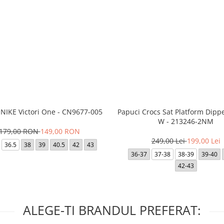
 NIKE Victori One - CN9677-005
Papuci Crocs Sat Platform Dipp
W - 213246-2NM
179,00 RON
149,00 RON
249,00 Lei
199,00 Lei
36.5
38
39
40.5
42
43
36-37
37-38
38-39
39-40
42-43
ALEGE-TI BRANDUL PREFERAT: