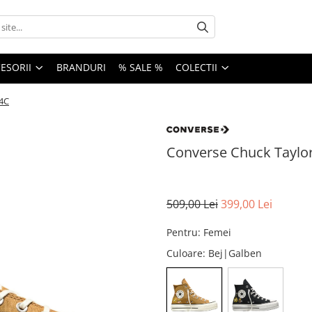
ESORII
BRANDURI
% SALE %
COLECTII
14C
Converse Chuck Taylor 
509,00 Lei
399,00 Lei
Pentru
:
Femei
Culoare
: Bej|Galben