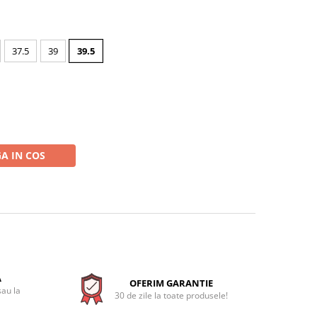
37.5
39
39.5
A IN COS
A
OFERIM GARANTIE
sau la
30 de zile la toate produsele!