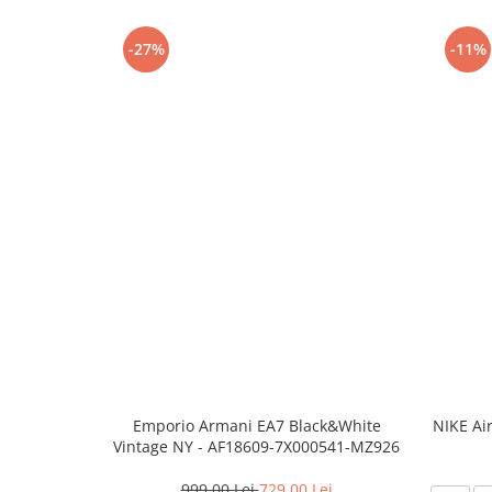
-27%
-11%
Emporio Armani EA7 Black&White
NIKE Ai
Vintage NY - AF18609-7X000541-MZ926
999,00 Lei
729,00 Lei