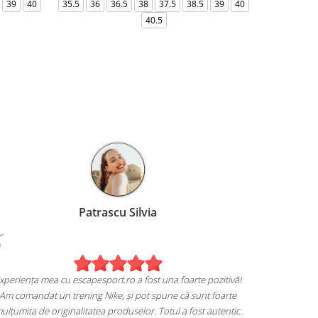
39
40
35.5
36
36.5
38
37.5
38.5
39
40
36-
40.5
Patrascu Silvia
xperiența mea cu escapesport.ro a fost una foarte pozitivă!
Am comandat un trening Nike, și pot spune că sunt foarte
ulțumita de originalitatea produselor. Totul a fost autentic.