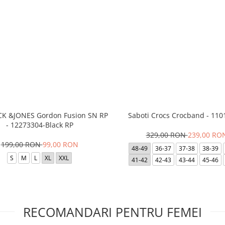
ACK &JONES Gordon Fusion SN RP
Saboti Crocs Crocband - 110
- 12273304-Black RP
329,00 RON
239,00 RO
199,00 RON
99,00 RON
48-49
36-37
37-38
38-39
S
M
L
XL
XXL
41-42
42-43
43-44
45-46
RECOMANDARI PENTRU FEMEI