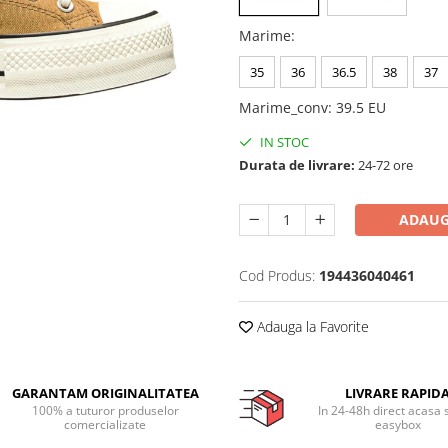
Marime
:
35
36
36.5
38
37
Marime_conv
:
39.5 EU
IN STOC
Durata de livrare:
24-72 ore
ADAUG
Cod Produs:
194436040461
Adauga la Favorite
GARANTAM ORIGINALITATEA
LIVRARE RAPID
100% a tuturor produselor
In 24-48h direct acasa 
comercializate
easybox