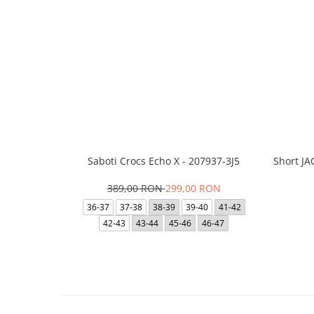
Saboti Crocs Echo X - 207937-3J5
Short J
389,00 RON
299,00 RON
36-37
37-38
38-39
39-40
41-42
42-43
43-44
45-46
46-47