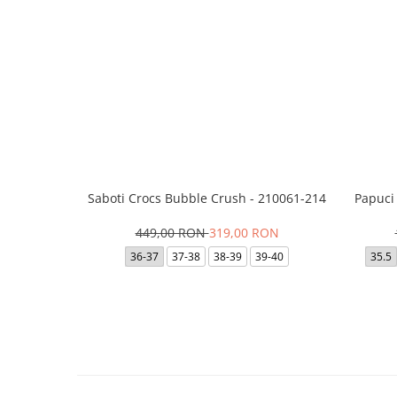
Saboti Crocs Bubble Crush - 210061-214
Papuci
449,00 RON
319,00 RON
36-37
37-38
38-39
39-40
35.5