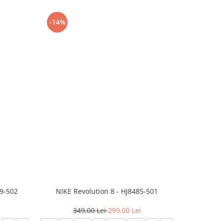
-14%
-24%
99-502
NIKE Revolution 8 - HJ8485-501
Saboti 
349,00 Lei
299,00 Lei
3