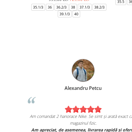
35.5
3
35.1/3
36
36.2/3
38
37.1/3
38.2/3
39.1/3
40
Alexandru Petcu
ea de pe
Am comandat 2 hanorace Nike. Se simt și arată exact ca
magazinul fizic.
i sunt cu
Am apreciat, de asemenea, livrarea rapidă și ofer