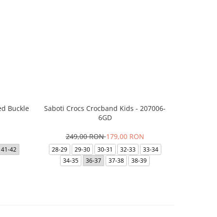
ed Buckle
Saboti Crocs Crocband Kids - 207006-
Skechers B
6GD
249,00 RON
179,00 RON
29
41-42
28-29
29-30
30-31
32-33
33-34
35
35.5
34-35
36-37
37-38
38-39