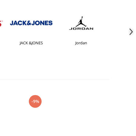
JACK &JONES
Jordan
Le coq sp
-9%
-27%