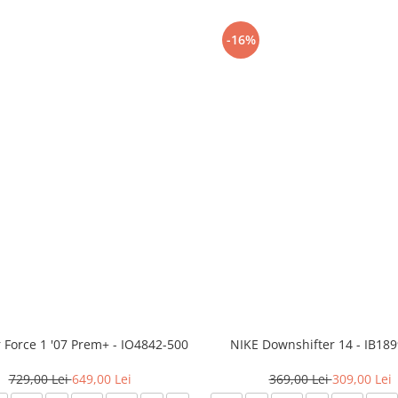
-16%
r Force 1 '07 Prem+ - IO4842-500
NIKE Downshifter 14 - IB18
729,00 Lei
649,00 Lei
369,00 Lei
309,00 Lei