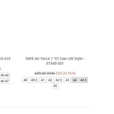
16-410
NIKE Air Force 1 '07 Low LV8 Style -
Saboti Cr
II1549-001
N
649,00 RON
589,00 RON
32
39-40
40
40.5
41
42
42.5
43
44
44.5
48-49
46-47
45