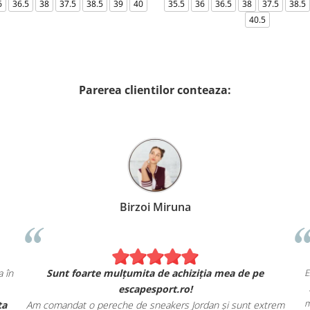
6
36.5
38
37.5
38.5
39
40
35.5
36
36.5
38
37.5
38.5
40.5
Parerea clientilor conteaza:
Birzoi Miruna
E
 în
Sunt foarte mulțumita de achiziția mea de pe
escapesport.ro!
m
ta
Am comandat o pereche de sneakers Jordan și sunt extrem