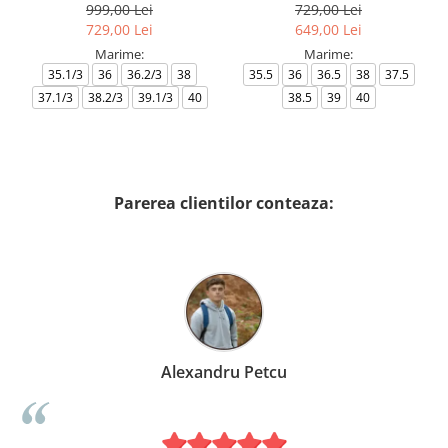
999,00 Lei
729,00 Lei
729,00 Lei
649,00 Lei
Marime:
Marime:
35.1/3
36
36.2/3
38
35.5
36
36.5
38
37.5
37.1/3
38.2/3
39.1/3
40
38.5
39
40
Parerea clientilor conteaza:
Alexandru Petcu