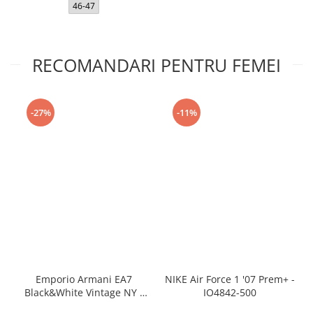
46-47
RECOMANDARI PENTRU FEMEI
-27%
-11%
Emporio Armani EA7
NIKE Air Force 1 '07 Prem+ -
Black&White Vintage NY -
IO4842-500
AF18609-7X000541-MZ926