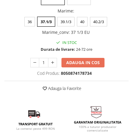
Marime
:
36
37.1/3
39.1/3
40
40.2/3
Marime_conv
:
37 1/3 EU
IN STOC
Durata de livrare:
24-72 ore
ADAUGA IN COS
Cod Produs:
8050874178734
Adauga la Favorite
GARANTAM ORIGINALITATEA
TRANSPORT GRATUIT
100% a tuturor produselor
La comenzi peste 499 RON
comercializate