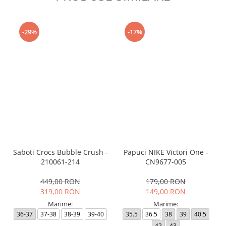
-29%
-17%
Saboti Crocs Bubble Crush -
Papuci NIKE Victori One -
210061-214
CN9677-005
449,00 RON
179,00 RON
319,00 RON
149,00 RON
Marime:
Marime:
36-37
37-38
38-39
39-40
35.5
36.5
38
39
40.5
42
43