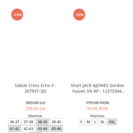
-23%
-50%
Saboti Crocs Echo X -
Short JACK &JONES Gordon
207937-3J5
Fusion SN RP - 12273304-
Black RP
389,00 Lei
199,00 RON
299,00 Lei
99,00 RON
Marime:
Marime:
36-37
37-38
38-39
39-40
S
M
L
XL
XXL
41-42
42-43
43-44
45-46