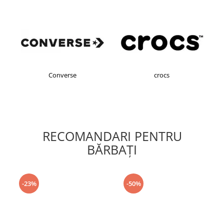
Converse
crocs
Desigua
RECOMANDARI PENTRU
BĂRBAŢI
-23%
-50%