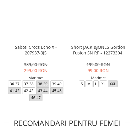
Saboti Crocs Echo X -
Short JACK &JONES Gordon
207937-3J5
Fusion SN RP - 12273304-
Black RP
389,00 RON
199,00 RON
299,00 RON
99,00 RON
Marime:
Marime:
36-37
37-38
38-39
39-40
S
M
L
XL
XXL
41-42
42-43
43-44
45-46
46-47
RECOMANDARI PENTRU FEMEI