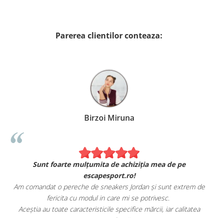
Parerea clientilor conteaza:
rzoi Miruna
Patras
Experiența mea cu escapesport
mita de achiziția mea de pe
Am comandat un trening Nike, și 
capesport.ro!
de originalitatea produse
e sneakers Jordan și sunt extrem de
Livrarea a fost rapidă, 
ul in care mi se potrivesc.
sticile specifice mărcii, iar calitatea