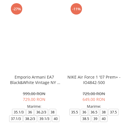
-27%
-11%
Emporio Armani EA7
NIKE Air Force 1 '07 Prem+ -
Black&White Vintage NY -
IO4842-500
AF18609-7X000541-MZ926
999,00 RON
729,00 RON
729,00 RON
649,00 RON
Marime:
Marime:
35.1/3
36
36.2/3
38
35.5
36
36.5
38
37.5
37.1/3
38.2/3
39.1/3
40
38.5
39
40