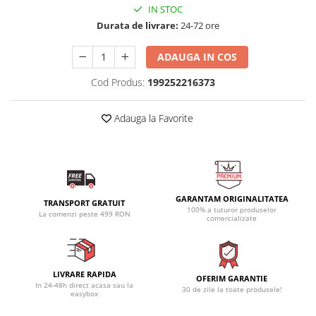
IN STOC
Durata de livrare:
24-72 ore
ADAUGA IN COS
Cod Produs:
199252216373
Adauga la Favorite
GARANTAM ORIGINALITATEA
TRANSPORT GRATUIT
100% a tuturor produselor
La comenzi peste 499 RON
comercializate
LIVRARE RAPIDA
OFERIM GARANTIE
In 24-48h direct acasa sau la
30 de zile la toate produsele!
easybox