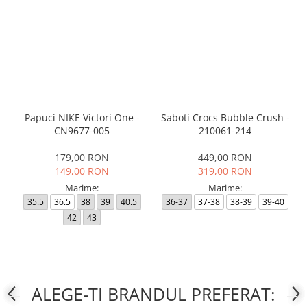
Papuci NIKE Victori One -
Saboti Crocs Bubble Crush -
CN9677-005
210061-214
179,00 RON
449,00 RON
149,00 RON
319,00 RON
Marime:
Marime:
35.5
36.5
38
39
40.5
36-37
37-38
38-39
39-40
42
43
ALEGE-TI BRANDUL PREFERAT: