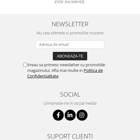
te excelentă.
NEWSLETTER
Nu rata ofertele si promotiile noastre
Vreau sa primesc newsletter cu promotiile
magazinului. Afla mai multe in
Politica de
Confidentialitate
SOCIAL
Urmareste-ne in social media
SUPORT CLIENTI