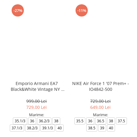
-27%
-11%
Emporio Armani EA7
NIKE Air Force 1 '07 Prem+ -
Black&White Vintage NY -
IO4842-500
AF18609-7X000541-MZ926
999,00 Lei
729,00 Lei
729,00 Lei
649,00 Lei
Marime:
Marime:
35.1/3
36
36.2/3
38
35.5
36
36.5
38
37.5
37.1/3
38.2/3
39.1/3
40
38.5
39
40