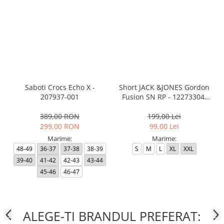
Saboti Crocs Echo X -
Short JACK &JONES Gordon
207937-001
Fusion SN RP - 12273304-
Black RP
389,00 RON
199,00 Lei
299,00 RON
99,00 Lei
Marime:
Marime:
48-49
36-37
37-38
38-39
S
M
L
XL
XXL
39-40
41-42
42-43
43-44
45-46
46-47
ALEGE-TI BRANDUL PREFERAT: