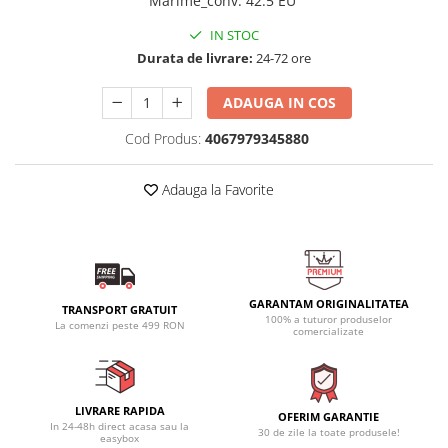
Marime_conv
:
42.5 EU
IN STOC
Durata de livrare:
24-72 ore
ADAUGA IN COS
Cod Produs:
4067979345880
Adauga la Favorite
GARANTAM ORIGINALITATEA
TRANSPORT GRATUIT
100% a tuturor produselor
La comenzi peste 499 RON
comercializate
LIVRARE RAPIDA
OFERIM GARANTIE
In 24-48h direct acasa sau la
30 de zile la toate produsele!
easybox