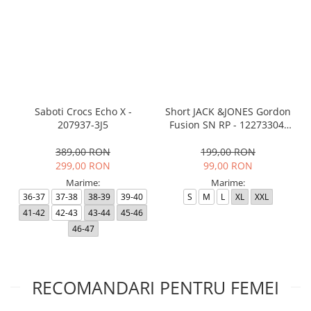
Saboti Crocs Echo X -
Short JACK &JONES Gordon
207937-3J5
Fusion SN RP - 12273304-
Black RP
389,00 RON
199,00 RON
299,00 RON
99,00 RON
Marime:
Marime:
36-37
37-38
38-39
39-40
S
M
L
XL
XXL
41-42
42-43
43-44
45-46
46-47
RECOMANDARI PENTRU FEMEI