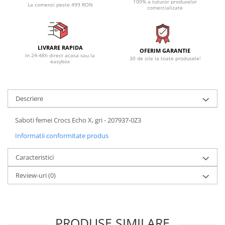
100% a tuturor produselor
La comenzi peste 499 RON
comercializate
LIVRARE RAPIDA
OFERIM GARANTIE
In 24-48h direct acasa sau la
30 de zile la toate produsele!
easybox
Descriere
Saboti femei Crocs Echo X, gri - 207937-0Z3
Informatii conformitate produs
Caracteristici
Review-uri
(0)
PRODUSE SIMILARE