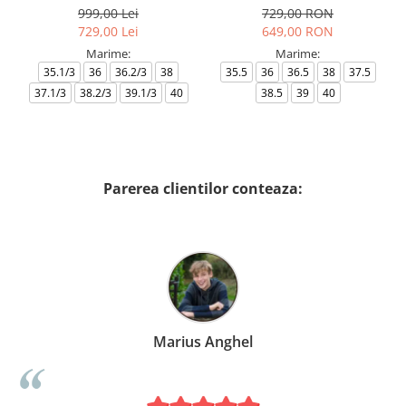
999,00 Lei
729,00 RON
729,00 Lei
649,00 RON
Marime:
Marime:
35.1/3
36
36.2/3
38
35.5
36
36.5
38
37.5
37.1/3
38.2/3
39.1/3
40
38.5
39
40
Parerea clientilor conteaza:
Marius Anghel