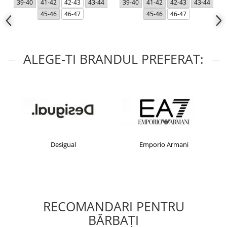
39-40
41-42
42-43
43-44
39-40
41-42
42-43
43-44
45-46
46-47
45-46
46-47
ALEGE-TI BRANDUL PREFERAT:
Desigual
Emporio Armani
RECOMANDARI PENTRU
BĂRBAŢI