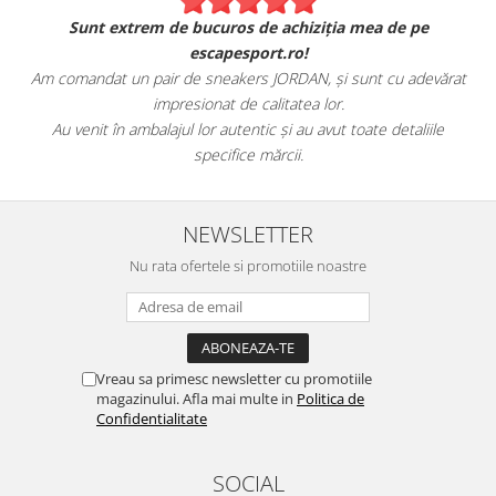
Sunt extrem de bucuros de achiziția mea de pe
escapesport.ro!
Am comandat un pair de sneakers JORDAN, și sunt cu adevărat
impresionat de calitatea lor.
Au venit în ambalajul lor autentic și au avut toate detaliile
specifice mărcii.
NEWSLETTER
Nu rata ofertele si promotiile noastre
Vreau sa primesc newsletter cu promotiile
magazinului. Afla mai multe in
Politica de
Confidentialitate
SOCIAL