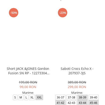
-50%
-23%
Short JACK &JONES Gordon
Saboti Crocs Echo X -
Fusion SN RP - 12273304-
207937-3J5
Black RP
199,00 RON
389,00 RON
99,00 RON
299,00 RON
Marime:
Marime:
S
M
L
XL
XXL
36-37
37-38
38-39
39-40
41-42
42-43
43-44
45-46