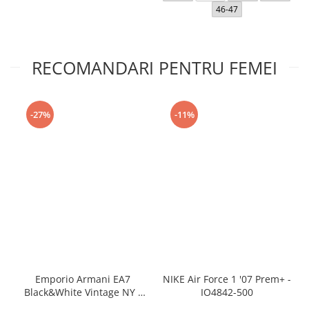
46-47
RECOMANDARI PENTRU FEMEI
-27%
-11%
Emporio Armani EA7
NIKE Air Force 1 '07 Prem+ -
Black&White Vintage NY -
IO4842-500
AF18609-7X000541-MZ926