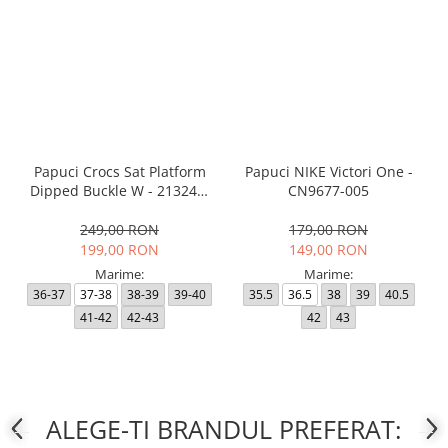
Papuci Crocs Sat Platform
Papuci NIKE Victori One -
Dipped Buckle W - 213246-
CN9677-005
2NM
249,00 RON
179,00 RON
199,00 RON
149,00 RON
Marime:
Marime:
36-37
37-38
38-39
39-40
35.5
36.5
38
39
40.5
41-42
42-43
42
43
ALEGE-TI BRANDUL PREFERAT: