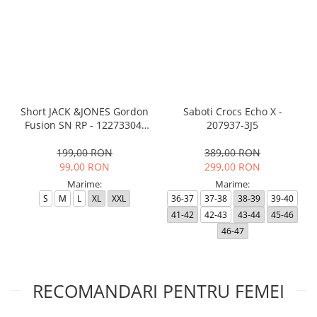
Short JACK &JONES Gordon
Saboti Crocs Echo X -
Fusion SN RP - 12273304-
207937-3J5
Black RP
199,00 RON
389,00 RON
99,00 RON
299,00 RON
Marime:
Marime:
S
M
L
XL
XXL
36-37
37-38
38-39
39-40
41-42
42-43
43-44
45-46
46-47
RECOMANDARI PENTRU FEMEI