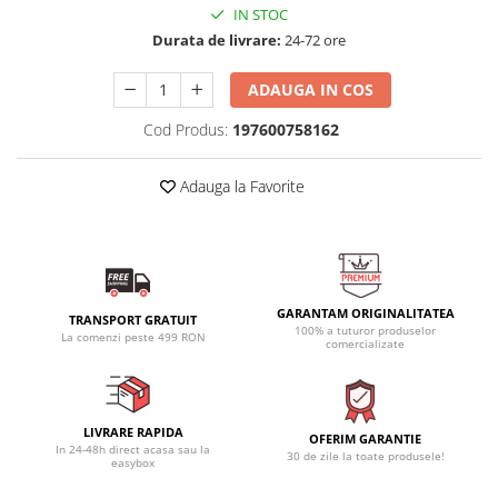
IN STOC
Durata de livrare:
24-72 ore
ADAUGA IN COS
Cod Produs:
197600758162
Adauga la Favorite
GARANTAM ORIGINALITATEA
TRANSPORT GRATUIT
100% a tuturor produselor
La comenzi peste 499 RON
comercializate
LIVRARE RAPIDA
OFERIM GARANTIE
In 24-48h direct acasa sau la
30 de zile la toate produsele!
easybox