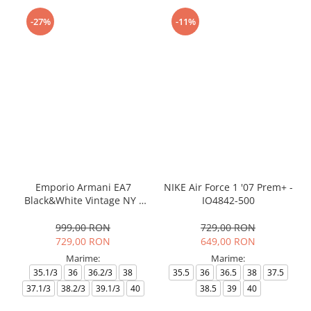
-27%
-11%
Emporio Armani EA7
NIKE Air Force 1 '07 Prem+ -
Black&White Vintage NY -
IO4842-500
AF18609-7X000541-MZ926
999,00 RON
729,00 RON
729,00 RON
649,00 RON
Marime:
Marime:
35.1/3
36
36.2/3
38
35.5
36
36.5
38
37.5
37.1/3
38.2/3
39.1/3
40
38.5
39
40