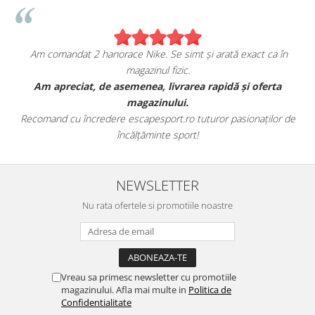
Am comandat 2 hanorace Nike. Se simt și arată exact ca în
magazinul fizic.
t
Am apreciat, de asemenea, livrarea rapidă și oferta
magazinului.
Recomand cu încredere escapesport.ro tuturor pasionaților de
încălțăminte sport!
NEWSLETTER
Nu rata ofertele si promotiile noastre
Vreau sa primesc newsletter cu promotiile
magazinului. Afla mai multe in
Politica de
Confidentialitate