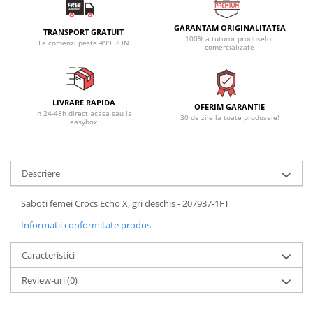
GARANTAM ORIGINALITATEA
TRANSPORT GRATUIT
100% a tuturor produselor
La comenzi peste 499 RON
comercializate
LIVRARE RAPIDA
OFERIM GARANTIE
In 24-48h direct acasa sau la
30 de zile la toate produsele!
easybox
Descriere
Saboti femei Crocs Echo X, gri deschis - 207937-1FT
Informatii conformitate produs
Caracteristici
Review-uri
(0)