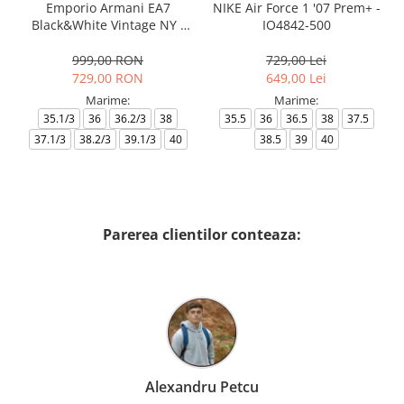
Emporio Armani EA7
NIKE Air Force 1 '07 Prem+ -
Black&White Vintage NY -
IO4842-500
AF18609-7X000541-MZ926
999,00 RON
729,00 Lei
729,00 RON
649,00 Lei
Marime:
Marime:
35.1/3
36
36.2/3
38
35.5
36
36.5
38
37.5
37.1/3
38.2/3
39.1/3
40
38.5
39
40
Parerea clientilor conteaza:
Alexandru Petcu