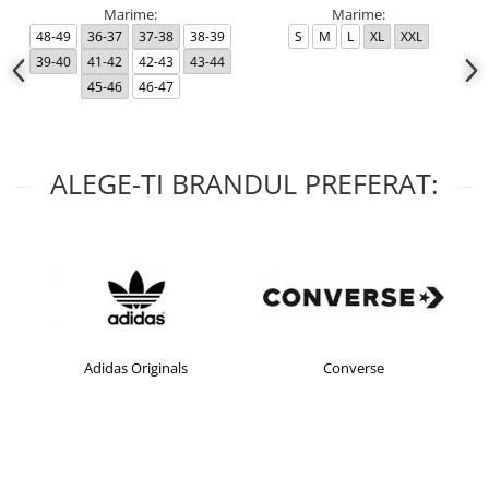
Marime:
Marime:
48-49
36-37
37-38
38-39
S
M
L
XL
XXL
39-40
41-42
42-43
43-44
45-46
46-47
ALEGE-TI BRANDUL PREFERAT:
Adidas Originals
Converse