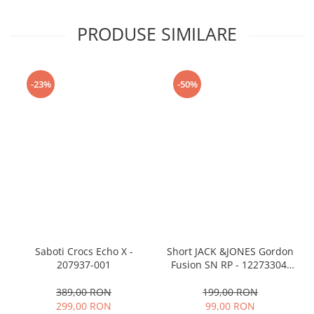
PRODUSE SIMILARE
-23%
-50%
Saboti Crocs Echo X -
Short JACK &JONES Gordon
207937-001
Fusion SN RP - 12273304-
Black RP
389,00 RON
199,00 RON
299,00 RON
99,00 RON