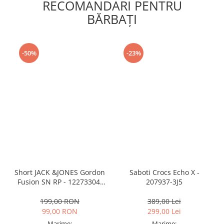
RECOMANDARI PENTRU
BĂRBAŢI
-50%
-23%
Short JACK &JONES Gordon
Saboti Crocs Echo X -
Fusion SN RP - 12273304-
207937-3J5
Black RP
199,00 RON
389,00 Lei
99,00 RON
299,00 Lei
Marime:
Marime: