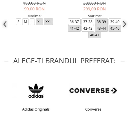
199,00 RON
389,00 RON
99,00 RON
299,00 RON
Marime:
Marime:
S
M
L
XL
XXL
36-37
37-38
38-39
39-40
41-42
42-43
43-44
45-46
46-47
ALEGE-TI BRANDUL PREFERAT:
Adidas Originals
Converse