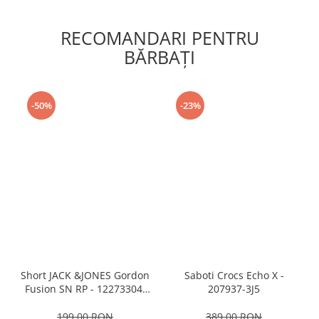
RECOMANDARI PENTRU
BĂRBAŢI
-50%
-23%
Short JACK &JONES Gordon
Saboti Crocs Echo X -
Fusion SN RP - 12273304-
207937-3J5
Black RP
199,00 RON
389,00 RON