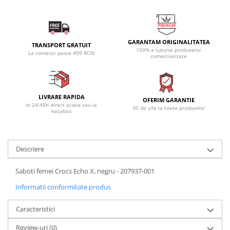
GARANTAM ORIGINALITATEA
TRANSPORT GRATUIT
100% a tuturor produselor
La comenzi peste 499 RON
comercializate
LIVRARE RAPIDA
OFERIM GARANTIE
In 24-48h direct acasa sau la
30 de zile la toate produsele!
easybox
Descriere
Saboti femei Crocs Echo X, negru - 207937-001
Informatii conformitate produs
Caracteristici
Review-uri
(0)