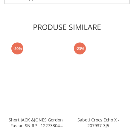
PRODUSE SIMILARE
-50%
-23%
Short JACK &JONES Gordon
Saboti Crocs Echo X -
Fusion SN RP - 12273304-
207937-3J5
Black RP