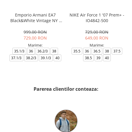
Emporio Armani EA7
NIKE Air Force 1 '07 Prem+ -
Black&White Vintage NY -
IO4842-500
AF18609-7X000541-MZ926
999,00 RON
729,00 RON
729,00 RON
649,00 RON
Marime:
Marime:
35.1/3
36
36.2/3
38
35.5
36
36.5
38
37.5
37.1/3
38.2/3
39.1/3
40
38.5
39
40
Parerea clientilor conteaza: