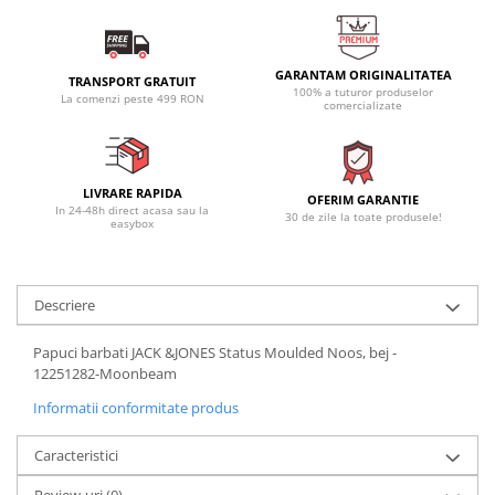
GARANTAM ORIGINALITATEA
TRANSPORT GRATUIT
100% a tuturor produselor
La comenzi peste 499 RON
comercializate
LIVRARE RAPIDA
OFERIM GARANTIE
In 24-48h direct acasa sau la
30 de zile la toate produsele!
easybox
Descriere
Papuci barbati JACK &JONES Status Moulded Noos, bej -
12251282-Moonbeam
Informatii conformitate produs
Caracteristici