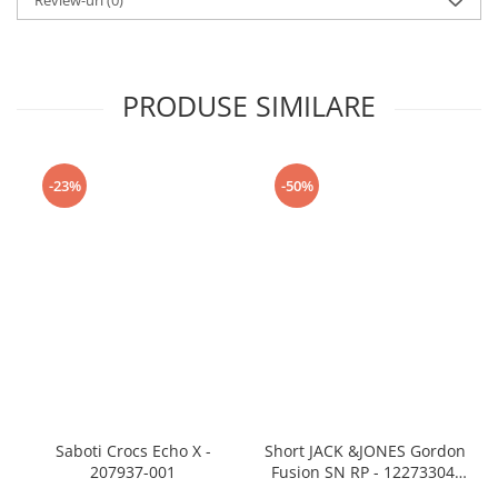
Review-uri
(0)
PRODUSE SIMILARE
-23%
-50%
Saboti Crocs Echo X -
Short JACK &JONES Gordon
207937-001
Fusion SN RP - 12273304-
Black RP