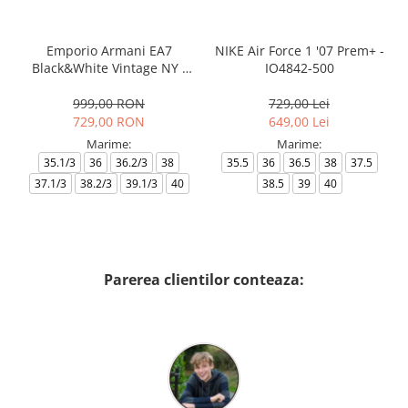
Emporio Armani EA7
NIKE Air Force 1 '07 Prem+ -
Black&White Vintage NY -
IO4842-500
AF18609-7X000541-MZ926
999,00 RON
729,00 Lei
729,00 RON
649,00 Lei
Marime:
Marime:
35.1/3
36
36.2/3
38
35.5
36
36.5
38
37.5
37.1/3
38.2/3
39.1/3
40
38.5
39
40
Parerea clientilor conteaza: