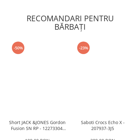
RECOMANDARI PENTRU
BĂRBAŢI
-50%
-23%
Short JACK &JONES Gordon
Saboti Crocs Echo X -
Fusion SN RP - 12273304-
207937-3J5
Black RP