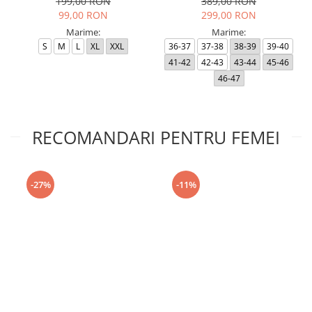
199,00 RON
389,00 RON
99,00 RON
299,00 RON
Marime:
Marime:
S
M
L
XL
XXL
36-37
37-38
38-39
39-40
41-42
42-43
43-44
45-46
46-47
RECOMANDARI PENTRU FEMEI
-27%
-11%