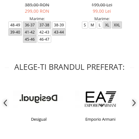
389,00 RON
199,00 Lei
299,00 RON
99,00 Lei
Marime:
Marime:
48-49
36-37
37-38
38-39
S
M
L
XL
XXL
39-40
41-42
42-43
43-44
45-46
46-47
ALEGE-TI BRANDUL PREFERAT:
Desigual
Emporio Armani