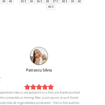
39
40
35.5
36
36.5
38
37.5
38.5
39
40
36-
40.5
Patrascu Silvia
Experiența mea cu escapesport.ro a fost una foarte pozitivă!
e
Am comandat un trening Nike, și pot spune că sunt foarte
mulțumita de originalitatea produselor. Totul a fost autentic.
extrem