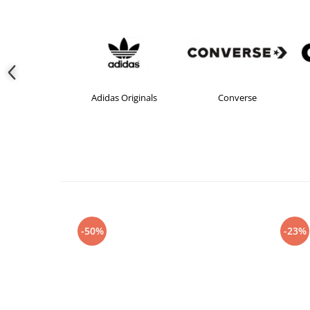
Adidas Originals
Converse
c
-50%
-23%