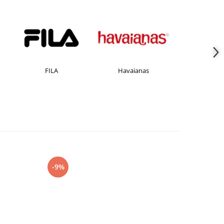
FILA
Havaianas
JACK &JONES
-9%