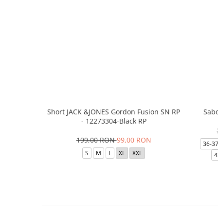
Short JACK &JONES Gordon Fusion SN RP
Sabo
- 12273304-Black RP
199,00 RON
99,00 RON
36-3
S
M
L
XL
XXL
4