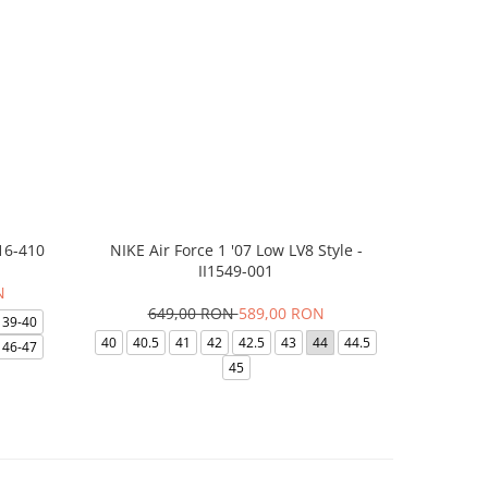
16-410
NIKE Air Force 1 '07 Low LV8 Style -
Papuci Jor
II1549-001
N
649,00 RON
589,00 RON
169,
39-40
40
40.5
41
42
42.5
43
44
44.5
49.5
40
46-47
45