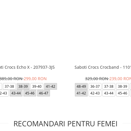
ti Crocs Echo X - 207937-3J5
Saboti Crocs Crocband - 110
389,00 RON
299,00 RON
329,00 RON
239,00 RO
7
37-38
38-39
39-40
41-42
48-49
36-37
37-38
38-39
2-43
43-44
45-46
46-47
41-42
42-43
43-44
45-46
RECOMANDARI PENTRU FEMEI