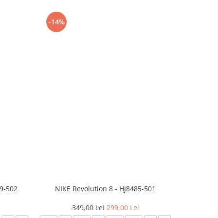
-14%
-24%
99-502
NIKE Revolution 8 - HJ8485-501
Saboti 
349,00 Lei
299,00 Lei
3