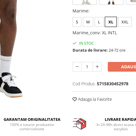
Marime
:
S
M
L
XL
XXL
Marime_conv
:
XL INTL
IN STOC
Durata de livrare:
24-72 ore
ADAUG
Cod Produs:
5715830452978
Adauga la Favorite
GARANTAM ORIGINALITATEA
LIVRARE RAPID
100% a tuturor produselor
In 24-48h direct acasa 
comercializate
easybox