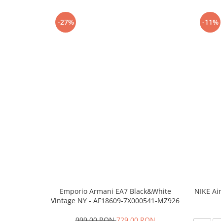
-27%
-11%
Emporio Armani EA7 Black&White
NIKE Ai
Vintage NY - AF18609-7X000541-MZ926
999,00 RON
729,00 RON