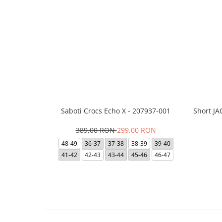
Saboti Crocs Echo X - 207937-001
Short J
389,00 RON
299,00 RON
48-49
36-37
37-38
38-39
39-40
41-42
42-43
43-44
45-46
46-47