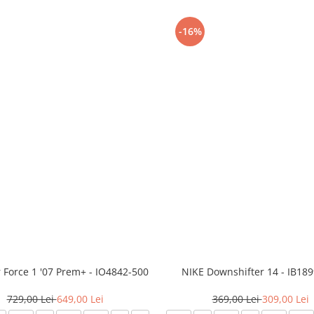
-16%
r Force 1 '07 Prem+ - IO4842-500
NIKE Downshifter 14 - IB18
729,00 Lei
649,00 Lei
369,00 Lei
309,00 Lei