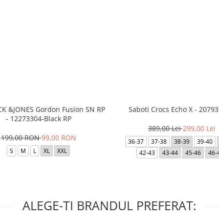
ACK &JONES Gordon Fusion SN RP
Saboti Crocs Echo X - 20793
- 12273304-Black RP
389,00 Lei
299,00 Lei
199,00 RON
99,00 RON
36-37
37-38
38-39
39-40
S
M
L
XL
XXL
42-43
43-44
45-46
46-
ALEGE-TI BRANDUL PREFERAT: