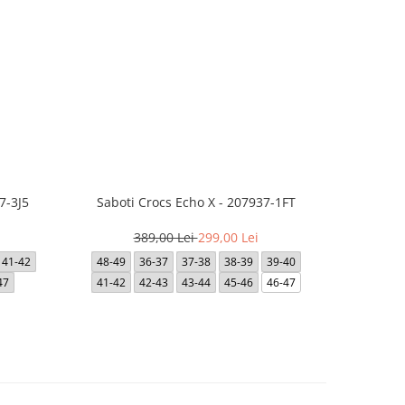
7-3J5
Saboti Crocs Echo X - 207937-1FT
Saboti Cro
389,00 Lei
299,00 Lei
3
41-42
48-49
36-37
37-38
38-39
39-40
36-37
47
41-42
42-43
43-44
45-46
46-47