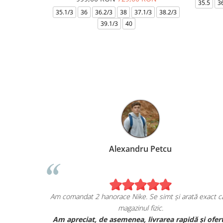
35.5
3
35.1/3
36
36.2/3
38
37.1/3
38.2/3
39.1/3
40
hel
Alexandru Petcu
chiziția mea de pe
Am comandat 2 hanorace Nike. Se simt și ar
ro!
magazinul fizic.
s JORDAN, și sunt cu
Am apreciat, de asemenea, livrarea rapi