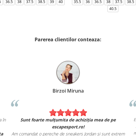
6
36.5
38
37.5
38.5
39
40
35.5
36
36.5
38
37.5
38.5
40.5
Parerea clientilor conteaza:
Birzoi Miruna
ată exact ca în
Sunt foarte mulțumita de achiziția mea de p
escapesport.ro!
dă și oferta
Am comandat o pereche de sneakers Jordan și sunt 