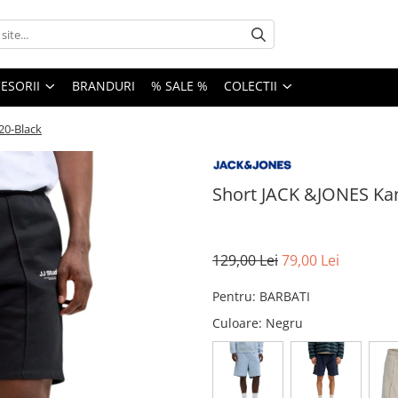
ESORII
BRANDURI
% SALE %
COLECTII
20-Black
Short JACK &JONES Ka
129,00 Lei
79,00 Lei
Pentru
:
BARBATI
Culoare
: Negru