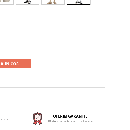
A IN COS
A
OFERIM GARANTIE
sau la
30 de zile la toate produsele!