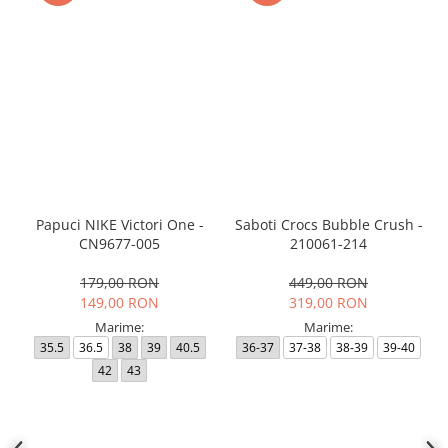
Papuci NIKE Victori One -
Saboti Crocs Bubble Crush -
CN9677-005
210061-214
179,00 RON
449,00 RON
149,00 RON
319,00 RON
Marime:
Marime:
35.5
36.5
38
39
40.5
36-37
37-38
38-39
39-40
42
43