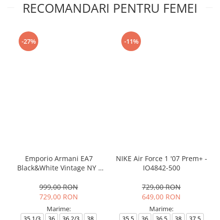
RECOMANDARI PENTRU FEMEI
-27%
-11%
Emporio Armani EA7
NIKE Air Force 1 '07 Prem+ -
Black&White Vintage NY -
IO4842-500
AF18609-7X000541-MZ926
999,00 RON
729,00 RON
729,00 RON
649,00 RON
Marime:
Marime:
35.1/3
36
36.2/3
38
35.5
36
36.5
38
37.5