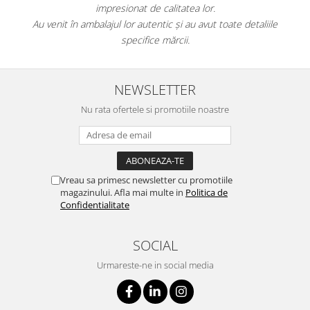
impresionat de calitatea lor.
Au venit în ambalajul lor autentic și au avut toate detaliile
specifice mărcii.
NEWSLETTER
Nu rata ofertele si promotiile noastre
Vreau sa primesc newsletter cu promotiile
magazinului. Afla mai multe in
Politica de
Confidentialitate
SOCIAL
Urmareste-ne in social media