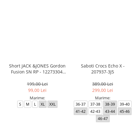
Short JACK &JONES Gordon
Saboti Crocs Echo X -
Fusion SN RP - 12273304-
207937-3J5
Black RP
199,00 Lei
389,00 Lei
99,00 Lei
299,00 Lei
Marime:
Marime:
S
M
L
XL
XXL
36-37
37-38
38-39
39-40
41-42
42-43
43-44
45-46
46-47