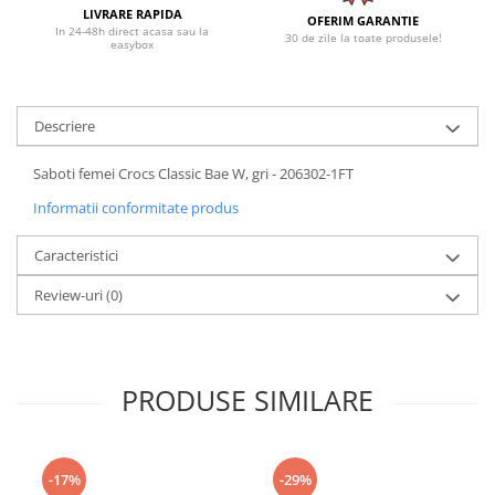
LIVRARE RAPIDA
OFERIM GARANTIE
In 24-48h direct acasa sau la
30 de zile la toate produsele!
easybox
Descriere
Saboti femei Crocs Classic Bae W, gri - 206302-1FT
Informatii conformitate produs
Caracteristici
Review-uri
(0)
PRODUSE SIMILARE
-17%
-29%