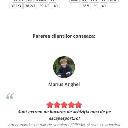
37.1/3
38.2/3
39.1/3
40
38.5
39
40
Parerea clientilor conteaza:
Marius Anghel
Sunt extrem de bucuros de achiziția mea de pe
escapesport.ro!
Am comandat un pair de sneakers JORDAN, și sunt cu adevărat