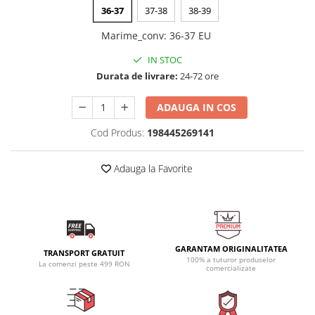
36-37
37-38
38-39
Marime_conv
:
36-37 EU
IN STOC
Durata de livrare:
24-72 ore
ADAUGA IN COS
Cod Produs:
198445269141
Adauga la Favorite
GARANTAM ORIGINALITATEA
TRANSPORT GRATUIT
100% a tuturor produselor
La comenzi peste 499 RON
comercializate