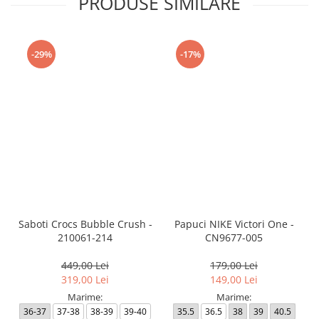
PRODUSE SIMILARE
-29%
-17%
Saboti Crocs Bubble Crush -
Papuci NIKE Victori One -
210061-214
CN9677-005
449,00 Lei
179,00 Lei
319,00 Lei
149,00 Lei
Marime:
Marime:
36-37
37-38
38-39
39-40
35.5
36.5
38
39
40.5