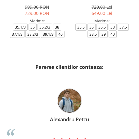
AF18609-7X000541-MZ926
999,00 RON
729,00 Lei
729,00 RON
649,00 Lei
Marime:
Marime:
35.1/3
36
36.2/3
38
35.5
36
36.5
38
37.5
37.1/3
38.2/3
39.1/3
40
38.5
39
40
Parerea clientilor conteaza:
etcu
Birzoi Miruna