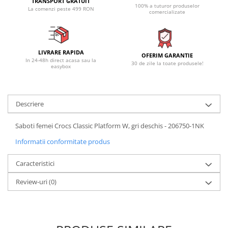
TRANSPORT GRATUIT
100% a tuturor produselor
La comenzi peste 499 RON
comercializate
LIVRARE RAPIDA
OFERIM GARANTIE
In 24-48h direct acasa sau la
30 de zile la toate produsele!
easybox
Descriere
Saboti femei Crocs Classic Platform W, gri deschis - 206750-1NK
Informatii conformitate produs
Caracteristici
Review-uri
(0)