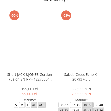
-50%
-23%
Short JACK &JONES Gordon
Saboti Crocs Echo X -
Fusion SN RP - 12273304-
207937-3J5
Black RP
199,00 Lei
389,00 RON
99,00 Lei
299,00 RON
Marime:
Marime:
S
M
L
XL
XXL
36-37
37-38
38-39
39-40
41-42
42-43
43-44
45-46