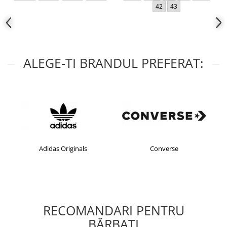
42
43
ALEGE-TI BRANDUL PREFERAT:
Originals
Converse
crocs
RECOMANDARI PENTRU
BĂRBAŢI